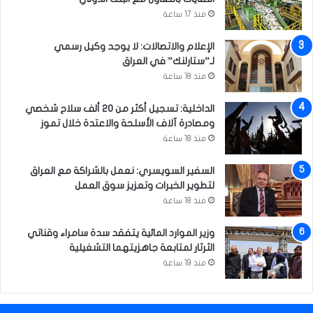
ط
م
منذ 17 ساعة
ة
ا
ل
الإعلام والاتصالات: لا يوجد وكيل رسمي
و
لـ”ستارلنك” في العراق
ع
منذ 18 ساعة
ي
ا
الداخلية: تسجيل أكثر من 20 ألف سلاح شخصي
ل
ومصادرة آلاف الأسلحة والاعتدة خلال تموز
ح
منذ 18 ساعة
س
ي
السفير السويسري: نعمل بالشراكة مع العراق
ن
لتطوير الخبرات وتعزيز سوق العمل
ي
منذ 18 ساعة
ا
ل
وزير الموارد المائية يتفقد سدة سامراء وقناتي
ث
الثرثار لمتابعة جاهزيتهما التشغيلية
ق
ا
منذ 19 ساعة
ف
ي
ف