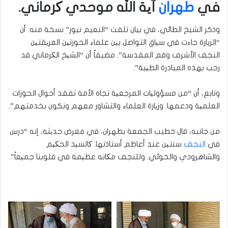
في
طهران
آیة الله موحدي کرماني.
وذكر الشيخ الطائي، في بيان تلقت “النعيم نيوز” نسخة منه. أن
“الزيارة جاءت في سیاق التواصل بین علماء الحوزتین العریقتین
النجف الأشرف وقم المقدسة”. مضيفاً أن “الشیخ الکرماني قد
رحب بهذه المبادرة الطیبة”.
وتابع، أن “من مسؤولیات المرجعیة تجاه الأمة تفقد أحوال الحوزات
العلمیة ودعمها. وزیارة العلماء والتشاور معهم ونكون بخدمتهم”.
من جانبه، قال خطيب الجمعة بطهران، في معرض حدیثه، إنه “درس
في
النجف
سنتین عند أعاظم أستاذتها. کالسید الحکیم
والشاهرودي والخوئي. وللنجف مکانه عظیمة في قلوبنا جمیعاً”.