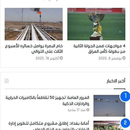
د
ب
و
ي
ر
ف
ا
ي
ت
ش
م
ه
ج
ر
ا
م
4 مواجهات ضمن الجولة الثانية
خام البصرة يواصل خسائره للأسبوع
ن
ح
من بطولة كأس العراق
الثالث على التوالي
ي
ر
نوفمبر 8, 2025
أكتوبر 18, 2025
ة
م
ل
‘
ت
.
ع
.
أخبر الاخبار
ل
إ
ي
ق
المرور العامة: تجهيز 50 تقاطعاً بالكاميرات الحرارية
م
ا
والرادارات الذكية
ا
م
ل
منذ 17 ساعة
ة
خ
م
ي
خ
أمانة بغداد: إطلاق مشروع متكامل لتطوير إدارة
ا
ي
النفايات بالتعاون مع البنك الدولي