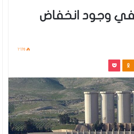
نفي وجود انخفاض
1٬176
‫Pocket
Odnoklassniki