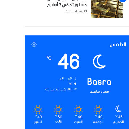
مستوياته في 7 أسابيع
منذ 4 ساعات
الطقس
46
℃
46º - 41º
Basra
7%
8.61 كيلومتر/ساعة
سماء صافية
49
50
49
49
46
℃
℃
℃
℃
℃
الخميس
الجمعة
السبت
الأحد
الأثنين