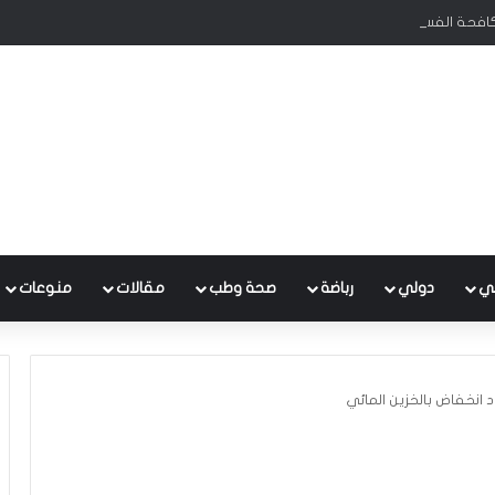
كافحة الفساد تحظى بدعم البرلمان ورئيس الوزراء
ي
دولي
رباضة
صحة وطب
مقالات
منوعات
انخفاض بالخزين المائي