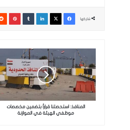
فيسبوك
‫X
لينكدإن
‏Tumblr
بينتيريست
شاركها
ا
ل
م
ن
ا
ف
ذ
:
ا
س
المنافذ: استحصلنا قراراً بتضمين مخصصات
ت
موظفي الهيئة في الموازنة
ح
ص