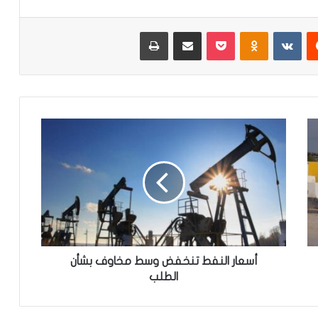
‏Reddit
‏VKontakte
Odnoklassniki
‫Pocket
مشاركة عبر البريد
طباعة
أ
س
ع
ا
ر
ا
ل
ن
ف
ط
أسعار النفط تنخفض وسط مخاوف بشأن
ت
الطلب
ن
خ