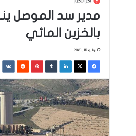
أخر الأخبار
مدير سد الموصل ي
بالخزين المائي
يوليو 15, 2021
فيسبوك
‫X
لينكدإن
‏Tumblr
بينتيريست
‏Reddit
‏VKontakte