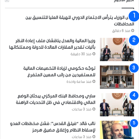
ب
رئيس الوزراء يترأس الاجتماع الدوري للهيئة العليا للتنسيق بين
المحافظات
منذ 6 دقائق
وزيرا المالية والعدل يناقشان ملف إعادة النظر
بآليات تقدير العقارات العائدة للدولة وممتلكاتها
منذ 30 دقيقة
توجّه حكومي لزيادة التخصيصات المالية
للمستفيدين من راتب المعين المتفرغ
منذ ساعة واحدة
ساري ومحافظ البنك المركزي يبحثان الوضع
المالي والاقتصادي في ظل التحديات الراهنة
منذ 3 ساعات
نائب قائد “فيلق القدس”: فشل مخططات العدو
لإسقاط النظام وإغلاق مضيق هرمز
منذ 3 ساعات