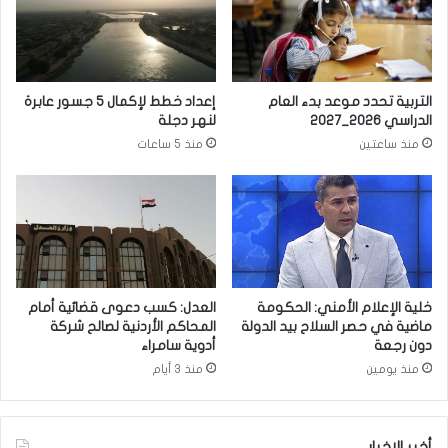
ث
ي
ق
ن
ا
ا
ف
ق
ة
ش
التربية تحدد موعد بدء العام
إعداد خطط لإكمال 5 جسور عابرة
!
ا
الدراسي 2026_2027
لنهر دجلة
ن
منذ ساعتين
منذ 5 ساعات
م
ل
ف
م
ك
ا
ف
ح
خلية الإعلام الأمني: الحكومة
العدل: كسب دعوى قضائية أمام
ة
ماضية في حصر السلاح بيد الدولة
المحاكم الأردنية لصالح شركة
ا
دون رجعة
أدوية سامراء
ل
منذ يومين
منذ 3 أيام
إ
ر
ه
أخبر الاخبار
ا