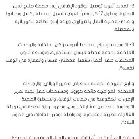
2- تمديد أنبوب توصيل الوقود الإضافي إلى محطة صلاح الدين
البخارية، وبطول 17 كيلومتراً، لغرض تشغيل المحطة بكامل وحداتها
وتفادي عملية النقل بالصهاريج، وزيادة إنتاج الطاقة الكهربائية
بالمحصلة.
3- التوجيه بالإسراع بمد خط أنبوب بزركان –حلفاية والوحدات
الملحقة لخدمة محطة ميسان الاستثمارية، وتوسعة أنبوب
المكثفات ضمن أعمال تشغيل محطتي ميسان والعمارة في الوقت
نفسه”.
وتابع “شهدت الجلسة استعراض التقرير الوبائي، والإجراءات
المتخذة؛ لمواجهة جائحة كورونا. ومستجدات عمل لجنة تعزيز
الإجراءات الحكومية في مجالات الوقاية، والسيطرة الصحية
التوعوية. للحد من انتشار الفيروس، وجهود وزارة الصحة في تهيئة
العلاجات الطبية المطلوبة، ومواصلة توفير اللقاحات في عموم
البلاد”.
ولفت إلى أنه “بعد أن ناقش مجلس الوزراء الموضوعات المدرجة