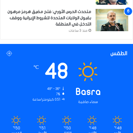
متحدث الحرس الثوري: فتح مضيق هرمز مرهون
بقبول الولايات المتحدة للشروط الإيرانية ووقف
التدخل في المنطقة
منذ 3 ساعات
الطقس
48
℃
48º - 36º
Basra
7%
0.51 كيلومتر/ساعة
سماء صافية
50
51
50
48
48
℃
℃
℃
℃
℃