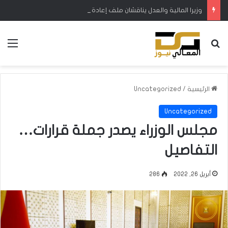
وزيرا المالية والعدل يناقشان ملف إعادة النظر بآليات تقدير العقارات العائدة للدولة وممتلكاتها
بحث عن
الق
الرئيسية
/
Uncategorized
Uncategorized
مجلس الوزراء يصدر جملة قرارات…
التفاصيل
أبريل 26, 2022
286