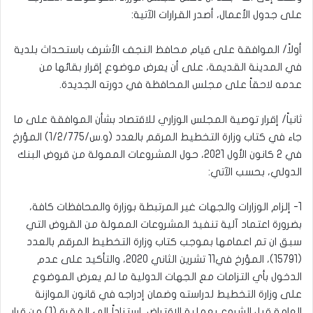
على جدول الأعمال، أصدر القرارات الآتية:
أولاً/ الموافقة على قيام محافظ النجف الأشرف باستحداث بلدية
في المدينة القديمة، على أن يعرض موضوع إقرار بقائها من
عدمه لاحقاً على مجلس المحافظة في دورته الجديدة.
ثانياً/ إقرار توصية المجلس الوزاري للاقتصاد بشأن الموافقة على ما
جاء في كتاب وزارة التخطيط المرقم بالعدد (و.س/1/2/775) المؤرخ
في 2 كانون الأول 2021، حول المشروعات الممولة من قروض البنك
الدولي، بحسب الآتي:
1- إلزام الوزارات والجهات غير المرتبطة بوزارة والمحافظات كافة،
بضرورة اعتماد آلية تنفيذ المشروعات الممولة من القروض التي
سبق ان تم اعمامها بموجب كتاب وزارة التخطيط المرقم بالعدد
(15791)، المؤرخ في11 تشرين الثاني 2020، والتأكيد على عدم
الدخول بأي التزامات مع الجهات الدولية ما لم يعرض الموضوع
على وزارة التخطيط لدراسته وضمان إدراجه في قانون الموازنة
العامة قبل الشروع بعملية الاقتراض، استناداً إلى الفقرة (1) من قرار