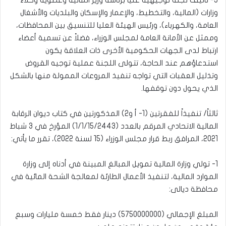
5- تأليف لجنة توجيهية عليا برئاسة وزير المالية وعضوية وكلاء
وزارات (المالية، والتخطيط، والإعمار والإسكان والبلديات والأشغال
العامة، والكهرباء)، ورئيس الهيئة العليا للتنسيق بين المحافظات،
وممثل عن الأمانة العامة لمجلس الوزراء، فضلاً عن تسمية أعضاء
ارتباط لدى الجهات الحكومية الأخرى ذات العلاقة يكون
استدعاؤهم عند الحاجة، تتولى اللجنة عملية توجيه القروض
وتذليل العقبات التي تواجه تنفيذ المروعات الممولة منها بالشكل
الذي يحول دون توقفها.
ثالثاً/ تنفيذاً للفقرتين (1- أ و2) المذكورتين في كتاب ديوان الرقابة
المالية الاتحادي المرقم بالعدد (1/1/15/2443) المؤرخ في 3 شباط
2021، المرافق ربط قرار مجلس الوزراء (15 لسنة 2022)، تقرر ما يأتي:
1- تولي وزارة المالية تمويل المبالغ المبينة في أدناه إلى وزارة
الموارد المالية، لتنفيذ الأعمال الطارئة لمعالجة الشحة المائية في
محافظة ديالى:
المبلغ الإجمالي (5750000000) دينار فقط خمسة مليارات وسبع