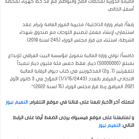
الصيانة الدورية لمحطات الضخ والنواظم مع مد خط كهرباء لمحطة
أسفل الخالص.
رابعاً/ قيام وزارة الداخلية/ مديرية المرور العامة بإبرام عقد
استثماري لإنشاء معمل لتصنيع اللوحات مع صندوق شهداء
الشرطة، استثناء من قرار مجلس الوزراء (245 لسنة 2019).
خامساً/ تولي وزارة المالية بتمويل مؤسسة البيت العراقي للإبداع
بمبلغ (50000000) دينار، فقط خمس مئة مليون دينار تنفيذاً
للفقرتين (1، و2) المذكورتين في كتاب ديوان الرقابة المالية
الاتحادي المرقم بالعدد (1/1/15/2443) المؤرخ في 3 كانون الأول
2021. المرافق ربط قرار مجلس الوزراء (15 لسنة 2022)”.
لتصلك آخر الأخبار تابعنا على قناتنا في موقع التلغرام
:
النعيم نيوز
و لمتابعتنا على موقع فيسبوك يرجى الضغط أيضا على الرابط
التالي
:
النعيم نيوز