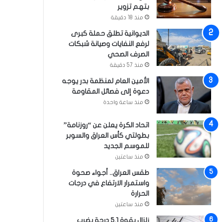
بتهم تزوير
منذ 18 دقيقة
الديوانية تطلق حملة كبرى
لرفع النفايات وصيانة شبكات
الصرف الصحي
منذ 57 دقيقة
الأمين العام لمنظمة بدر يوجه
دعوة إلى فصائل المقاومة
منذ ساعة واحدة
اتحاد الكرة يعلن عن “روزنامة”
بطولتي كأس العراق والسوبر
للموسم الجديد
منذ ساعتين
طقس العراق.. أجواء صحوة
واستمرار الارتفاع في درجات
الحرارة
منذ ساعتين
زلزال بقوة 5.1 درجة يضرب