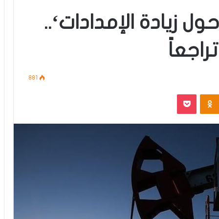
ول زيادة الإمدادات‘..
اجعاً
881
‫Pocket
Odnoklassniki