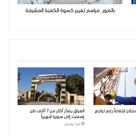
م
ر
بالصور.. مراسم تغيير ⁧كسوة الكعبة⁩ المشرفة
ا
س
م
ت
غ
ي
ي
ر
ك
س
و
ة
ا
ل
جلان ارتفاعاً رغم تراجع
العراق يصدّر أكثر من 7 آلاف طن
ك
إسمنت إلى سوريا شهرياً
ع
منذ يومين
ب
ة