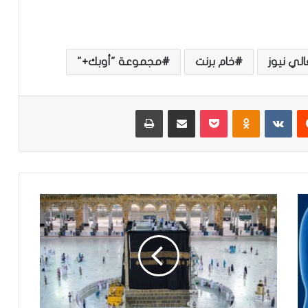
الي نيوز
خام برنت
مجموعة "أوبك+"
‏Reddit
‏VKontakte
Odnoklassniki
‫Pocket
مشاركة عبر البريد
طباعة
ب
ا
ل
ص
و
ر
.
.