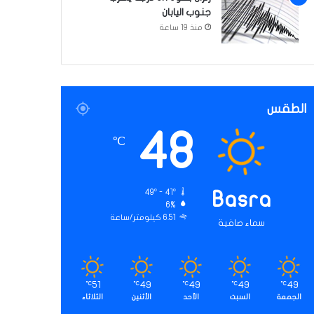
جنوب اليابان
منذ 19 ساعة
الطقس
48
℃
49º - 41º
Basra
6%
6.51 كيلومتر/ساعة
سماء صافية
51
49
49
49
49
℃
℃
℃
℃
℃
الجمعة
السبت
الأحد
الأثنين
الثلاثاء