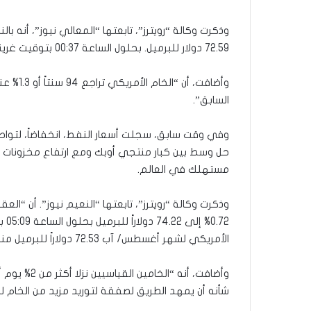
وذكرت وكالة “رويترز”، تابعتها “المعالي نيوز”، أنه با
72.59 دولار للبرميل. بحلول الساعة 00:37 بتوقيت غرينتش، بعدما خسر قرابة 3% في وقت سابق”.
السابق”.
وفي وقت سابق، سجلت أسعار النفط، انخفاضاً، لتواصل
حل وسط بين كبار منتجي أوبك ومع ارتفاع مخزونات ال
مستهلك في العالم.
72%
الأمريكي لشهر أغسطس/ آب 72.53 دولاراً للبرميل منخفضاً 61 سنتاً أو 0.83%”.
وأضافت، أنه 
شأنه أن يمهد الطريق لصفقة لتوريد مزيد من الخام ل