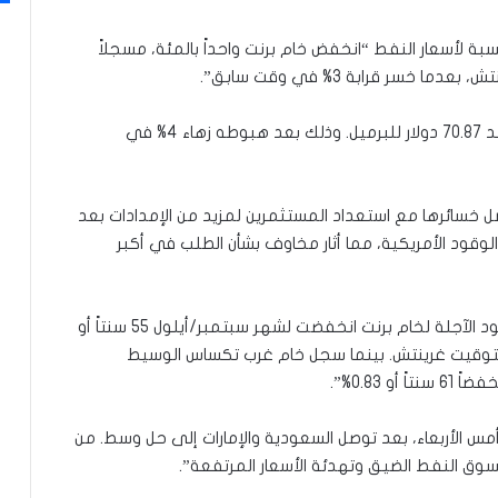
لنسبة لأسعار النفط “انخفض خام برنت واحداً بالمئة، مسجلاً
وأضافت، أن “الخام الأمريكي تراجع 94 سنتاً أو 1.3% عند 70.87 دولار للبرميل. وذلك بعد هبوطه زهاء 4% في
 خسائرها مع استعداد المستثمرين لمزيد من الإمدادات بعد
وقود الأمريكية، مما أثار مخاوف بشأن الطلب في أكبر
وذكرت وكالة “رويترز”، تابعتها “النعيم نيوز”. أن “العقود الآجلة لخام برنت انخفضت لشهر سبتمبر/أيلول 55 سنتاً أو
0. إلى 74.22 دولاراً للبرميل بحلول الساعة 05:09 بتوقيت غرينتش. بينما سجل خام غرب تكساس الوسيط
“الخامين القياسيين نزلا أكثر من 2% يوم أمس الأربعاء، بعد توصل السعودية والإمارات إلى حل وسط. من
سوق النفط الضيق وتهدئة الأسعار المرتفعة”.