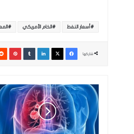
أسعار النفط
الخام الأمريكي
المع
فيسبوك
‫X
لينكدإن
‏Tumblr
بينتيريست
شاركها
أ
ع
ر
ا
ض
و
ع
ل