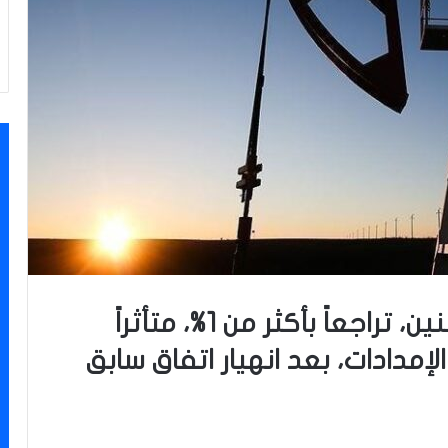
سجلت أسعار النفط، اليوم الاثنين، تراجعاً بأكثر من 1%، متأثراً
إمدادات، بعد انهيار اتفاق سابق