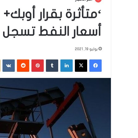
‘متأثرة بقرار أوبك+ ح
أسعار النفط تسجل تر
يوليو 19, 2021
فيسبوك
‫X
لينكدإن
‏Tumblr
بينتيريست
‏Reddit
‏VKontakte