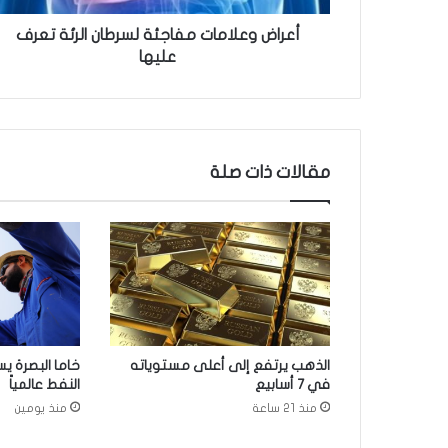
ا
م
أعراض وعلامات مفاجئة لسرطان الرئة تعرف
ا
عليها
ت
م
ف
ا
ج
مقالات ذات صلة
ئ
ة
ل
س
ر
ط
ا
ن
ا
الذهب يرتفع إلى أعلى مستوياته
خاما البصرة يس
ل
في 7 أسابيع
النفط عالمياً
ر
منذ 21 ساعة
منذ يومين
ئ
ة