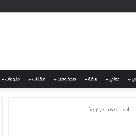
برى لرفع النفايات وصيانة شبكات الصرف الصحي
ي
دولي
رباضة
صحة وطب
مقالات
منوعات
‘.. أسعار النفط تسجل تراجعاً