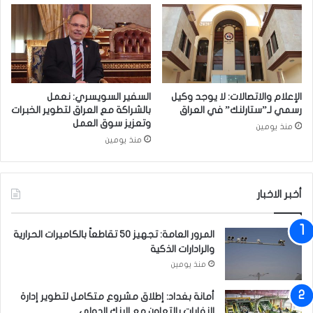
ف
م
ا
ن
ي
ت
ز
ف
ر
ش
"
ي
ت
ف
الإعلام والاتصالات: لا يوجد وكيل
السفير السويسري: نعمل
ص
ي
رسمي لـ”ستارلنك” في العراق
بالشراكة مع العراق لتطوير الخبرات
ل
ر
وتعزيز سوق العمل
منذ يومين
ا
و
منذ يومين
ل
س
ع
ك
ر
و
ا
أخبر الاخبار
ر
ق
و
ن
المرور العامة: تجهيز 50 تقاطعاً بالكاميرات الحرارية
ا
والرادارات الذكية
(
منذ يومين
و
ث
أمانة بغداد: إطلاق مشروع متكامل لتطوير إدارة
ي
النفايات بالتعاون مع البنك الدولي
ق