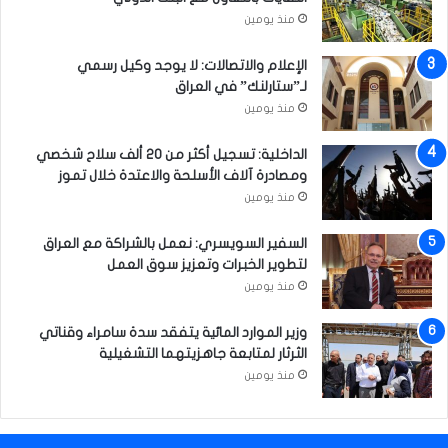
ة
منذ يومين
)
الإعلام والاتصالات: لا يوجد وكيل رسمي
لـ”ستارلنك” في العراق
منذ يومين
الداخلية: تسجيل أكثر من 20 ألف سلاح شخصي
ومصادرة آلاف الأسلحة والاعتدة خلال تموز
منذ يومين
السفير السويسري: نعمل بالشراكة مع العراق
لتطوير الخبرات وتعزيز سوق العمل
منذ يومين
وزير الموارد المائية يتفقد سدة سامراء وقناتي
الثرثار لمتابعة جاهزيتهما التشغيلية
منذ يومين