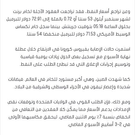
وعن تراجع أسعار النفط، فقد تراجعت العقود الآجلة لخام برنت
لشهر سبتمبر أيلول 53 سنتا أو 0.72 بالمئة إلى 72.91 دولار للبرميل
بحلول الساعة 05:18 بتوقيت جرينتش. بينما سجل خام تكساس
الوسيط الأمريكي 71.53 دولار للبرميل منخفضا 54 سنتا.
استمرت حالات الإصابة بفيروس كورونا في الارتفاع خلال عطلة
نهاية الأسبوع مع تسجيل بعض الدول زيادات يومية قياسية
وتوسيع إجراءات الإغلاق التي قد تبطئ الطلب على النفط.
كما شهدت الصين، وهي أكبر مستورد للخام في العالم. فيضانات
شديدة وإعصار تيفون في الأجزاء الوسطى والشرقية من البلاد.
ومع ذلك، فإن الطلب القوي في الولايات المتحدة وتوقعات نقص
الإمدادات يدعم الأسعار مما يمكّن كلا العقدين من التعافي من
انخفاض بنسبة 7٪ يوم الاثنين الماضي. ليحقق مكاسبهما الأولى
في 2-3 أسابيع الأسبوع الماضي.