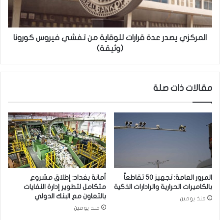
م
ي
ل
ي
ي
ص
و
د
المركزي يصدر عدة قرارات للوقاية من تفشي فيروس كورونا
ن
ر
(وثيقة)
ج
ع
ر
د
ع
ة
مقالات ذات صلة
ة
ق
ج
ر
د
ا
ي
ر
د
ا
ة
ت
م
ل
ن
ل
ل
و
المرور العامة: تجهيز 50 تقاطعاً
أمانة بغداد: إطلاق مشروع
ق
ق
بالكاميرات الحرارية والرادارات الذكية
متكامل لتطوير إدارة النفايات
ا
ا
بالتعاون مع البنك الدولي
منذ يومين
ح
ي
منذ يومين
"
ة