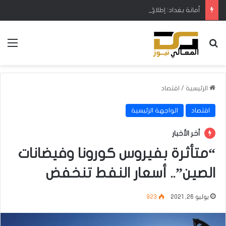
أمانة بغداد: إطلاق مشروع متكامل لتطوير إدارة النفايات بالتعاون مع البنك الدولي
بحث عن
الق
الرئيسية
/
اقتصاد
اقتصاد
الواجهة الرئيسية
أخر الأخبار
“متأثرة بفيروس كورونا وفيضانات
الصين”.. أسعار النفط تنخفض
يوليو 26, 2021
923