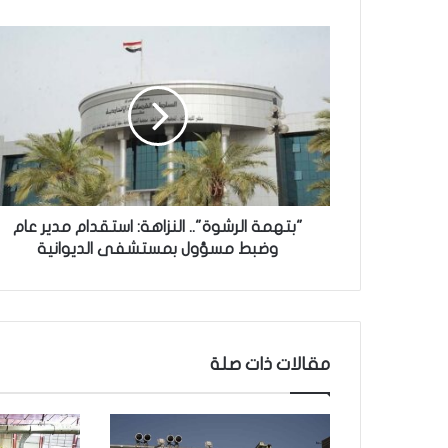
"
ب
ت
ه
م
ة
ا
ل
ر
ش
"بتهمة الرشوة".. النزاهة: استقدام مدير عام
و
وضبط مسؤول بمستشفى الديوانية
ة
"
.
.
ا
مقالات ذات صلة
ل
ن
ز
ا