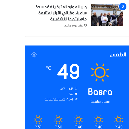
وزير الموارد المائية يتفقد سدة
سامراء وقناتي الثرثار لمتابعة
جاهزيتهما التشغيلية
منذ يوم واحد
الطقس
49
℃
49º - 41º
Basra
5%
4.54 كيلومتر/ساعة
سماء صافية
51
50
48
48
49
℃
℃
℃
℃
℃