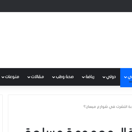
 متكامل لتطوير إدارة النفايات بالتعاون مع البنك الدولي
ي
دولي
رباضة
صحة وطب
مقالات
منوعات
 انتشرت في شوارع ميسان؟