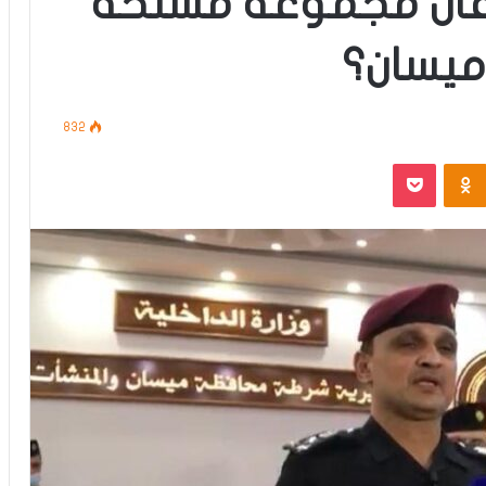
قال مجموعة مسلحة
ميسان؟
832
‫Pocket
Odnoklassniki