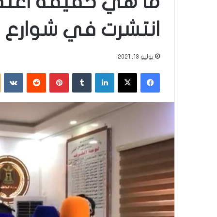
ما هي حقيقة اعت
انتشرت في شوارع 
يوليو 13, 2021
فيسبوك
‫X
لينكدإن
‏Tumblr
بينتيريست
‏Reddit
‏VKontakte