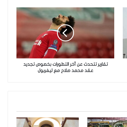
ت
ق
ا
ر
ي
ر
ت
ت
ح
د
تقارير تتحدث عن آخر التطورات بخصوص تجديد
ث
عقد محمد صلاح مع ليفربول
ع
ن
آ
خ
ر
ا
ل
ت
ط