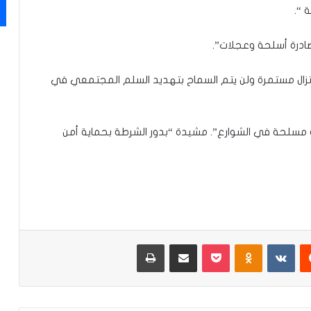
 “.
درة أسلحة وعجلات”.
 تزال مستمرة ولن يتم السماح بتهديد السلم المجتمعي في
 مسلحة في الشوارع”. مشيدة “بدور الشرطة بحماية أمن
‏Reddit
‏VKontakte
Odnoklassniki
‫Pocket
مشاركة عبر البريد
طباعة