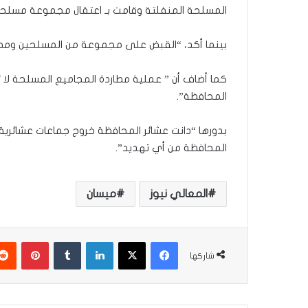
المسلحة المنفلتة وقامت بـ اعتقال مجموعة مسلحة
بينما أكد، “القبض على مجموعة من المسلحين ومصا
كما أضاف أن ” عملية مطاردة المجاميع المسلحة لا
المحافظة”.
بدورها “دانت عشائر المحافظة خروج جماعات عشائرية
المحافظة من أي تهديد”.
المعالي نيوز
ميسان
فيسبوك
‫X
لينكدإن
‏Tumblr
بينتيريست
شاركها