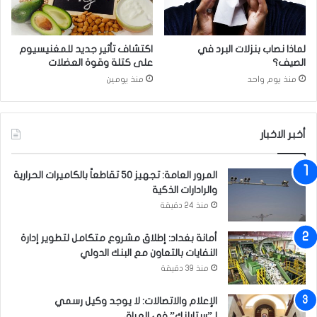
م
ك
ا
لماذا نصاب بنزلات البرد في
اكتشاف تأثير جديد للمغنيسيوم
ن
الصيف؟
على كتلة وقوة العضلات
اً
منذ يوم واحد
منذ يومين
ل
ل
ح
د
أخبر الاخبار
ي
ث
المرور العامة: تجهيز 50 تقاطعاً بالكاميرات الحرارية
ع
والرادارات الذكية
ن
أ
منذ 24 دقيقة
ز
م
أمانة بغداد: إطلاق مشروع متكامل لتطوير إدارة
ة
النفايات بالتعاون مع البنك الدولي
أ
منذ 39 دقيقة
و
ك
الإعلام والاتصالات: لا يوجد وكيل رسمي
ر
لـ”ستارلنك” في العراق