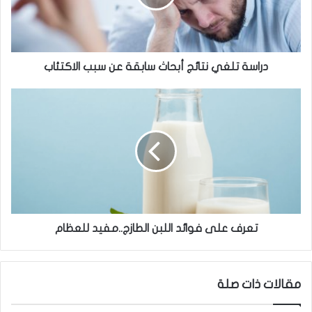
ت
ل
غ
ي
ن
دراسة تلغي نتائج أبحاث سابقة عن سبب الاكتئاب
ت
ا
ت
ئ
ع
ج
ر
أ
ف
ب
ع
ح
ل
ا
ى
ث
ف
س
و
ا
ا
تعرف على فوائد اللبن الطازج..مفيد للعظام
ب
ئ
ق
د
ة
ا
مقالات ذات صلة
ع
ل
ن
ل