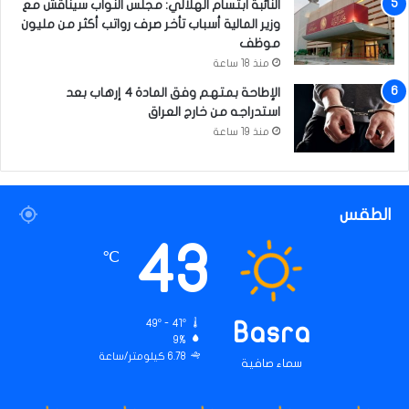
النائبة ابتسام الهلالي: مجلس النواب سيناقش مع
وزير المالية أسباب تأخر صرف رواتب أكثر من مليون
موظف
منذ 18 ساعة
الإطاحة بمتهم وفق المادة 4 إرهاب بعد
استدراجه من خارج العراق
منذ 19 ساعة
الطقس
43
℃
49º - 41º
Basra
9%
6.78 كيلومتر/ساعة
سماء صافية