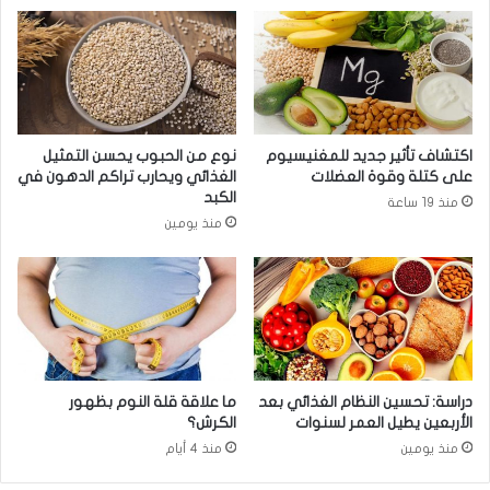
س
ب
ب
ن
ب
ا
ا
ل
ل
ط
ا
ا
ك
ز
اكتشاف تأثير جديد للمغنيسيوم
نوع من الحبوب يحسن التمثيل
ت
ج
على كتلة وقوة العضلات
الغذائي ويحارب تراكم الدهون في
ئ
.
الكبد
منذ 19 ساعة
ا
.
منذ يومين
ب
م
ف
ي
د
ل
ل
ع
ظ
دراسة: تحسين النظام الغذائي بعد
ما علاقة قلة النوم بظهور
ا
الأربعين يطيل العمر لسنوات
الكرش؟
م
منذ يومين
منذ 4 أيام