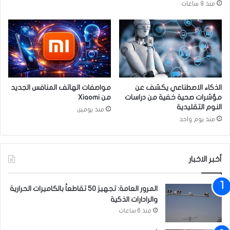
منذ 9 ساعات
ا
آ
ت
ل
ا
م
اً
ف
ي
ا
الذكاء الاصطناعي يكشف عن
مواصفات الهاتف المنافس الجديد
ل
مؤشرات صحية خفية من دراسات
من Xiaomi
م
النوم التقليدية
منذ يومين
ع
منذ يوم واحد
د
ة
أخبر الاخبار
المرور العامة: تجهيز 50 تقاطعاً بالكاميرات الحرارية
والرادارات الذكية
منذ 6 ساعات