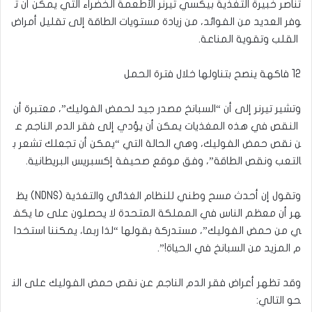
تناصر خبيرة التغذية بيكسي تيرنر الأطعمة الخضراء التي يمكن أن ت
وفر العديد من الفوائد، من زيادة مستويات الطاقة إلى تقليل أمراض
القلب وتقوية المناعة.
12 فاكهة ينصح بتناولها خلال فترة الحمل
وتشير تيرنر إلى أن “السبانخ مصدر جيد لحمض الفوليك”، معتبرة أن
النقص في هذه المغذيات يمكن أن يؤدي إلى فقر الدم الناجم ع
ن نقص حمض الفوليك، وهي الحالة التي “يمكن أن تجعلك تشعر ب
التعب ونقص الطاقة”، وفق موقع صحيفة إكسبريس البريطانية.
وتقول إن أحدث مسح وطني للنظام الغذائي والتغذية (NDNS) يظ
هر أن معظم الناس في المملكة المتحدة لا يحصلون على ما يكف
ي من حمض الفوليك”، مستدركة بقولها “لذا ربما، يمكننا استخدا
م المزيد من السبانخ في الحياة!”.
وقد تظهر أعراض فقر الدم الناجم عن نقص حمض الفوليك على الن
حو التالي: