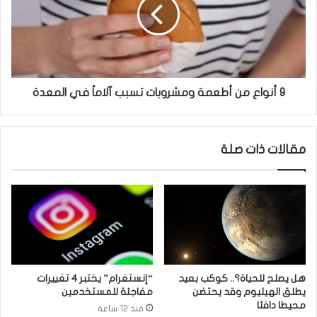
د
و
م
ا
ص
ع
ي
م
ر
ن
ق
أ
ا
ط
9 أنواع من أطعمة ومشروبات تسبب آلاماً في المعدة
ن
ع
و
م
ن
ة
مقالات ذات صلة
م
و
ج
م
ا
ش
ل
ر
س
و
ا
ب
ل
ا
م
ت
ح
ت
هل يصلح للحياة؟.. كوكب بعيد
“إنستغرام” يختبر 4 تغييرات
ا
س
يطلق الهيليوم وقد يحتضن
مفاجئة للمستخدمين
ف
ب
محيطا دافئا
منذ 12 ساعة
ظ
ب