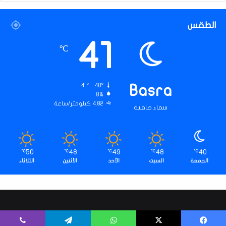
الطقس
41
℃
41º - 40º
Basra
8%
4.82 كيلومتر/ساعة
سماء صافية
50
48
49
48
40
℃
℃
℃
℃
℃
الجمعة
السبت
الأحد
الأثنين
الثلاثاء