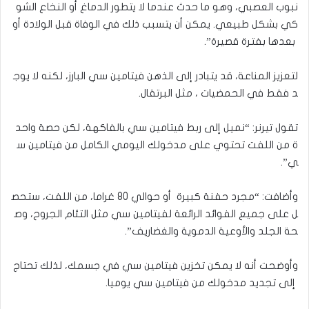
نبوب العصبي، وهو ما حدث عندما لا يتطور الدماغ أو النخاع الشو
كي بشكل طبيعي. يمكن أن يتسبب ذلك في الوفاة قبل الولادة أو
بعدها بفترة قصيرة”.
لتعزيز المناعة، قد يتبادر إلى الذهن فيتامين سي البارز، لكنه لا يوج
د فقط في الحمضيات ، مثل البرتقال.
تقول تيرنر: “نميل إلى ربط فيتامين سي بالفاكهة، لكن حصة واحد
ة من اللفت تحتوي على مدخولك اليومي الكامل من فيتامين س
ي”.
وأضافت: “مجرد حفنة كبيرة أو حوالي 80 غراما، من اللفت، ستحص
ل على جميع الفوائد الرائعة لفيتامين سي مثل التئام الجروح، وص
حة الجلد والأوعية الدموية والغضاريف”.
وأوضحت أنه لا يمكن تخزين فيتامين سي في جسمك، لذلك تحتاج
إلى تجديد مدخولك من فيتامين سي يوميا.