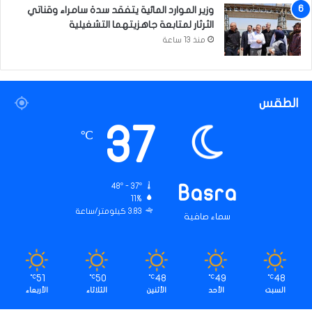
وزير الموارد المائية يتفقد سدة سامراء وقناتي
الثرثار لمتابعة جاهزيتهما التشغيلية
منذ 13 ساعة
الطقس
37
℃
48º - 37º
Basra
11%
3.83 كيلومتر/ساعة
سماء صافية
51
50
48
49
48
℃
℃
℃
℃
℃
السبت
الأحد
الأثنين
الثلاثاء
الأربعاء