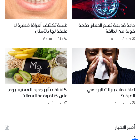
س
ل
ة
ا
ا
ل
ل
ج
عادة قديمة تمنح الدماغ دفعة
طبيبة تكشف أمراضا خطيرة لا
ع
م
قوية من الطاقة
علاقة لها بالأسنان
ي
ا
منذ 17 ساعة
منذ 19 ساعة
ن
ع
؟
ي
ا
ل
ت
ي
ط
ر
لماذا نصاب بنزلات البرد في
اكتشاف تأثير جديد للمغنيسيوم
ح
الصيف؟
على كتلة وقوة العضلات
ه
منذ يومين
منذ 3 أيام
ا
و
ا
ت
أخبر الاخبار
س
آ