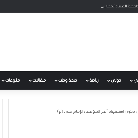
كافحة الفساد تحظى بدعم البرلمان ورئيس الوزراء
ي
دولي
رباضة
صحة وطب
مقالات
منوعات
ذكرى استشهاد أمير المؤمنين الإمام علي (ع)