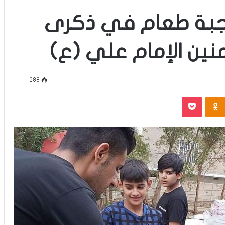
وجبة طعام في ذكرى
نين الإمام علي (ع)
288
‫Pocket
Odnoklassniki