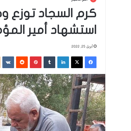
كرم السجاد توزع 
استشهاد أمير المؤم
أبريل 25, 2022
فيسبوك
‫X
لينكدإن
‏Tumblr
بينتيريست
‏Reddit
‏VKontakte