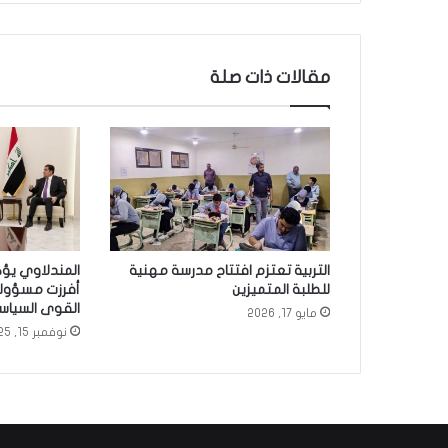
ل
ع
ق
و
مقالات ذات صلة
ب
ا
ت
ا
ل
ت
ي
ي
ن
التربية تعتزم افتتاح مدرسة مهنية
المندلاوي يؤكد
ت
للطلبة المتميزين
أفرزت مسؤول
ه
القوى السياس
مايو 17, 2026
ج
نوفمبر 15, 2025
ه
ا
ب
ا
ي
د