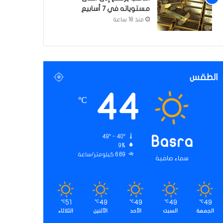
مستوياته في 7 أسابيع
منذ 18 ساعة
الطقس
44
℃
49º - 40º
Basra
9%
6.69 كيلومتر/ساعة
سماء صافية
51
49
49
49
49
℃
℃
℃
℃
℃
الجمعة
السبت
الأحد
الأثنين
الثلاثاء