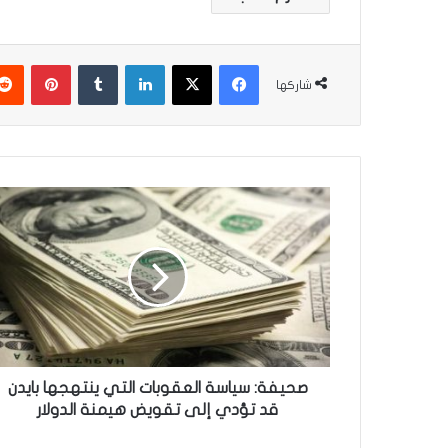
فيسبوك
‫X
لينكدإن
‏Tumblr
بينتيريست
شاركها
ص
ح
ي
ف
ة
:
س
ي
ا
س
صحيفة: سياسة العقوبات التي ينتهجها بايدن
ة
قد تؤدي إلى تقويض هيمنة الدولار
ا