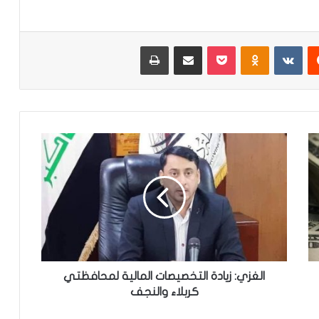
‏Reddit
‏VKontakte
Odnoklassniki
‫Pocket
مشاركة عبر البريد
طباعة
ا
ل
غ
ز
ي
:
ز
ي
ا
د
الغزي: زيادة التخصيصات المالية لمحافظتي
ة
كربلاء والنجف
ا