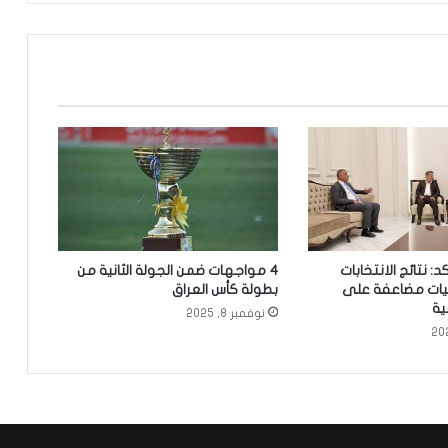
ل
ت
خ
ص
ي
ص
ا
ت
ا
ل
م
ا
ل
: نتائج الانتخابات
4 مواجهات ضمن الجولة الثانية من
ي
يات مضاعفة على
بطولة كأس العراق
ة
ية
نوفمبر 8, 2025
ل
م
ح
ا
ف
ظ
ت