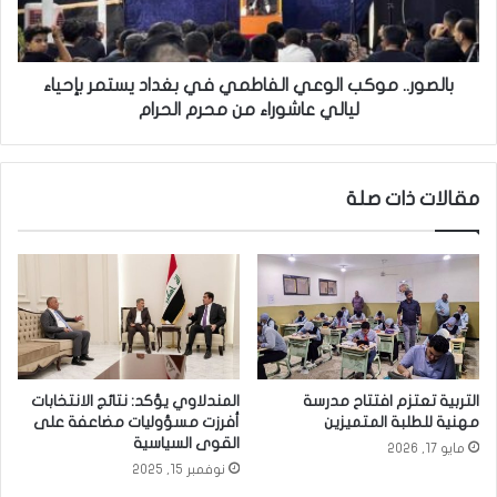
ر
.
ا
.
م
م
‘
و
بالصور.. موكب الوعي الفاطمي في بغداد يستمر بإحياء
.
ك
ليالي عاشوراء من محرم الحرام
.
ب
م
ا
ل
ل
مقالات ذات صلة
ت
و
ق
ع
ى
ي
ا
ا
ل
ل
ع
ف
ل
ا
م
ط
و
م
التربية تعتزم افتتاح مدرسة
المندلاوي يؤكد: نتائج الانتخابات
ا
ي
مهنية للطلبة المتميزين
أفرزت مسؤوليات مضاعفة على
ل
ف
القوى السياسية
مايو 17, 2026
د
ي
نوفمبر 15, 2025
ي
ب