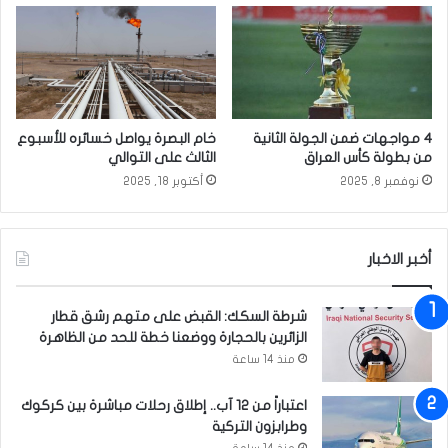
ن
غ
ف
د
ي
ا
ب
د
غ
ي
د
س
ا
ت
4 مواجهات ضمن الجولة الثانية
خام البصرة يواصل خسائره للأسبوع
د
م
من بطولة كأس العراق
الثالث على التوالي
ت
ر
نوفمبر 8, 2025
أكتوبر 18, 2025
ط
ب
ل
إ
ق
ح
ا
ي
أخبر الاخبار
ل
ا
م
ء
شرطة السكك: القبض على متهم رشق قطار
س
ل
الزائرين بالحجارة ووضعنا خطة للحد من الظاهرة
ا
ي
ب
منذ 14 ساعة
ا
ق
ل
ة
ي
اعتباراً من 12 آب.. إطلاق رحلات مباشرة بين كركوك
ا
ع
وطرابزون التركية
ل
ا