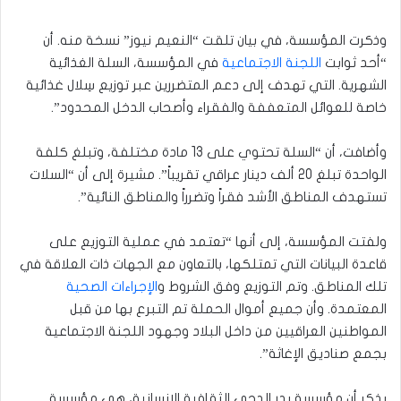
وذكرت المؤسسة، في بيان تلقت “النعيم نيوز” نسخة منه. أن
“أحد ثوابت
اللجنة الاجتماعية
في المؤسسة، السلة الغذائية
الشهرية. التي تهدف إلى دعم المتضررين عبر توزيع سِلال غذائية
خاصة للعوائل المتعففة والفقراء وأصحاب الدخل المحدود”.
وأضافت، أن “السلة تحتوي على 13 مادة مختلفة، وتبلغ كلفة
الواحدة تبلغ 20 ألف دينار عراقي تقريباً”. مشيرة إلى أن “السلات
تستهدف المناطق الأشد فقراً وتضرراً والمناطق النائية”.
ولفتت المؤسسة، إلى أنها “تعتمد في عملية التوزيع على
قاعدة البيانات التي تمتلكها، بالتعاون مع الجهات ذات العلاقة في
تلك المناطق. وتم التوزيع وفق الشروط و
الإجراءات الصحية
المعتمدة. وأن جميع أموال الحملة تم التبرع بها من قبل
المواطنين العراقيين من داخل البلاد وجهود اللجنة الاجتماعية
بجمع صناديق الإغاثة”.
يذكر أن مؤسسة بدر الدجى الثقافية الإنسانية، هي مؤسسة