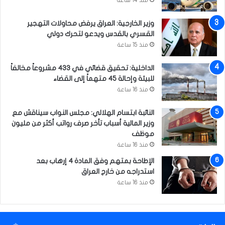
منذ 14 ساعة
ح
ش
س
و
وزير الخارجية: العراق يرفض محاولات التهجير
ي
ر
القسري بالقدس ويدعو لتحرك دولي
ن
ا
منذ 15 ساعة
ي
ء
ة
م
الداخلية: تحقيق قضائي في 433 مشروعاً مخالفاً
ن
للبيئة وإحالة 45 متهماً إلى القضاء
م
منذ 16 ساعة
ح
ر
النائبة ابتسام الهلالي: مجلس النواب سيناقش مع
م
وزير المالية أسباب تأخر صرف رواتب أكثر من مليون
ا
موظف
ل
منذ 16 ساعة
ح
ر
الإطاحة بمتهم وفق المادة 4 إرهاب بعد
ا
استدراجه من خارج العراق
م
منذ 16 ساعة