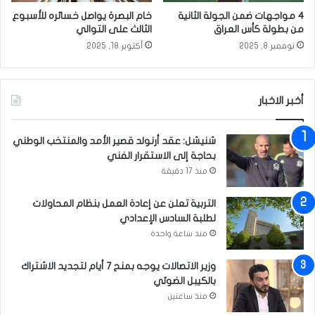
ي
م
4 مواجهات ضمن الجولة الثانية
خام البصرة يواصل خسائره للأسبوع
ل
ن
من بطولة كأس العراق
الثالث على التوالي
و
ك
نوفمبر 8, 2025
أكتوبر 18, 2025
ط
و
ن
ر
ي
و
أخبر الاخبار
ن
ا
؟
شنيشل: عقد أرنولد قصير الأمد والمنتخب الوطني
بحاجة إلى الاستقرار الفني
منذ 17 دقيقة
التربية تعلن عن إعادة العمل بنظام المحاولات
لطلبة السادس الإعدادي
منذ ساعة واحدة
وزير الاتصالات يوجه بمنح 7 أيام لتجديد الاشتراك
بالكيبل الضوئي
منذ ساعتين