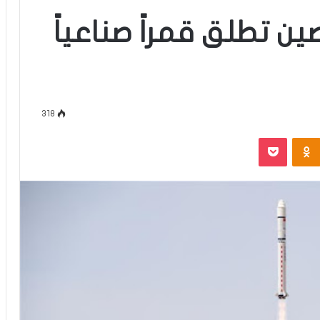
صين تطلق قمراً صناعياً
318
‫Pocket
Odnoklassniki