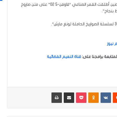
وذكرت وكالة “شينخوا” وتابعتها “النعيم نيوز”. أن “الصين أطلقت القمر الصناعي “قاوفن-5 02” على متن صاروخ
 نيوز
متابعة برامجنا على
:
قناة النعيم الفضائية
‏Reddit
‏VKontakte
Odnoklassniki
‫Pocket
مشاركة عبر البريد
طباعة