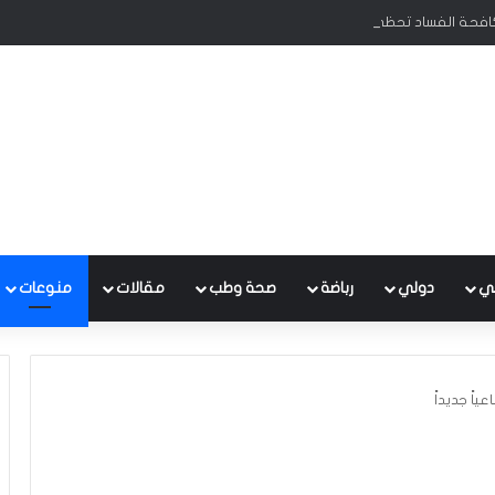
كافحة الفساد تحظى بدعم البرلمان ورئيس الوزراء
ي
دولي
رباضة
صحة وطب
مقالات
منوعات
ياً جديداً