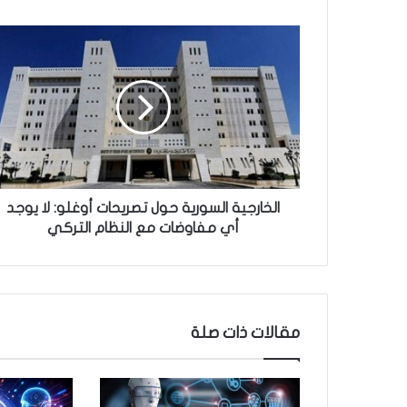
ا
ل
خ
ا
ر
ج
ي
ة
ا
ل
الخارجية السورية حول تصريحات أوغلو: لا يوجد
س
أي مفاوضات مع النظام التركي
و
ر
ي
ة
ح
مقالات ذات صلة
و
ل
ت
ص