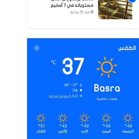
مستوياته في 7 أسابيع
منذ 15 ساعة
الطقس
37
℃
49º - 37º
Basra
13%
5.21 كيلومتر/ساعة
سماء صافية
51
49
49
49
49
℃
℃
℃
℃
℃
الجمعة
السبت
الأحد
الأثنين
الثلاثاء