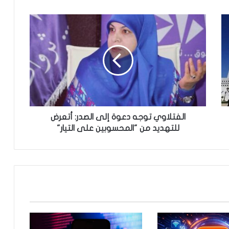
ا
ل
ف
ت
ل
ا
و
ي
ت
و
الفتلاوي توجه دعوة إلى الصدر: أتعرض
ج
للتهديد من "المحسوبين على التيار"
ه
د
ع
و
ة
إ
ل
ى
ا