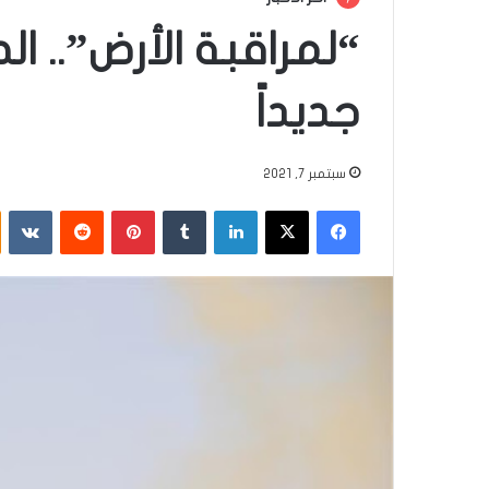
“لمراقبة الأرض”.. ال
جديداً
سبتمبر 7, 2021
فيسبوك
‫X
لينكدإن
‏Tumblr
بينتيريست
‏Reddit
‏VKontakte