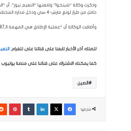
حامل من طراز لونغ مارش-4 سي ودخل مداره المخطط بنجاح”.
وأضافت الوكالة أن “عملية الإطلاق هي المهمة الـ387 لسلسلة الصواريخ الحاملة لونغ مارش”.
لتصلك آخر الأخبار تابعنا على قناتنا على تلغرام
:
النعيم
كما يمكنك الاشتراك على قناتنا على منصة يوتيوب ل
الصين
فيسبوك
‫X
لينكدإن
‏Tumblr
بينتيريست
شاركها