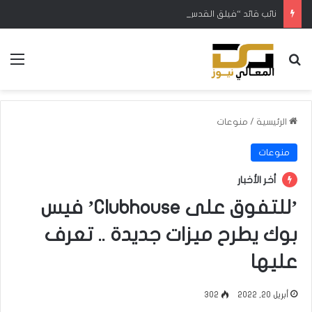
نائب قائد “فيلق القدس”: فشل مخططات العدو لإسقاط النظام وإغلاق مضيق هرمز
بحث عن
الق
الرئيسية
/
منوعات
منوعات
أخر الأخبار
’للتفوق على Clubhouse’ فيس
بوك يطرح ميزات جديدة .. تعرف
عليها
أبريل 20, 2022
302