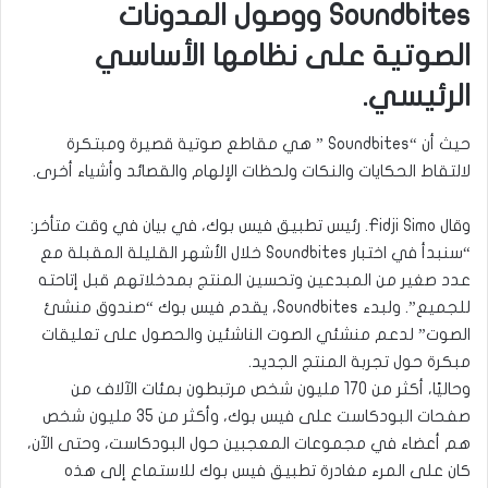
Soundbites ووصول المدونات
الصوتية على نظامها الأساسي
الرئيسي.
حيث أن “Soundbites ” هي مقاطع صوتية قصيرة ومبتكرة
لالتقاط الحكايات والنكات ولحظات الإلهام والقصائد وأشياء أخرى.
وقال Fidji Simo. رئيس تطبيق فيس بوك، في بيان في وقت متأخر:
“سنبدأ في اختبار Soundbites خلال الأشهر القليلة المقبلة مع
عدد صغير من المبدعين وتحسين المنتج بمدخلاتهم قبل إتاحته
للجميع”. ولبدء Soundbites، يقدم فيس بوك “صندوق منشئ
الصوت” لدعم منشئي الصوت الناشئين والحصول على تعليقات
مبكرة حول تجربة المنتج الجديد.
وحاليًا، أكثر من 170 مليون شخص مرتبطون بمئات الآلاف من
صفحات البودكاست على فيس بوك، وأكثر من 35 مليون شخص
هم أعضاء في مجموعات المعجبين حول البودكاست، وحتى الآن،
كان على المرء مغادرة تطبيق فيس بوك للاستماع إلى هذه