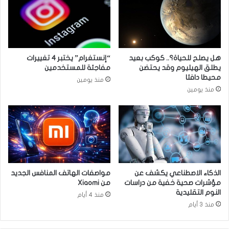
ل
س
ى
ب
س
ب
و
ت
ر
أ
هل يصلح للحياة؟.. كوكب بعيد
“إنستغرام” يختبر 4 تغييرات
ي
ج
يطلق الهيليوم وقد يحتضن
مفاجئة للمستخدمين
ا
ي
محيطا دافئا
منذ يومين
ل
منذ يومين
ز
ي
ا
ر
ة
ب
ا
ي
الذكاء الاصطناعي يكشف عن
مواصفات الهاتف المنافس الجديد
د
مؤشرات صحية خفية من دراسات
من Xiaomi
ن
النوم التقليدية
منذ 4 أيام
ل
منذ 3 أيام
أ
و