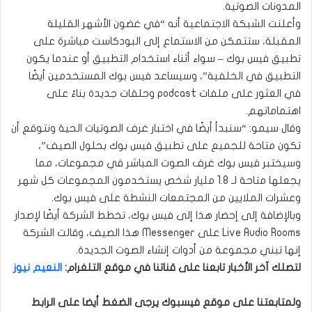
المدونات الصوتية.
وأعلنت الشبكة الاجتماعية أنه “في غضون الأشهر القليلة
المقبلة، ستتمكن من الاستماع إلى البودكاست مباشرة على
تطبيق فيس بوك – سواء أثناء استخدام التطبيق أو عندما يكون
التطبيق في الخلفية”، وسيساعد فيس بوك المستخدمين أيضًا
في العثور على ملفات podcast وحلقات جديدة بناءً على
اهتماماتهم.
وقال سيمو: “سنبدأ أيضًا في اختبار غرف الصوتيات الحية ونتوقع أن
تكون متاحة للجميع على تطبيق فيس بوك بحلول الصيف”،
وسيختبر فيس بوك غرف الصوت المباشر في مجموعات، مما
يجعلها متاحة لـ 1.8 مليار شخص يستخدمون المجموعات كل شهر
وعشرات الملايين من المجتمعات النشطة على فيس بوك.
وبالإضافة إلى إحضار هذا إلى فيس بوك، تخطط الشركة أيضًا لإصدار
Live Audio Rooms على Messenger هذا الصيف، وقالت الشركة
إنها تبني مجموعة من أدوات إنشاء الصوت الجديدة.
لتصلك آخر الأخبار تابعنا على قناتنا في موقع التلغرام
:
النعيم نيوز
ولمتابعتنا على موقع فيسبوك يرجى الضغط أيضا على الرابط