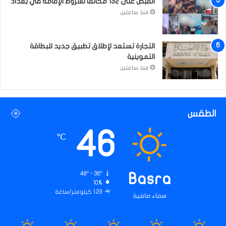
القبض على 132 مخالفاً لشروط الإقامة في بغداد
منذ ساعتين
التجارة تستعد لإطلاق تطبيق جديد للبطاقة
التموينية
منذ ساعتين
الطقس
46
℃
48º - 36º
Basra
10%
1.23 كيلومتر/ساعة
سماء صافية