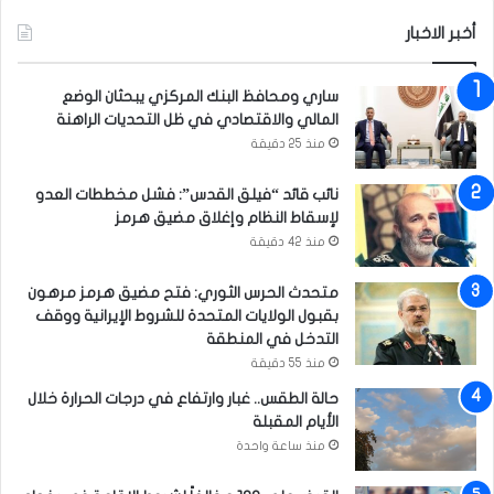
ك
أخبر الاخبار
ر
ا
ن
ساري ومحافظ البنك المركزي يبحثان الوضع
ي
المالي والاقتصادي في ظل التحديات الراهنة
ا
منذ 25 دقيقة
نائب قائد “فيلق القدس”: فشل مخططات العدو
لإسقاط النظام وإغلاق مضيق هرمز
منذ 42 دقيقة
متحدث الحرس الثوري: فتح مضيق هرمز مرهون
بقبول الولايات المتحدة للشروط الإيرانية ووقف
التدخل في المنطقة
منذ 55 دقيقة
حالة الطقس.. غبار وارتفاع في درجات الحرارة خلال
الأيام المقبلة
منذ ساعة واحدة