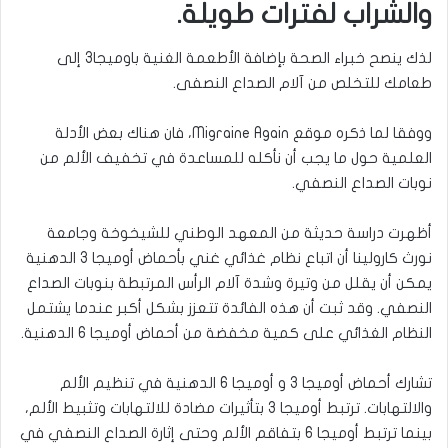
والشراب لفترات طويلة.
لذك ينصح خبراء الصحة بإضافة الأطعمة الغنية باوميجا3 إلى
طعامك للتخلص من آلام الصداع النصفى.
ووفقا لما ذكره موقع
Migraine Again
، فان هناك بعض الأدلة
العلمية حول ما يجب أن نأكله للمساعدة في تخفيف الألم من
نوبات الصداع النصفي
.
أظهرت دراسة حديثة من المعهد الوطني للشيخوخة وجامعة
نورث كارولينا أن اتباع نظام غذائي غني بأحماض أوميجا 3 الدهنية
يمكن أن يقلل من وتيرة وشدة آلام الرأس المرتبطة بنوبات الصداع
النصفي. وقد ثبت أن هذه الفائدة تتعزز بشكل أكبر عندما يشتمل
النظام الغذائي على كمية مخفضة من أحماض أوميجا 6 الدهنية.
تشارك أحماض أوميجا 3 و أوميجا 6 الدهنية في تنظيم الألم
والالتهابات. ترتبط أوميجا 3 بتأثيرات مضادة للالتهابات وتثبيط الألم،
بينما ترتبط أوميجا 6 بتفاقم الألم وحتى إثارة الصداع النصفي في