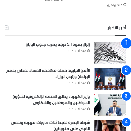
ز
ع
منذ يومين
ا
ت
ر
7
ة
أ
ا
ض
أخبر الاخبار
ل
ع
ش
ا
زلزال بقوة 5.1 درجة يضرب جنوب اليابان
ي
ف
ع
منذ 8 ساعات
خ
ي
ل
ة
ا
’
ل
الأمن النيابية: حملة مكافحة الفساد تحظى بدعم
5
البرلمان ورئيس الوزراء
س
منذ 8 ساعات
ن
و
وزير الكهرباء يطلق المنصة الإلكترونية لشؤون
ا
المواطنين والموظفين والشكاوى
ت
منذ 9 ساعات
شرطة البصرة تضبط ثلاث حاويات مهربة وتلقي
القبض على متورطين