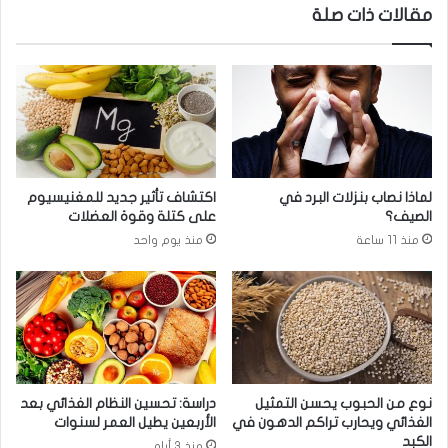
مقالات ذات صلة
س
"
ة
ا
ل
ل
ل
ج
ذ
ر
ك
ا
و
ث
ر
ي
ف
م
لماذا نصاب بنزلات البرد في
اكتشاف تأثير جديد للمغنيسيوم
ي
ا
الصيف؟
على كتلة وقوة العضلات
ك
ل
منذ 11 ساعة
منذ يوم واحد
ا
خ
ب
ا
و
ر
ل
ق
’
ة
م
"
ن
ا
ا
ر
نوع من الحبوب يحسن التمثيل
دراسة: تحسين النظام الغذائي بعد
ل
ت
الغذائي ويحارب تراكم الدهون في
الأربعين يطيل العمر لسنوات
ه
ف
الكبد
منذ 3 أيام