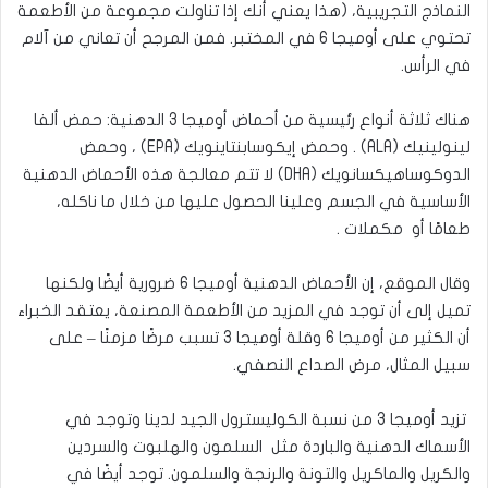
النماذج التجريبية، (هذا يعني أنك إذا تناولت مجموعة من الأطعمة
تحتوي على أوميجا 6 في المختبر. فمن المرجح أن تعاني من آلام
في الرأس.
هناك ثلاثة أنواع رئيسية من أحماض أوميجا 3 الدهنية: حمض ألفا
لينولينيك
(ALA)
. وحمض إيكوسابنتاينويك
(EPA)
، وحمض
الدوكوساهيكسانويك
(DHA)
لا تتم معالجة هذه الأحماض الدهنية
الأساسية في الجسم وعلينا الحصول عليها من خلال ما ناكله،
طعامًا أو مكملات .
وقال الموقع، إن الأحماض الدهنية أوميجا 6 ضرورية أيضًا ولكنها
تميل إلى أن توجد في المزيد من الأطعمة المصنعة، يعتقد الخبراء
أن الكثير من أوميجا 6 وقلة أوميجا 3 تسبب مرضًا مزمنًا – على
سبيل المثال، مرض الصداع النصفي.
تزيد أوميجا 3 من نسبة الكوليسترول الجيد لدينا وتوجد في
الأسماك الدهنية والباردة مثل السلمون والهلبوت والسردين
والكريل والماكريل والتونة والرنجة والسلمون. توجد أيضًا في