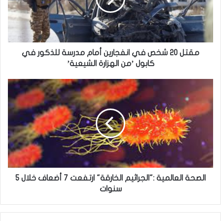
2
0
ش
خ
ص
ف
مقتل 20 شخص في انفجارين أمام مدرسة للذكور في
ي
كابول ’من الهزارة الشيعية’
ا
ن
ا
ف
ل
ج
ص
ا
ح
ر
ة
ي
ا
ن
ل
أ
ع
م
ا
ا
ل
الصحة العالمية :"الجراثيم الخارقة" ارتفعت 7 أضعاف خلال 5
م
م
سنوات
م
ي
د
ة
ر
: