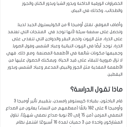
الخضراوات الورقية الداكنة وبذور الشيا وبذور الكتان والجوز
والطحالب، وكذلك في البيض.
وأضاف الموقع، تقلل أوميجا 6 من الكوليسترول الجيد لدينا.
وتحصل على سمعة سيئة لأنها توجد في المنتجات التي تعتمد
على الذرة، مثل الزيوت ولحم البقر والدواجن التي تتغذى على
الذرة، توجد أيضًا في الزيوت النباتية وعباد الشمس وفول الصويا.
وجميعها مكونات شائعة في الأطعمة المصنعة. ومع ذلك. فهي
لا تزال ضرورية للبقاء على قيد الحياة. ويمكنك الحصول عليها من
الأطعمة المغذية مثل الجوز والبيض المدعم وعباد الشمس وبذور
اليقطين.
ماذا تقول الدراسة؟
قام الباحثون، بقيادة كريستوفر رامسدن، بتقييم تأثير أوميجا 3
وأوميجا 6 على 182 بالغًا (معظمهم من النساء) يعانون من الصداع
النصفي المزمن (من 15 إلى 20 نوبة صداع نصفي شهريًا)، تناول
المشاركون واحدة من 3 حميات لمدة 16 أسبوعًا: اشتمل نظام