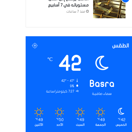
مستوياته في 7 أسابيع
منذ 7 ساعات
الطقس
42
℃
42º - 41º
Basra
9%
7.27 كيلومتر/ساعة
سماء صافية
49
50
49
49
42
℃
℃
℃
℃
℃
الخميس
الجمعة
السبت
الأحد
الأثنين