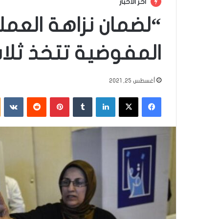
أخر الأخبار
“لضمان نزاهة العملية
المفوضية تتخذ ثلاث
أغسطس 25, 2021
فيسبوك
‫X
لينكدإن
‏Tumblr
بينتيريست
‏Reddit
‏VKontakte