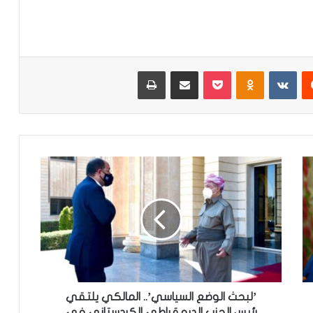
‏Reddit
‏VKontakte
Odnoklassniki
‫Pocket
مشاركة عبر البريد
طباعة
’
ل
ب
ح
ث
ا
ل
و
ض
ع
’لبحث الوضع السياسي’.. المالكي يلتقي
ا
رئيس الحزب الديمقراطي الكردستاني في