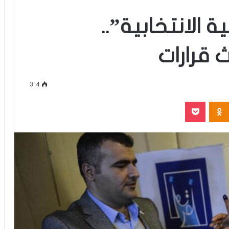
 الانتخابية”..
 قرارات
314
‫Pocket
Odnoklassniki