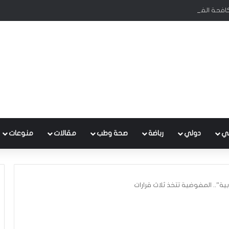
كافحة الفساد تحظى بدعم البرلمان ورئيس الوزراء
ي
دولي
رباضة
صحة وطب
مقالات
منوعات
بية”.. المفوضية تتخذ ثلاث قرارات