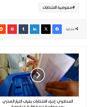
مفوضية الانتخابات
فيسبوك
‫X
لينكدإن
‏Tumblr
بينتيريست
شاركها
ا
ل
م
ح
ل
ا
و
ي
:
إ
المحلاوي: إجراء الانتخابات بغياب التيار الصدري
ج
يعد ممارسة ديمقراطية منقوصة