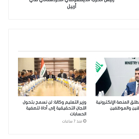
ل
أربيل
س
ي
ا
س
ي
’
.
.
ا
ل
م
ا
ل
ك
يطلق المنصة الإلكترونية
وزير التعليم وكالة: لن نسمح بتحول
ي
نين والموظفين
اللجان التحقيقية إلى أداة لتصفية
ي
الحسابات
ل
منذ 7 ساعات
ت
ق
ي