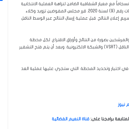
سجاماً مع معيار الشفافية الضامن لنزاهة العملية الانتخابية
واستنادًا أيضا الى المادة (38/ سابعاً) من قانون الانتخابات رقم (9) لسنة 2020. قرر مجلس المفوضين تزويد وكلاء
ع إعلان النتائج. قبل عملية إرسال النتائج عبر الوسط الناقل
 والمرشحين بصورة من النتائج وأوراق الاقتراع. لكل محطة
مسجلة على عصا الذاكرة قبل أن يتم الاتصال بالوسط الناقل (VSAT) والشبكة الالكترونية. وبعد أن يتم فتح التشفير
 في اختيار وتحديد المحطة. التي ستجري عليها عملية العد
 نيوز
متابعة برامجنا على
:
قناة النعيم الفضائية