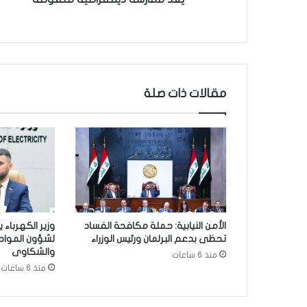
ر
ا
ء
ا
ل
ا
مقالات ذات صلة
ن
ت
خ
ا
ب
ا
ت
ب
غ
الأمن النيابية: حملة مكافحة الفساد
وزير الكهرباء 
ي
تحظى بدعم البرلمان ورئيس الوزراء
لشؤون المواط
ا
والشكاوى
منذ 6 ساعات
ب
منذ 6 ساعات
ا
ل
ت