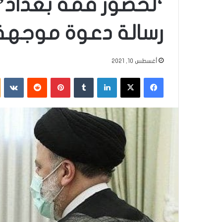
‘لحضور قمة بغداد’
رسالة دعوة موجهة
أغسطس 10, 2021
فيسبوك
‫X
لينكدإن
‏Tumblr
بينتيريست
‏Reddit
‏VKontakte