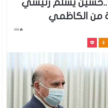
..حسين يسلم رئيسي
 من الكاظمي
306
‫Pocket
Odnoklassniki