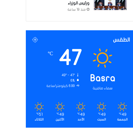
ورئيس الوزراء
منذ 19 ساعة
الطقس
47
℃
49º - 41º
Basra
6%
6.99 كيلومتر/ساعة
سماء صافية
51
49
49
49
49
℃
℃
℃
℃
℃
الجمعة
السبت
الأحد
الأثنين
الثلاثاء