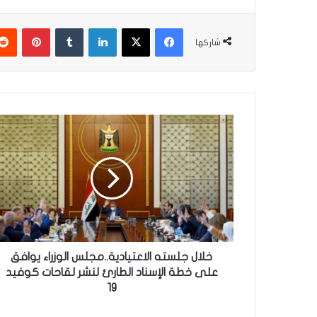
فيسبوك
‫X
لينكدإن
‏Tumblr
بينتيريست
شاركها
خ
ل
ا
ل
ج
ل
س
ت
ه
ا
خلال جلسته الاعتيادية..مجلس الوزراء يوافق
ل
على خطة الإسناد الطارئ لنشر لقاحات كوفيد
ا
19
ع
ت