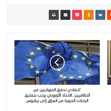
‏Reddit
‏VKontakte
Odnoklassniki
‫Pocket
مشاركة عبر البريد
طباعة
'
ل
ت
ف
ا
د
ي
ت
د
ف
'لتفادي تدفق المهاجرين غير
ق
النظاميين'..الاتحاد الأوروبي يرحب بتعليق
ا
الرحلات الجوية من العراق إلى بيلاروس
ل
م