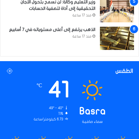
وزير التعليم وكالة: لن نسمح بتحول اللجان
التحقيقية إلى أداة لتصفية الحسابات
منذ 17 ساعة
الذهب يرتفع إلى أعلى مستوياته في 7 أسابيع
منذ 17 ساعة
الطقس
41
℃
49º - 40º
Basra
11%
6.73 كيلومتر/ساعة
سماء صافية