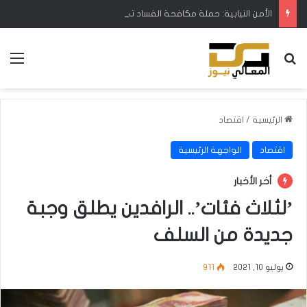
الأمن النيابية: حملة مكافحة الفساد تحظى بدعم البرلمان ورئيس الوزراء
بحث عن
الق
الرئيسية
/
اقتصاد
اقتصاد
الواجهة الرئيسية
أخر الأخبار
’لثلاث فئات’.. الرافدين يطلق وجبة
جديدة من السلف
يوليو 10, 2021
911