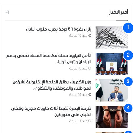
و
ا
ا
أخبر الاخبار
ل
ل
ح
ف
س
زلزال بقوة 5.1 درجة يضرب جنوب اليابان
ا
ن
منذ 16 ساعة
س
ي
د
ي
ن
الأمن النيابية: حملة مكافحة الفساد تحظى بدعم
البرلمان ورئيس الوزراء
منذ 16 ساعة
وزير الكهرباء يطلق المنصة الإلكترونية لشؤون
المواطنين والموظفين والشكاوى
منذ 16 ساعة
شرطة البصرة تضبط ثلاث حاويات مهربة وتلقي
القبض على متورطين
منذ 17 ساعة