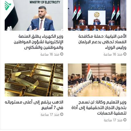
ل
ا
أ
ل
م
ص
ة
و
ع
ي
ل
ر
الأمن النيابية: حملة مكافحة
وزير الكهرباء يطلق المنصة
ى
ة
الفساد تحظى بدعم البرلمان
الإلكترونية لشؤون المواطنين
ا
ب
ورئيس الوزراء
والموظفين والشكاوى
ل
إ
منذ 16 ساعة
منذ 16 ساعة
ا
م
ت
ا
ح
م
ا
ة
د
ا
ض
ل
د
س
ا
ي
وزير التعليم وكالة: لن نسمح
الذهب يرتفع إلى أعلى مستوياته
ل
د
بتحول اللجان التحقيقية إلى أداة
في 7 أسابيع
ف
ض
لتصفية الحسابات
منذ 17 ساعة
س
ي
منذ 17 ساعة
ا
ا
د
ء