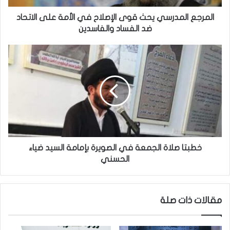
م
د
المرجع المدرسي يحث قوى الإصلاح في الأمة على الاتحاد
ر
ضد الفساد والفاسدين
س
ي
خ
ي
ط
ح
ب
ث
ت
ق
ا
و
ص
ى
ل
ا
ا
ل
ة
إ
ا
خطبتا صلاة الجمعة في الصويرة بإمامة السيد ضياء
ص
ل
الحسني
ل
ج
ا
م
ح
ع
مقالات ذات صلة
ف
ة
ي
ف
ا
ي