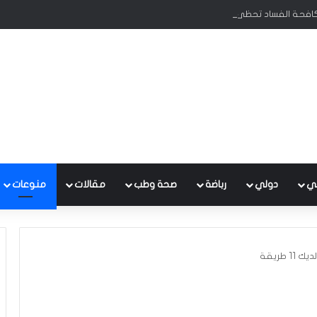
كافحة الفساد تحظى بدعم البرلمان ورئيس الوزراء
ي
دولي
رباضة
صحة وطب
مقالات
منوعات
طريقة