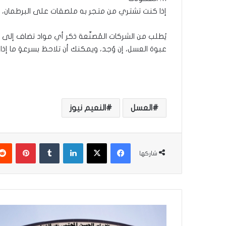
إذا كنت تشتري من متجر به ملصقات على البرطمان،
يُطلب من الشركات المُصنِّعة ذكر أي مواد تضاف إلى
عبوة العسل، إن وُجد، ويمكنك أن تلاحظ بسرعةٍ ما إ
العسل
النعيم نيوز
فيسبوك
‫X
لينكدإن
‏Tumblr
بينتيريست
شاركها
م
ح