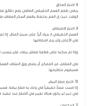
8. اختبار المذاق
يبقى طعم العسل الحقيقي الصافي بضع دقائق فقط
الوقت. حيث إن الفم يحتفظ بطعم السكر المضاف فتر
9. اختبار الامتصاص
العسل الحقيقي لا يترك أثراً. على سبيل المثال، إ
في الأعلى ولن يتم امتصاصها.
وإذا تم سكبه على قطعة قماش بيضاء، فلن يتسبب ا
في المقابل، من الممكن أن يمتص ورق النشاف الع
فسيقوم بتلطيخها.
10. اختبار صفار البيض
إذا صببت عسلاً حقيقياً في وعاء به صفار بيضة، فسيبد
في حين لن يكون هناك تغيير في الصفار عند تنفيذ 
11. المكونات