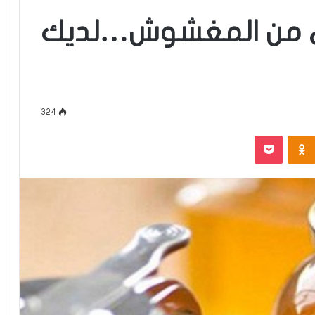
لي من المغشوش…لديك
324
‫Pocket
Odnoklassniki