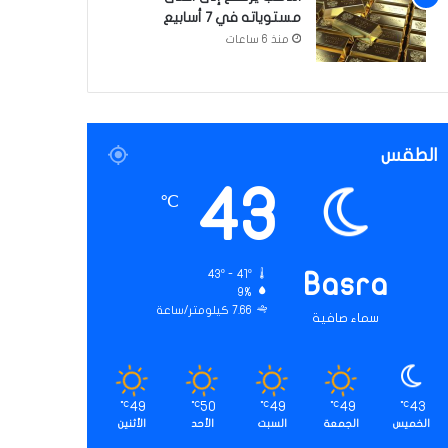
مستوياته في 7 أسابيع
منذ 6 ساعات
الطقس
43
℃
43º - 41º
Basra
9%
7.66 كيلومتر/ساعة
سماء صافية
49
50
49
49
43
℃
℃
℃
℃
℃
الخميس
الجمعة
السبت
الأحد
الأثنين