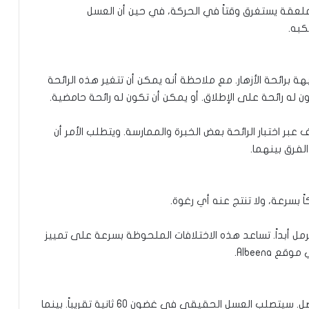
قة يستغرق وقتاً في الحركة، في حين أن العسل
به.
 برائحة الأزهار. مع ملاحظة أنه يمكن أن تتغير هذه الرائحة
ون له رائحة على الإطلاق. أو يمكن أن تكون له رائحة حامضية.
ر اختبار الرائحة بعض الخبرة والممارسة. ويتطلب الأمر أن
فرق بينهما.
بسرعة، ولا تنتج عنه أي رغوة.
مل أبداً. تساعد هذه الاختلافات الملحوظة بسرعة على تمييز
Albeena.
ضع قليلاً من العسل على قطعة خبز ولاحِظ ما سيحصل. سيتصلب العسل الحقيقي في غضون 60 ثانية تقريباً. بينما