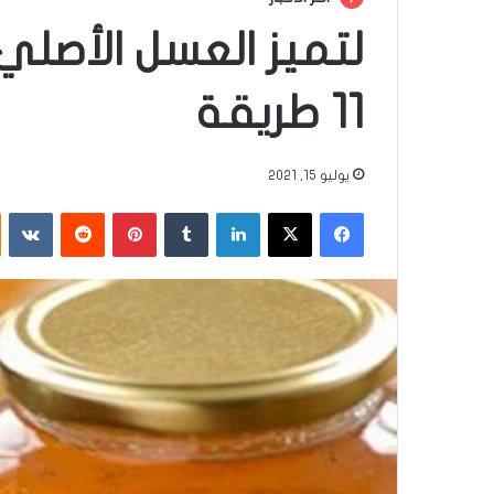
لتميز العسل الأص
11 طريقة
يوليو 15, 2021
فيسبوك
‫X
لينكدإن
‏Tumblr
بينتيريست
‏Reddit
‏VKontakte