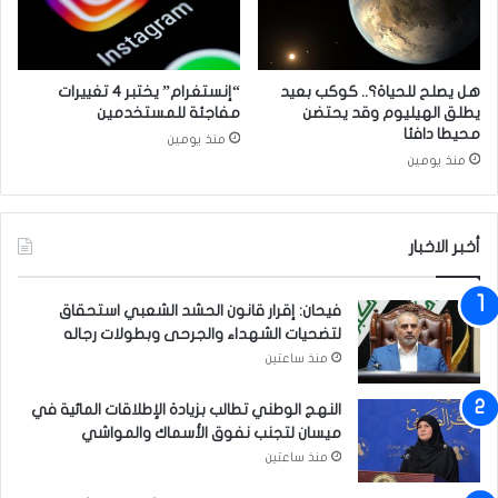
ل
ل
ع
ق
ب
د
ا
ر
هل يصلح للحياة؟.. كوكب بعيد
“إنستغرام” يختبر 4 تغييرات
د
ا
يطلق الهيليوم وقد يحتضن
مفاجئة للمستخدمين
ة
ل
محيطا دافئا
منذ يومين
د
ع
منذ يومين
ا
ب
خ
ا
ل
د
ا
أخبر الاخبار
ي
ل
ة
ح
ا
فيحان: إقرار قانون الحشد الشعبي استحقاق
ر
ل
لتضحيات الشهداء والجرحى وبطولات رجاله
م
ث
منذ ساعتين
ا
ل
النهج الوطني تطالب بزيادة الإطلاقات المائية في
ث
ميسان لتجنب نفوق الأسماك والمواشي
ة
و
منذ ساعتين
ا