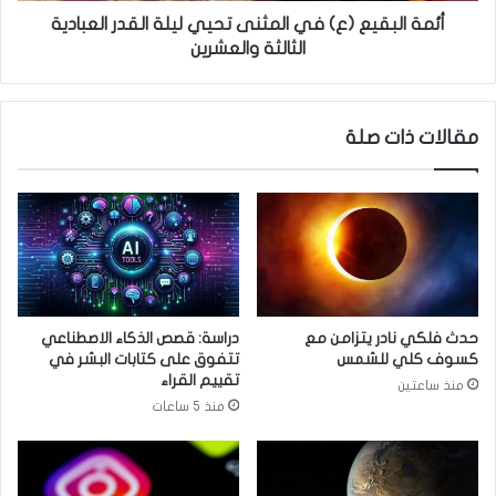
ن
ع
أئمة البقيع (ع) في المثنى تحيي ليلة القدر العبادية
ش
(
الثالثة والعشرين
غ
ع
ا
)
ل
ف
مقالات ذات صلة
ب
ي
ا
ا
ل
ل
ت
م
ص
ث
و
ن
ي
ى
ر
ت
و
ح
حدث فلكي نادر يتزامن مع
دراسة: قصص الذكاء الاصطناعي
ا
ي
كسوف كلي للشمس
تتفوق على كتابات البشر في
ل
ي
تقييم القراء
منذ ساعتين
ت
ل
منذ 5 ساعات
ف
ي
ر
ل
غ
ة
ل
ا