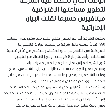
الوقت الذي تخطط فيه الشركة
لتطوير مساحتها الافتراضية
ميتافيرس حسبما نقلت البيان
الإماراتية.
وذكرت الشركة أنه من المقرر افتتاح متجر ميتا ستور على مساحة
1550 قدماً مربعة داخل شركة بورلينجيم بولاية كاليفورنيا
الأمريكية في التاسع من مايو المقبل، وسيقدم عروضاً توضيحية
لسماعات الرأس (في.آر 2 كويست) وجهاز الاتصال عبر الفيديو
(بورتال)، إضافة إلى نظارات الواقع المعزز من راي-بان.
وسيتم توفير الأجهزة، باستثناء نظارات راي-بان، للشراء في المتجر،
وقالت الشركة إنه يمكن أيضاً شراء المنتجات عبر الإنترنت من خلال
صفحة تسوق جديدة على موقع ميتا دوت كوم.
وتكثف ميتا استثماراتها في ميتافيرس، وهي مساحة افتراضية
حيث يتفاعل الناس ويعملون ويلعبون، من خلال إضافة ميزات جديدة
إلى الأجهزة التي تعمل كنقاط وصول إلى العالم الافتراضي.
وفي وقت سابق من هذا الشهر، قالت ميتا بلاتفورمز مالكة