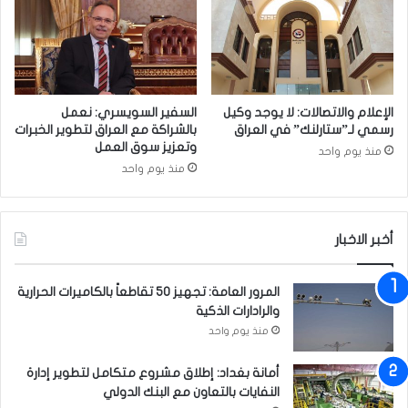
د
ه
ا
ز
ا
ل
ف
الإعلام والاتصالات: لا يوجد وكيل
السفير السويسري: نعمل
ر
رسمي لـ”ستارلنك” في العراق
بالشراكة مع العراق لتطوير الخبرات
ص
وتعزيز سوق العمل
منذ يوم واحد
ة
منذ يوم واحد
ل
إ
ن
أخبر الاخبار
ه
ا
ء
المرور العامة: تجهيز 50 تقاطعاً بالكاميرات الحرارية
أ
والرادارات الذكية
ز
منذ يوم واحد
م
ة
أمانة بغداد: إطلاق مشروع متكامل لتطوير إدارة
أ
النفايات بالتعاون مع البنك الدولي
ف