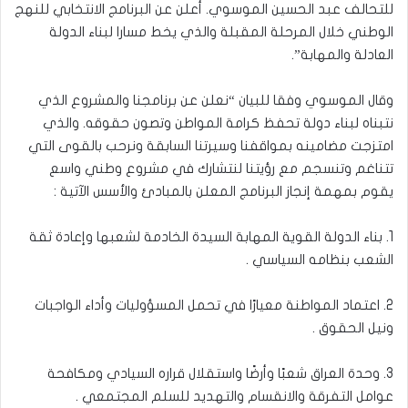
للتحالف عبد الحسين الموسوي. أعلن عن البرنامج الانتخابي للنهج
الوطني خلال المرحلة المقبلة والذي يخط مسارا لبناء الدولة
العادلة والمهابة”.
وقال الموسوي وفقا للبيان “نعلن عن برنامجنا والمشروع الذي
نتبناه لبناء دولة تحفظ كرامة المواطن وتصون حقوقه. والذي
امتزجت مضامينه بمواقفنا وسيرتنا السابقة ونرحب بالقوى التي
تتناغم وتنسجم مع رؤيتنا لنتشارك في مشروع وطني واسع
يقوم بمهمة إنجاز البرنامج المعلن بالمبادئ والأسس الآتية :
1. بناء الدولة القوية المهابة السيدة الخادمة لشعبها وإعادة ثقة
الشعب بنظامه السياسي .
2. اعتماد المواطنة معيارًا في تحمل المسؤوليات وأداء الواجبات
ونيل الحقوق .
3. وحدة العراق شعبًا وأرضًا واستقلال قراره السيادي ومكافحة
عوامل التفرقة والانقسام والتهديد للسلم المجتمعي .