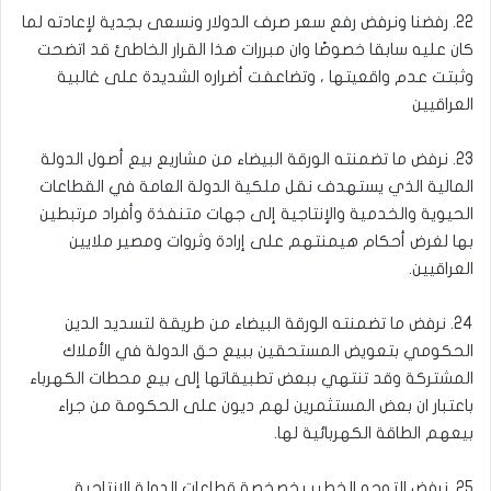
22. رفضنا ونرفض رفع سعر صرف الدولار ونسعى بجدية لإعادته لما
كان عليه سابقا خصوصًا وان مبررات هذا القرار الخاطئ قد اتضحت
وثبتت عدم واقعيتها ، وتضاعفت أضراره الشديدة على غالبية
العراقيين
23. نرفض ما تضمنته الورقة البيضاء من مشاريع بيع أصول الدولة
المالية الذي يستهدف نقل ملكية الدولة العامة في القطاعات
الحيوية والخدمية والإنتاجية إلى جهات متنفذة وأفراد مرتبطين
بها لغرض أحكام هيمنتهم على إرادة وثروات ومصير ملايين
العراقيين.
24. نرفض ما تضمنته الورقة البيضاء من طريقة لتسديد الدين
الحكومي بتعويض المستحقين ببيع حق الدولة في الأملاك
المشتركة وقد تنتهي ببعض تطبيقاتها إلى بيع محطات الكهرباء
باعتبار ان بعض المستثمرين لهم ديون على الحكومة من جراء
بيعهم الطاقة الكهربائية لها.
25. نرفض التوجه الخطير بخصخصة قطاعات الدولة الإنتاجية