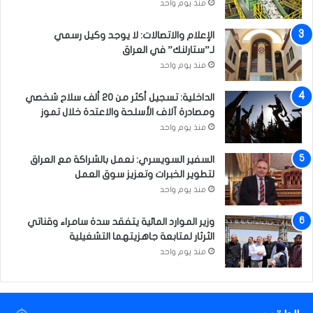
غ
منذ يوم واحد
ا
ن
الإعلام والاتصالات: لا يوجد وكيل رسمي
س
لـ”ستارلنك” في العراق
ت
منذ يوم واحد
ا
ن
الداخلية: تسجيل أكثر من 20 ألف سلاح شخصي
ومصادرة آلاف الأسلحة والاعتدة خلال تموز
منذ يوم واحد
السفير السويسري: نعمل بالشراكة مع العراق
لتطوير الخبرات وتعزيز سوق العمل
منذ يوم واحد
وزير الموارد المائية يتفقد سدة سامراء وقناتي
الثرثار لمتابعة جاهزيتهما التشغيلية
منذ يوم واحد