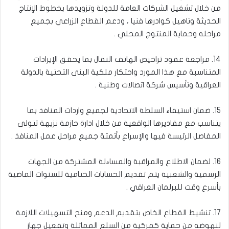
من خلال تشغيل الشركات العامة للدولة وتزويدها بخطوط الإنتاج
الحديثة وتاهيل كوادرها فنيا ، ودعم القطاع الزراعي بجميع
مراحله وحماية المنتوج المحلي .
14. مراجعة عقود تراخيص الهاتف النقال بما يحقق الإيرادات
المتناسبة مع هذا المورد واحتكار ملكية البنى التحتية بالدولة
العراقية وتأسيس شركة اتصالات وطنية .
15. ضمان استيفاء السلطة الاتحادية لجميع واردات المنافذ بما
يتناسب مع مقاديرها الواقعية من خلال ادارة حازمة نزيهة تتولى
المفاصل الرئيسة فيها والإسراع بأتمتة جميع مراحل عمل المنافذ .
16. لضمان الاطلاع والمراقبة والمساءلة المشتركة من الجهات
الرسمية والشعبية يتم تقديم الحسابات الختامية للسنوات الماضية
بأسرع وقت للبرلمان العراقي .
17. تنشيط القطاع الخاص بتقديم الدعم ومنح التسهيلات اللازمة
لنهوضه من حماية كمركية من السلع المماثلة وتفعيل جهاز