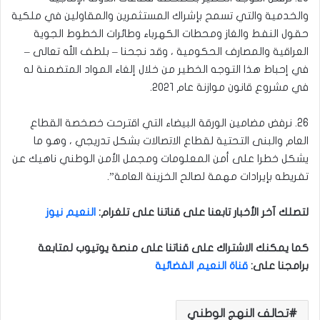
والخدمية والتي تسمح بإشراك المستثمرين والمقاولين في ملكية
حقول النفط والغاز ومحطات الكهرباء وطائرات الخطوط الجوية
العراقية والمصارف الحكومية ، وقد نجحنا – بلطف الله تعالى –
في إحباط هذا التوجه الخطير من خلال إلغاء المواد المتضمنة له
في مشروع قانون موازنة عام ٢٠٢١.
26. نرفض مضامين الورقة البيضاء التي اقترحت خصخصة القطاع
العام والبنى التحتية لقطاع الاتصالات بشكل تدريجي ، وهو ما
يشكل خطرا على أمن المعلومات ومجمل الأمن الوطني ناهيك عن
تفريطه بإيرادات مهمة لصالح الخزينة العامة”.
لتصلك آخر الأخبار تابعنا على قناتنا على تلغرام
:
النعيم نيوز
كما يمكنك الاشتراك على قناتنا على منصة يوتيوب لمتابعة
برامجنا على
:
قناة النعيم الفضائية
تحالف النهج الوطني