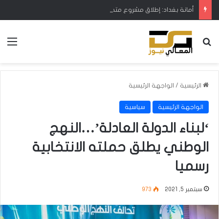
أمانة بغداد: إطلاق مشروع متكامل لتطوير إدارة النفايات بالتعاون مع البنك الدولي
بحث عن
الق
الرئيسية
/
الواجهة الرئيسية
الواجهة الرئيسية
سياسية
‘لبناء الدولة العادلة’…النهج
الوطني يطلق حملته الانتخابية
رسميا
سبتمبر 5, 2021
973