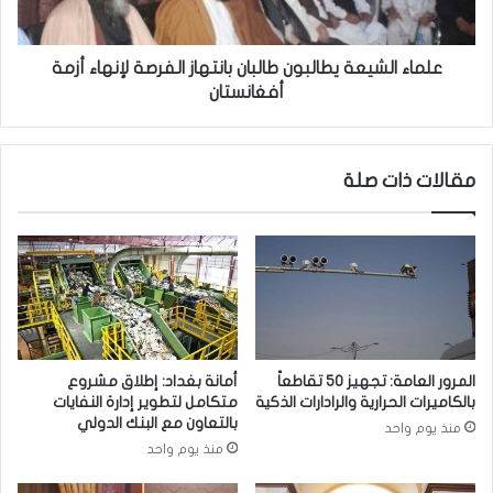
ق
ش
ي
ي
ل
ع
علماء الشيعة يطالبون طالبان بانتهاز الفرصة لإنهاء أزمة
ل
ة
أفغانستان
ل
ي
ت
ط
ح
ا
مقالات ذات صلة
ق
ل
ي
ب
ق
و
ب
ن
ق
ط
ض
ا
ا
ل
ي
ب
ا
ا
المرور العامة: تجهيز 50 تقاطعاً
أمانة بغداد: إطلاق مشروع
ا
ن
بالكاميرات الحرارية والرادارات الذكية
متكامل لتطوير إدارة النفايات
ل
ب
بالتعاون مع البنك الدولي
منذ يوم واحد
ف
ا
منذ يوم واحد
س
ن
ا
ت