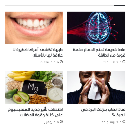
ل
ث
ف
ر
ي
م
ا
ن
ل
6
د
0
م
0
ن
عادة قديمة تمنح الدماغ دفعة
طبيبة تكشف أمراضا خطيرة لا
ج
قوية من الطاقة
علاقة لها بالأسنان
م
منذ 3 ساعات
منذ 5 ساعات
ن
ا
ب
ض
لماذا نصاب بنزلات البرد في
اكتشاف تأثير جديد للمغنيسيوم
الصيف؟
على كتلة وقوة العضلات
منذ يوم واحد
منذ يومين