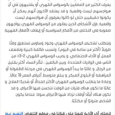
يعرف الكثير من المصابين بالوسواس القهري أو يشتبهون في أن
هواجسهم ليست واقعية. و قد يعتقد الآخرون أنهم يمكن أن
يكونوا حقيقيين حتى لو كانوا يعرفون أن هواجسهم ليست
واقعية. فإن الأشخاص الذين يعانون من الوسواس القهري يواجهون
صعوبة في التخلص من الأفكار السواسية أو إيقاف الأفعال القهرية
.
ويتطلب تشخيص الوسواس القهري وجود وساوس تستغرق وقتًا
طويلاً (أكثر من ساعة في اليوم). وتسبب ضائقة كبيرة وتضعف
العمل أو الأداء الاجتماعي. و يصيب الوسواس القهري 2-3٪ من
الناس في الولايات المتحدة. وبين البالغين ، تتأثر النساء أكثر بقليل
من الرجال. و غالبًا ما يبدأ الوسواس القهري في مرحلة الطفولة أو
المراهقة أو البلوغ المبكر. و يبلغ متوسط ​​أعراض العمر 19 عامًا.
وعادة ما يتطلب الوسواس القهري الأكثر اعتدالًا أو شديدًا العلاج. و
غالبًا ما تكون هناك فترات من الوقت تتحسن فيها الأعراض. و قد
تكون هناك أيضًا أوقات تزداد فيها الأعراض سوءًا. عندما يكون
الشخص متوترًا أو مكتئبًا
.
ل
ت
صلك آخر الأخبار تابعنا على قناتنا في موقع التلغرام
:
النعيم نيوز