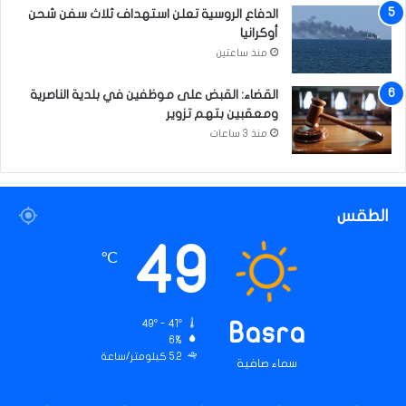
الدفاع الروسية تعلن استهداف ثلاث سفن شحن
أوكرانيا
منذ ساعتين
القضاء: القبض على موظفين في بلدية الناصرية
ومعقبين بتهم تزوير
منذ 3 ساعات
الطقس
49
℃
49º - 41º
Basra
6%
5.2 كيلومتر/ساعة
سماء صافية