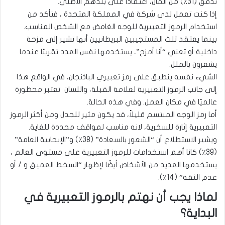
تدفق (31٪) من المال، اعتمادًا على بلدهم الأصلي.
إذا كنت تعمل لدى شركة في المملكة المتحدة ، فتأكد من
استخدام الرموز التعبيرية للوجه الغامض مع الشخص المناسب.
بينما يعتقد ثلث المستجيبين البريطانيين أنها تشير إلى مزحة
داخلية أو تعني “أنا أمزح”، يستخدمها نفس العدد تقريبًا عندما
يشعرون بالملل.
الشيء نفسه ينطبق على رمز تعبيري الباذنجان، في الواقع هذا
إلى جانب الرموز التعبيرية لعلامة القبلة، واللسان تعتبر محظورة
عالميًا في مكان العمل. وفي هذه الحالة.
أما رمز الوجه المبتسم قليلاً، قد يكون مثير للجدل ومن أكثر الرموز
التعبيرية إثارة للسخرية، لانه مناسب لمواقف محددة للغاية.
ويشير الاستطلاع أن “الشعور بالسعادة” (38٪) و”الإيجابية العامة”
(39٪) كانا أهم استخدامات للرموز التعبيرية على مستوى العالم ،
يستخدمها العديد من الأشخاص أيضًا لإظهار “السخط العميق و / أو
عدم الثقة” (14٪).
لماذا يجب أن نهتم بالرموز التعبيرية في
البداية؟