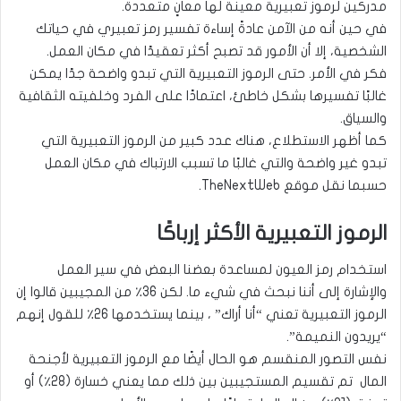
مدركين لرموز تعبيرية معينة لها معانٍ متعددة.
في حين أنه من الآمن عادةً إساءة تفسير رمز تعبيري في حياتك
الشخصية، إلا أن الأمور قد تصبح أكثر تعقيدًا في مكان العمل.
فكر في الأمر. حتى الرموز التعبيرية التي تبدو واضحة جدًا يمكن
غالبًا تفسيرها بشكل خاطئ، اعتمادًا على الفرد وخلفيته الثقافية
والسياق.
كما أظهر الاستطلاع، هناك عدد كبير من الرموز التعبيرية التي
تبدو غير واضحة والتي غالبًا ما تسبب الارتباك في مكان العمل
حسبما نقل موقع TheNextWeb.
الرموز التعبيرية الأكثر إرباكًا
استخدام رمز العيون لمساعدة بعضنا البعض في سير العمل
والإشارة إلى أننا نبحث في شيء ما. لكن 36٪ من المجيبين قالوا إن
الرموز التعبيرية تعني “أنا أراك” ، بينما يستخدمها 26٪ للقول إنهم
“يريدون النميمة”.
نفس التصور المنقسم هو الحال أيضًا مع الرموز التعبيرية لأجنحة
المال تم تقسيم المستجيبين بين ذلك مما يعني خسارة (28٪) أو