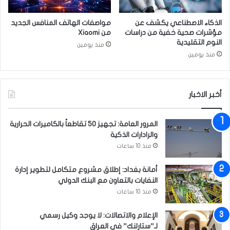
م
د
الذكاء الاصطناعي يكشف عن
مواصفات الهاتف المنافس الجديد
ف
مؤشرات صحية خفية من دراسات
من Xiaomi
ي
النوم التقليدية
منذ يومين
م
منذ يومين
ج
ا
ل
أخبر الاخبار
ا
ل
ك
المرور العامة: تجهيز 50 تقاطعاً بالكاميرات الحرارية
ه
والرادارات الذكية
ر
منذ 10 ساعات
ب
ا
أمانة بغداد: إطلاق مشروع متكامل لتطوير إدارة
ء
النفايات بالتعاون مع البنك الدولي
م
ع
منذ 10 ساعات
ا
ل
الإعلام والاتصالات: لا يوجد وكيل رسمي
ع
لـ”ستارلنك” في العراق