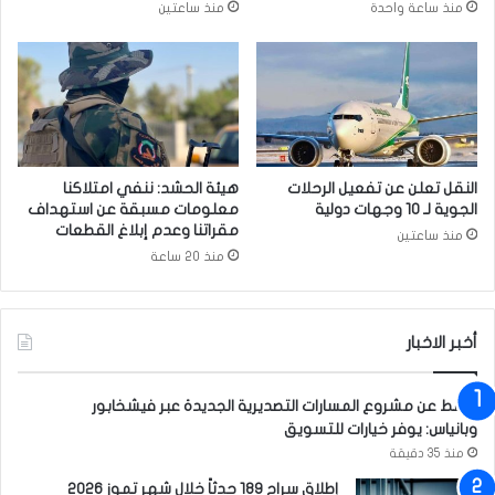
منذ ساعة واحدة
منذ ساعتين
ز
ا
ل
ت
ع
ا
و
ن
النقل تعلن عن تفعيل الرحلات
هيئة الحشد: ننفي امتلاكنا
ا
الجوية لـ 10 وجهات دولية
معلومات مسبقة عن استهداف
ل
مقراتنا وعدم إبلاغ القطعات
منذ ساعتين
ا
منذ 20 ساعة
ق
ت
ص
ا
أخبر الاخبار
د
ي
النفط عن مشروع المسارات التصديرية الجديدة عبر فيشخابور
ب
وبانياس: يوفر خيارات للتسويق
ي
منذ 35 دقيقة
ن
ا
إطلاق سراح 189 حدثاً خلال شهر تموز 2026