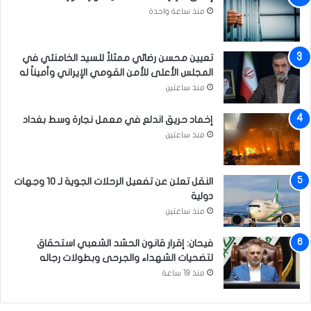
ل
منذ ساعة واحدة
ع
ر
ا
تعيين محسن رضائي ممثلاً للسيد الخامنئي في
ق
المجلس الأعلى للأمن القومي الإيراني وأميناً له
و
منذ ساعتين
ا
ل
إخماد حريق اندلع في معمل نجارة وسط بغداد
م
منذ ساعتين
غ
ر
ب
النقل تعلن عن تفعيل الرحلات الجوية لـ 10 وجهات
دولية
منذ ساعتين
فيحان: إقرار قانون الحشد الشعبي استحقاق
لتضحيات الشهداء والجرحى وبطولات رجاله
منذ 19 ساعة