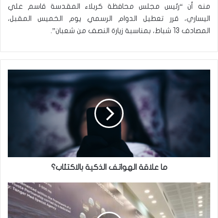
منه أن “رئيس مجلس محافظة كربلاء المقدسة قاسم علي
اليساري، قرر تعطيل الدوام الرسمي يوم الخميس المقبل،
المصادف 13 شباط، بمناسبة زيارة النصف من شعبان”.
م
ا
ع
ل
ا
ق
ة
ا
ل
ه
ما علاقة الهواتف الذكية بالاكتئاب؟
و
ا
و
ت
ز
ف
ي
ا