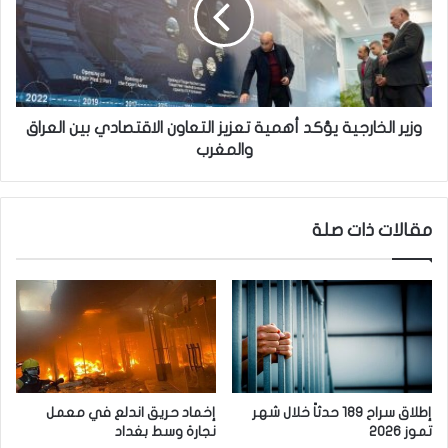
ر
ل
ا
ذ
ل
ك
خ
ي
ا
ة
ر
ب
ج
وزير الخارجية يؤكد أهمية تعزيز التعاون الاقتصادي بين العراق
ا
ي
والمغرب
ل
ة
ا
ي
ك
ؤ
مقالات ذات صلة
ت
ك
ئ
د
ا
أ
ب
ه
؟
م
ي
ة
ت
ع
إطلاق سراح 189 حدثاً خلال شهر
إخماد حريق اندلع في معمل
ز
تموز 2026
نجارة وسط بغداد
ي