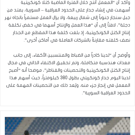
وأكد أن “المعمل أنتج خلال الفترة الماضية كتلًا كونكريتية
أسهمت في إنشاء جدار على الحدود العراقية – السورية، يمتد من
جبل سنجار جنوباً إلى شمال ربيعة، ولا يزال العمل مستمراً باتجاه نهر
دجلة”، لافتاً إلى أن “هذا العمل والإنتاج أسهما في خفض تكلفة
إنتاج الكتل الكونكريتية، إذ بلغت كلفة هذا المقطع من الجدار
نصف كلفته مقارنةً بالشركات العاملة في أماكن أخرى”.
وأوضح أن “لدينا كادراً من الضباط والمنتسبين الأكفاء، إلى جانب
معدات هندسية متكاملة، وتم تحقيق الاكتفاء الذاتي في مجال
إنتاج الكتل الكونكريتية والتحصينات والقناطر”، موضحا أنه “أصبح
لدينا اليوم جدار كونكريتي بطول 380 كيلومتراً، حيث أسهم هذا
المعمل في إنجاز جزء منه، ويُعد ذلك من التحصينات المهمة على
الحدود العراقية السورية”.
ا
ل
م