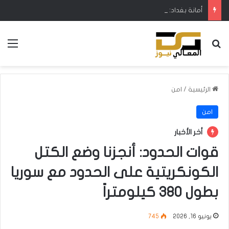
أمانة بغداد: إطلاق مشروع متكامل لتطوير إدارة النفايات بالتعاون مع البنك الدولي
بحث عن
الق
الرئيسية
/
امن
امن
أخر الأخبار
قوات الحدود: أنجزنا وضع الكتل
الكونكريتية على الحدود مع سوريا
بطول 380 كيلومتراً
يونيو 16, 2026
745