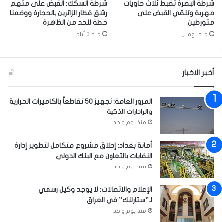
ع
شرطة البصرة تضبط ثلاث حاويات
شرطة السكك: القبض على متهم
ي
م
مهربة وتلقي القبض على
رشق قطار الزائرين بالحجارة ووضعنا
ج
ا
متورطين
خطة للحد من الظاهرة
ل
منذ يومين
منذ 3 أيام
ت
ش
ر
أخبر الاخبار
ي
ع
ي
المرور العامة: تجهيز 50 تقاطعاً بالكاميرات الحرارية
ل
والرادارات الذكية
م
منذ يوم واحد
ل
ف
أمانة بغداد: إطلاق مشروع متكامل لتطوير إدارة
ا
النفايات بالتعاون مع البنك الدولي
ل
م
منذ يوم واحد
ي
ا
الإعلام والاتصالات: لا يوجد وكيل رسمي
ه
لـ”ستارلنك” في العراق
منذ يوم واحد