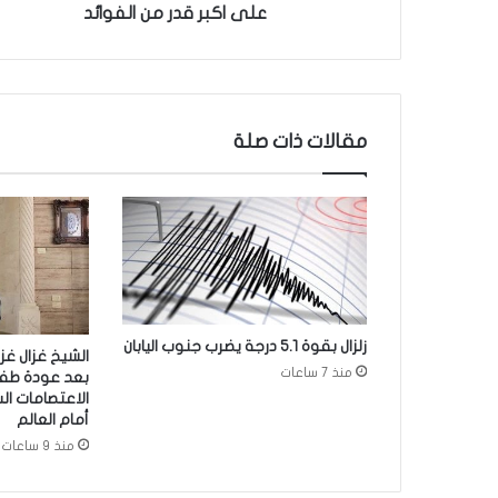
ه
على اكبر قدر من الفوائد
ة
ف
ي
ا
ل
مقالات ذات صلة
و
ق
ت
ا
ل
م
ن
ا
س
زلزال بقوة 5.1 درجة يضرب جنوب اليابان
الشيخ غزال غزا
ب
منذ 7 ساعات
بعد عودة طف
و
الاعتصامات ال
ا
أمام العالم
ح
منذ 9 ساعات
ص
ل