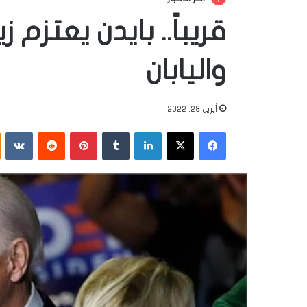
قريباً.. بايدن يعتزم ز
واليابان
أبريل 28, 2022
فيسبوك
‫X
لينكدإن
‏Tumblr
بينتيريست
‏Reddit
‏VKontakte