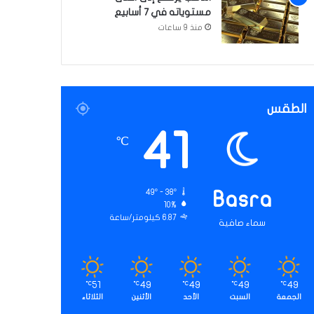
مستوياته في 7 أسابيع
منذ 9 ساعات
الطقس
41
℃
49º - 38º
Basra
10%
6.87 كيلومتر/ساعة
سماء صافية
51
49
49
49
49
℃
℃
℃
℃
℃
الجمعة
السبت
الأحد
الأثنين
الثلاثاء