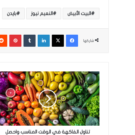
البيت الأبيض
النعيم نيوز
بايدن
فيسبوك
‫X
لينكدإن
‏Tumblr
بينتيريست
شاركها
ت
ن
ا
و
ل
ا
ل
ف
ا
ك
تناول الفاكهة في الوقت المناسب واحصل