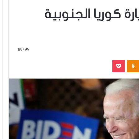
يارة كوريا الجنوبية
287
‫Pocket
Odnoklassniki