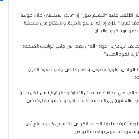
ن اطلعت عليه “النعيم نيوز”. إن “بايدن سيلتقي خلال جولته
 بزعيمي البلدين بهدف تعزيز “التزام إدارته الراسخ بالحرية. والانفتاح في منطقة
ورية كوريا واليابان”.
الف الرباعي. “كواد” الذي يضم الى جانب الولايات المتحدة
تزايد نفوذ الصين.”
ط الهادئ أولوية قصوى. وتعتبرها الى جانب صعود الصين
ة.”
العالم، في مجالات عدة مثل التجارة وحقوق الإنسان. لكن بايدن
ادي. والعشرين بين الأنظمة الاستبدادية والديموقراطيات في
ظورة أشرف عليها. الزعيم الكوري الشمالي كيم جونغ أون
 ومتعهدا بتسريع برنامجه النووي.