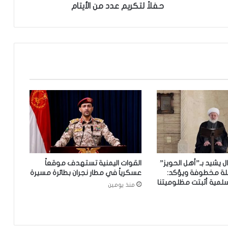
س
حفلاً لتكريم عدد من الأيتام
س
ة
ح
ج
ة
ا
ل
ل
ه
ل
ر
ع
ا
ي
ل يشيد بـ”أهل الحويز”
القوات اليمنية تستهدف موقعاً
ة
لة مخطوفة ويؤكد:
عسكرياً في مطار نجران بطائرة مسيرة
ا
سلمية أثبتت مظلوميتنا
منذ يومين
ل
أ
ي
ت