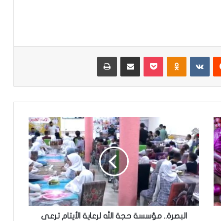
‏Reddit
‏VKontakte
Odnoklassniki
‫Pocket
مشاركة عبر البريد
طباعة
ا
ل
ب
ص
ر
ة
.
.
م
ؤ
البصرة.. مؤسسة حجة الله لرعاية الأيتام ترعى