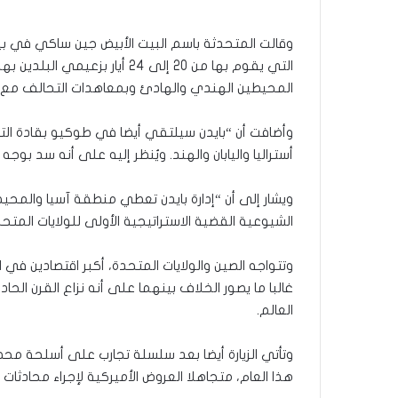
وقالت المتحدثة باسم البيت الأبيض جين ساكي في بيا
التي يقوم بها من 20 إلى 24 أيار
المحيطين الهندي والهادئ وبمعاهدات التحالف مع جمه
وأضافت أن “بايدن سيلتقي أيضا في طوكيو بقادة التح
أستراليا واليابان والهند. ويُنظر إليه على أنه سد بوجه 
ويشار إلى أن “إدارة بايدن تعطي منطقة آسيا والمحي
الشيوعية القضية الاستراتيجية الأولى للولايات المتحد
وتتواجه الصين والولايات المتحدة، أكبر اقتصادين في 
غالبا ما يصور الخلاف بينهما على أنه نزاع القرن الح
العالم.
وتأتي الزيارة أيضا بعد سلسلة تجارب على أسلحة مح
هذا العام، متجاهلا العروض الأميركية لإجراء محادثات