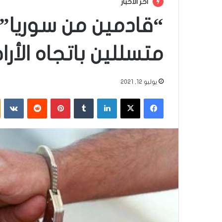
أخر الأخبار
“قادمين من سوريا”..
متسللين باتجاه الأر
يوليو 12, 2021
فيسبوك
‫X
لينكدإن
‏Tumblr
بينتيريست
‏Reddit
‏VKontakte