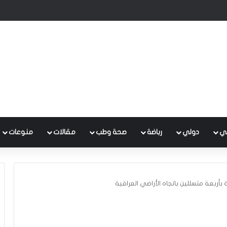
ل تموز
ي
دولي
رباضة
صحة وطب
مقالات
منوعات
بأربعة متسللين باتجاه الأراضي العراقية