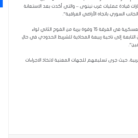
رات قيادة عمليات غرب نينوى – والتي أكدت بعد الاستعانة
انب السوري باتجاه الأراضي العراقية”.
وتابعت “وعلى إثرها قامت مفارز شعبة الاستخبارات العسكرية في الفرقة ١٥ وقوة برية من الفوج الثاني لواء
ان التابعة إلى ناحية ربيعة المحاذية للشريط الحدودي في حال
ين”.
ربية، حيث جرى تسليمهم للجهات المعنية لاتخاذ الاجراءات