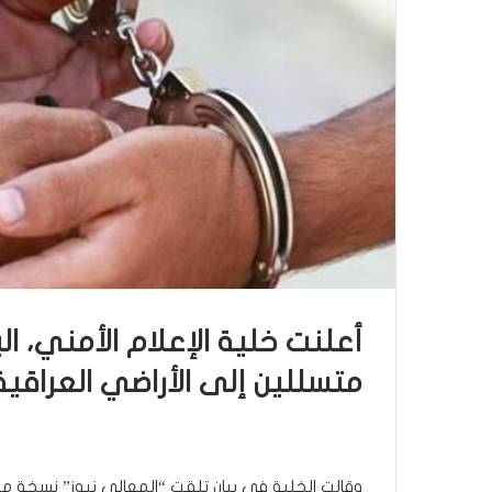
متسللين إلى الأراضي العراقية
وقالت الخلية في بيان تلقت “المعالي نيوز” نسخة م