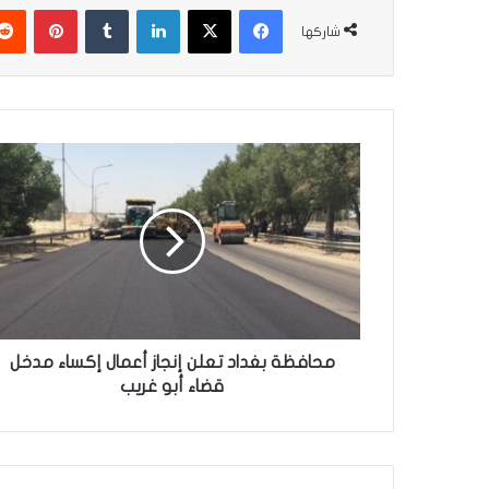
فيسبوك
‫X
لينكدإن
‏Tumblr
بينتيريست
شاركها
م
ح
ا
ف
ظ
ة
ب
غ
د
ا
محافظة بغداد تعلن إنجاز أعمال إكساء مدخل
د
قضاء أبو غريب
ت
ع
ل
ن