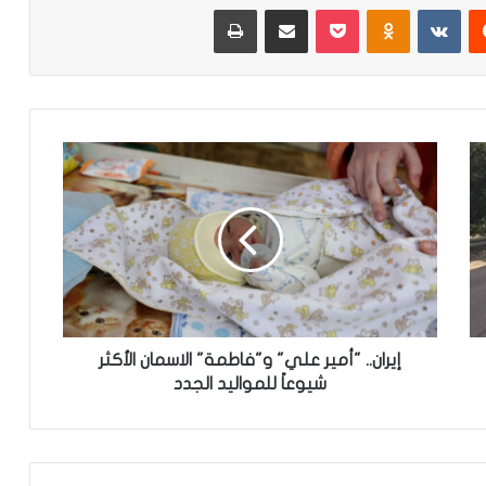
‏Reddit
‏VKontakte
Odnoklassniki
‫Pocket
مشاركة عبر البريد
طباعة
إ
ي
ر
ا
ن
.
.
"
أ
م
إيران.. "أمير علي" و"فاطمة" الاسمان الأكثر
ي
شيوعاً للمواليد الجدد
ر
ع
ل
ي