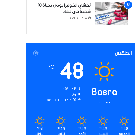
تفشي الكوليرا يودي بحياة 13
شخصاً في تشاد
منذ 3 ساعات
الطقس
48
℃
48º - 41º
Basra
6%
4.96 كيلومتر/ساعة
سماء صافية
51
49
49
49
48
℃
℃
℃
℃
℃
الجمعة
السبت
الأحد
الأثنين
الثلاثاء