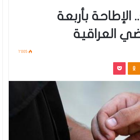
 الإطاحة بأربعة
اضي العراقية
1٬005
‫Pocket
Odnoklassniki