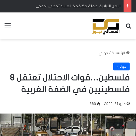
الأمن النيابية: حملة مكافحة الفساد تحظى بدعم البرلمان ورئيس الوزراء
بحث عن
الق
الرئيسية
/
دولي
دولي
فلسطين…قوات الاحتلال تعتقل 8
فلسطينيين في الضفة الغربية
مايو 31, 2022
383