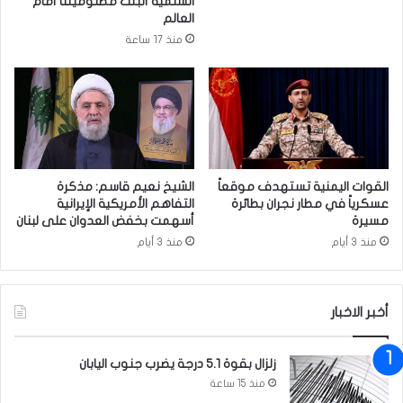
السلمية أثبتت مظلوميتنا أمام
ت
ا
العالم
ه
ب
منذ 17 ساعة
ا
ب
ل
ش
م
أ
ن
ن
ع
ق
ق
ا
د
ن
ة
و
القوات اليمنية تستهدف موقعاً
الشيخ نعيم قاسم: مذكرة
ا
عسكرياً في مطار نجران بطائرة
التفاهم الأمريكية الإيرانية
ن
مسيرة
أسهمت بخفض العدوان على لبنان
ل
ا
ي
ل
منذ 3 أيام
منذ 3 أيام
و
أ
م
م
ن
أخبر الاخبار
ا
ل
غ
زلزال بقوة 5.1 درجة يضرب جنوب اليابان
ذ
منذ 15 ساعة
ا