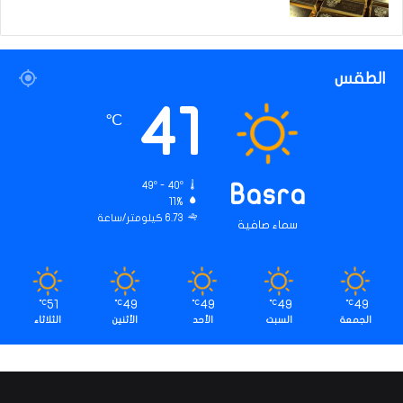
الطقس
41
℃
49º - 40º
Basra
11%
6.73 كيلومتر/ساعة
سماء صافية
51
49
49
49
49
℃
℃
℃
℃
℃
الجمعة
السبت
الأحد
الأثنين
الثلاثاء