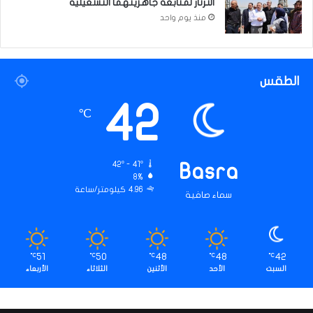
الثرثار لمتابعة جاهزيتهما التشغيلية
منذ يوم واحد
الطقس
42
℃
42º - 41º
Basra
8%
4.96 كيلومتر/ساعة
سماء صافية
51
50
48
48
42
℃
℃
℃
℃
℃
السبت
الأحد
الأثنين
الثلاثاء
الأربعاء