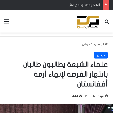
أمانة بغداد: إطلاق مشروع متكامل لتطوير إدارة النفايات بالتعاون مع البنك الدولي
بحث عن
الق
الرئيسية
/
دولي
دولي
علماء الشيعة يطالبون طالبان
بانتهاز الفرصة لإنهاء أزمة
أفغانستان
سبتمبر 5, 2021
444