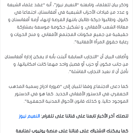
وذكر بيان للعلماء، وتابعته “النعيم نيوز”، أنه “عقد علماء الشيعة
و عدد من قيادات الأحزاب الشيعية في أفغانستان، اجتماعا في
كابول، وطالبوا حركة طالبان بانتهاز الفرصة لإنهاء أزمة أفغانستان و
معاناة الشعب الأفغاني. و تشكيل حكومة موسعة بمشاركة
حقيقية من جميع مكونات المجتمع الأفغاني. و منح الحريات و
رعاية حقوق المرأة الأفغانية”.
وأضاف البيان أن “التجارب السابقة أثبتت بأنه لا يمكن إدارة أفغانستان
من جانب مكون أو حزب أو فصيل واحد مهما كانت امكانياتها، و
نأمل أن لا نعيد التجارب الفاشلة”.
كما دعى الاجتماع وفقا للبيان إلى “ضرورة ادراج رسمية المذهب
الجعفري في الدستور الأفغاني الجديد. كما هو في الدستور
الموجود حاليا، و كذلك قانون الأحوال المدنية الجعفرية”.
لتصلك آخر الأخبار تابعنا على قناتنا على تلغرام
:
النعيم نيوز
كما يمكنك الاشتراك على قناتنا على منصة يوتيوب لمتابعة