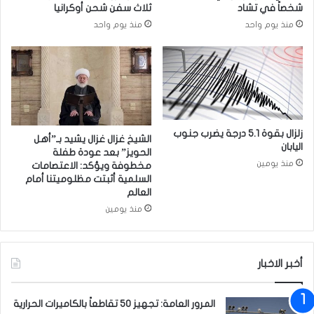
د
شخصاً في تشاد
ثلاث سفن شحن أوكرانيا
ط
ح
منذ يوم واحد
منذ يوم واحد
ل
ا
ق
ل
ح
ا
م
.
ل
.
ت
.
ه
.
ا
و
زلزال بقوة 5.1 درجة يضرب جنوب
الشيخ غزال غزال يشيد بـ”أهل
ل
اليابان
ا
الحويز” بعد عودة طفلة
ا
ل
منذ يومين
مخطوفة ويؤكد: الاعتصامات
ن
س
السلمية أثبتت مظلوميتنا أمام
ت
العالم
ب
خ
ب
منذ يومين
ا
؟
ب
ي
أخبر الاخبار
ة
ر
س
المرور العامة: تجهيز 50 تقاطعاً بالكاميرات الحرارية
م