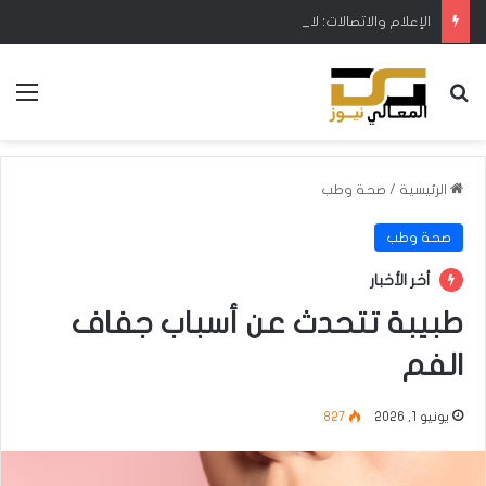
الإعلام والاتصالات: لا يوجد وكيل رسمي لـ”ستارلنك” في العراق
بحث عن
الق
الرئيسية
/
صحة وطب
صحة وطب
أخر الأخبار
طبيبة تتحدث عن أسباب جفاف
الفم
يونيو 1, 2026
827