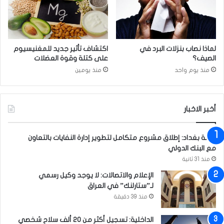
ا
ر
ء
ي
و
ن
ا
ع
ل
ا
لماذا نصاب بنزلات البرد في
اكتشاف تأثير جديد للمغنيسيوم
س
م
الصيف؟
على كتلة وقوة العضلات
ل
ي
منذ يوم واحد
منذ يومين
ط
ن
ة
ف
ا
ي
ل
ا
أخبر الاخبار
ر
ل
ا
ن
أمانة بغداد: إطلاق مشروع متكامل لتطوير إدارة النفايات بالتعاون
ب
ق
مع البنك الدولي
ع
ل
ة
منذ 31 ثانية
الإعلام والاتصالات: لا يوجد وكيل رسمي
لـ”ستارلنك” في العراق
منذ 39 دقيقة
الداخلية: تسجيل أكثر من 20 ألف سلاح شخصي