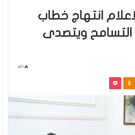
اعلام انتهاج خطاب
التسامح ويتصدى
401
‫Pocket
Odnoklassniki