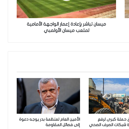
ب
ا
ش
ر
ميسان تباشر بإعادة إعمار الواجهة الأمامية
ب
لملعب ميسان الأولمبي
إ
ع
ا
د
ة
إ
ع
م
ا
ر
ا
ل
و
ا
ق حملة كبرى لرفع
الأمين العام لمنظمة بدر يوجه دعوة
ج
نة شبكات الصرف الصحي
إلى فصائل المقاومة
ه