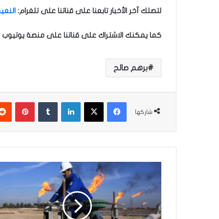
لتصلك آخر الأخبار تابعنا على قناتنا على تلغرام
:
النعيم
كما يمكنك الاشتراك على قناتنا على منصة يوتيوب ل
برهم صالح
فيسبوك
‫X
لينكدإن
‏Tumblr
بينتيريست
شاركها
"
خ
ل
ا
ل
ا