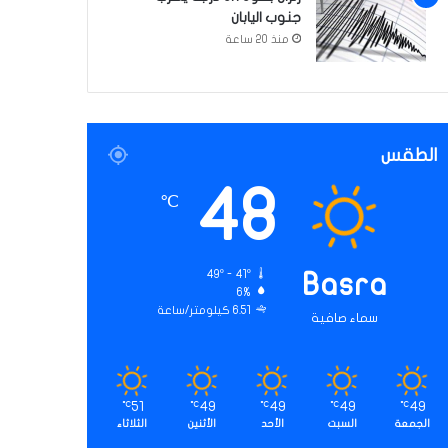
جنوب اليابان
منذ 20 ساعة
الطقس
48
℃
49º - 41º
Basra
6%
6.51 كيلومتر/ساعة
سماء صافية
51
49
49
49
49
℃
℃
℃
℃
℃
الجمعة
السبت
الأحد
الأثنين
الثلاثاء