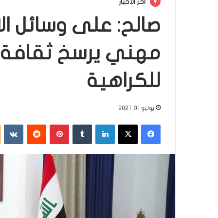
أخر الأخبار
صالح: على وسائل ال
مهني يرسخ ثقافة 
للكراهية
يوليو 31, 2021
فيسبوك
‫X
لينكدإن
‏Tumblr
بينتيريست
‏Reddit
‏VKontakte