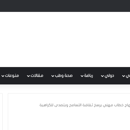
برى لرفع النفايات وصيانة شبكات الصرف الصحي
ي
دولي
رباضة
صحة وطب
مقالات
منوعات
نتهاج خطاب مهني يرسخ ثقافة التسامح ويتصدى للكراهية