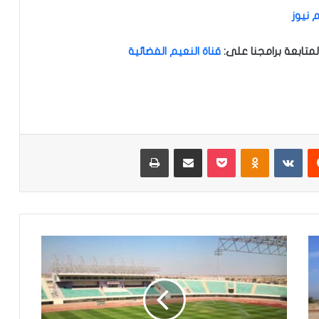
 نيوز
متابعة برامجنا على
:
قناة النعيم الفضائية
‏Reddit
‏VKontakte
Odnoklassniki
‫Pocket
مشاركة عبر البريد
طباعة
م
ي
س
ا
ن
ت