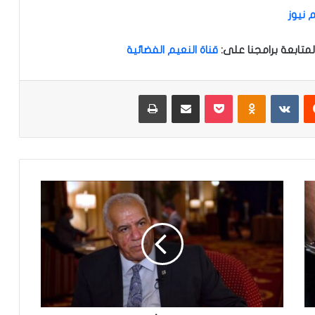
 نيوز
متابعة برامجنا على
:
قناة النعيم الفضائية
‏Reddit
‏VKontakte
Odnoklassniki
‫Pocket
مشاركة عبر البريد
طباعة
م
س
ت
ش
ا
ر
ا
ل
ك