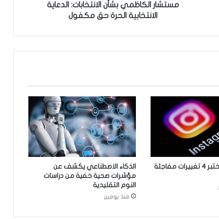
ا
مستشار الكاظمي بشأن الانتخابات: الدعاية
ظ
الانتخابية الحرة حق مكفول
م
ي
ب
ش
أ
ن
ا
ل
ا
ن
ت
خ
ا
ب
“إنستغرام” يختبر 4 تغييرات مفاجئة
الذكاء الاصطناعي يكشف عن
ا
مؤشرات صحية خفية من دراسات
ت
النوم التقليدية
:
منذ يومين
ا
ل