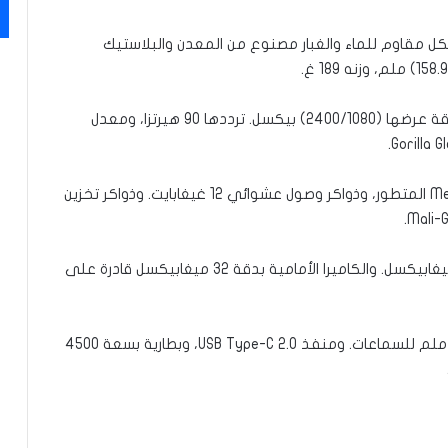
اتف شركة OnePlus المسمى Nord 2 5G بهيكل مقاوم للماء والغبار مصنوع من المعدن والبلاستيك
أما شاشته فأتت Fluid AMOLED بمقاس 6.43 بوصة، دقة عرضها (2400/1080) بيكسل. ترددها 90 هيرتزا، ومعدل
وحصل الجهاز على معالج MediaTek Dimensity 1200 5G المتطور، وذواكر وصول عشوائي 12 غيغابايت. وذواكر تخزين
أما الكاميرا الأساسية فيه فأتت أيضا بدقة (50+8+2) ميغابيكسل. والكاميرا الأمامية بدقة 32 ميغابيكسل قادرة على
وجهزته OnePlus بمنفذين لشرائح الاتصال، ومنفذ 3.5 ملم للسماعات. ومنفذ USB Type-C 2.0، وبطارية بسعة 4500