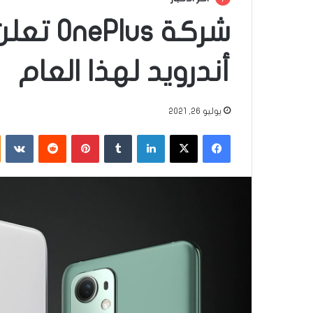
شركة us
أندرويد لهذا العام
يوليو 26, 2021
فيسبوك
‫X
لينكدإن
‏Tumblr
بينتيريست
‏Reddit
‏VKontakte