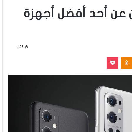
OnePl تعلن عن أحد أفضل أجهزة
406
‫Pocket
Odnoklassniki