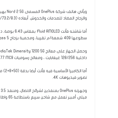
ويأتي ه
والزجاج المضاد للصدمات والخدوش. أبعاده (158.9/73.2/8.3) ملم، وزنه 189 غ.
سطوعها 409 شمعة/م تقريبا، ومحمية بزجاج Gorilla Glass 5.
داخلية 128/256 غيغابايت ، ومعالج رسوميات Mali-G77 MC9.
تصوير فيديوهات 4K.
ميلي أمبير تعمل مع شاحن سريع باستطاعة 65 واطا.