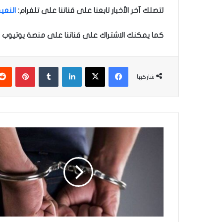
لتصلك آخر الأخبار تابعنا على قناتنا على تلغرام
:
النعيم
كما يمكنك الاشتراك على قناتنا على منصة يوتيوب ل
فيسبوك
‫X
لينكدإن
‏Tumblr
بينتيريست
شاركها
ا
ل
إ
ع
ل
ا
م
ا
ل