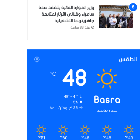
وزير الموارد المائية يتفقد سدة
سامراء وقناتي الثرثار لمتابعة
جاهزيتهما التشغيلية
منذ 23 ساعة
الطقس
48
℃
49º - 41º
Basra
5%
3.8 كيلومتر/ساعة
سماء صافية
51
50
48
48
49
℃
℃
℃
℃
℃