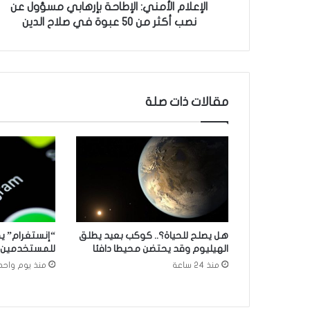
أ
الإعلام الأمني: الإطاحة بإرهابي مسؤول عن
م
نصب أكثر من 50 عبوة في صلاح الدين
ن
ي
:
ا
ل
مقالات ذات صلة
إ
ط
ا
ح
ة
ب
إ
ر
ه
هل يصلح للحياة؟.. كوكب بعيد يطلق
ا
الهيليوم وقد يحتضن محيطا دافئا
للمستخدمين
ب
منذ 24 ساعة
منذ يوم واحد
ي
م
س