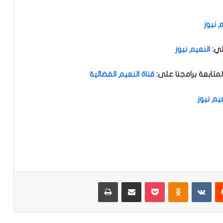
 نيوز
لي
:
النعيم نيوز
متابعة برامجنا على
:
قناة النعيم الفضائية
عيم نيوز
‏Reddit
‏VKontakte
Odnoklassniki
‫Pocket
مشاركة عبر البريد
طباعة