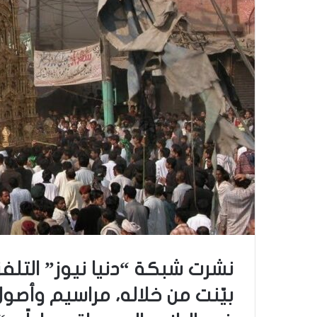
نشرت شبكة “دنيا نيوز” التلفزيو
بيّنت من خلاله، مراسيم وأصول