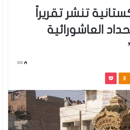
تانية تنشر تقريراً
داد العاشورائية
332
‫Pocket
Odnoklassniki