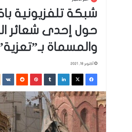
شبكة تلفزيونية باكس
حول إحدى شعائر الح
والمسماة بـ”تعزية”
أكتوبر 18, 2021
فيسبوك
‫X
لينكدإن
‏Tumblr
بينتيريست
‏Reddit
‏VKontakte