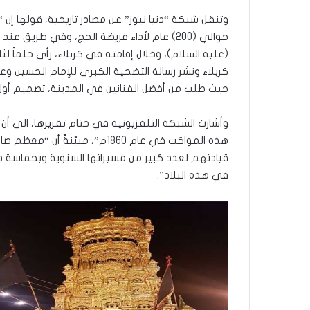
وتنقل شبكة “دنيا نيوز” عن مصادر تاريخية، قولها إن 
حوالي (200) عام لأداء فريضة الحج، وفي طريق
(عليه السلام)، وخلال إقامته في كربلاء، رأى حلماً لث
كربلاء ونشر رسالة التضحية الكبرى للإمام الحسين وع
حيث طلب من أفضل الفنانين في المدينة، تصميم أول
وأشارت الشبكة التلفزيونية في ختام تقريرها، الى أ
هذه المواكب في عام 1860م”، مب
قيادتهم لعدد كبير من مسيراتها السنوية وبحماسة ديني
في هذه البلاد”.