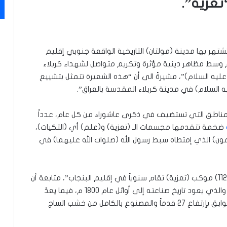
تعزية”.
شتهر بها مدينة (مولتان) التاريخية الواقعة جنوبي إقليم
 وسط مظاهر دينية مؤثرة وتكريم متواصل لشهداء كربلاء
عليه السلام)”، مشيرةً الى أن “هذه الشعيرة تتمثل بتشييع
السلام) في مدينة كربلاء المقدسة بالعراق”.
لمناطق التي تستضيف في ذكرى عاشوراء من كل عام، عدداً
ضخمة تتقدمها مجسمات الـ (تعزية) و(علم) أي (التكيات)،
يمون) الذي إمتطاه سبط رسول الله (صلوات الله عليهما) في
وأضافت الشبكة التلفزيونية الباكستانية، أن “حوالي (112) موكب (تعزية) تقام سنوياً في إقليم البنجاب”، متابعة أن
“من أشهر هذه المواكب، هو موكب (شاغريد تعزية) والذي يعود تاريخ صناعته إلى أوائل عام 1800 م، فيما يعدّ
أكبرها هو موكب (تعزية أستاد) المكوّن من سبعة طوابق بإرتفاع 27 قدماً والمصنوع بالكامل من خشب الساج