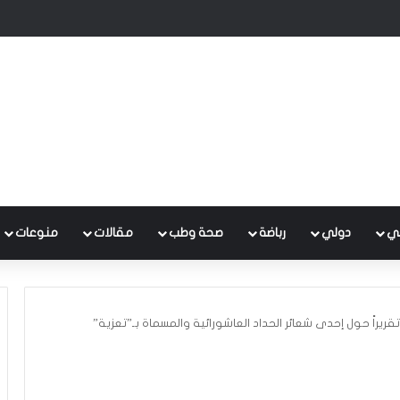
 متكامل لتطوير إدارة النفايات بالتعاون مع البنك الدولي
ي
دولي
رباضة
صحة وطب
مقالات
منوعات
قريراً حول إحدى شعائر الحداد العاشورائية والمسماة بـ”تعزية”