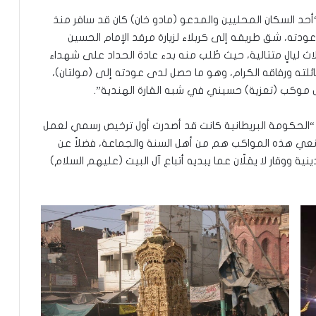
“أحد السكان المحليين والمدعو (مادو خان) كان قد سافر منذ
 عند عودته، شق طريقه إلى كربلاء لزيارة مرقد الإمام الحسين
لاث ليالٍ متتالية، حيث طُلب منه بدء عادة الحداد على شهداء
ائلته ورفاقه الكرام، وهو ما حصل لدى عودته إلى (مولتان)،
 موكب (تعزية) حسيني في شبه القارة الهندية”.
ن “الحكومة البريطانية كانت قد أصدرت أول ترخيص رسمي لعمل
يّنةً أن “معظم صانعي هذه المواكب هم من أهل السنة والجماعة، فضلاً عن
ة ووقار لا يقلّان عما يبديه أتباع آل البيت (عليهم السلام)