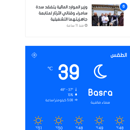
وزير الموارد المائية يتفقد سدة
سامراء وقناتي الثرثار لمتابعة
جاهزيتهما التشغيلية
منذ 11 ساعة
الطقس
39
℃
48º - 37º
Basra
10%
5.08 كيلومتر/ساعة
سماء صافية
51
50
48
49
48
℃
℃
℃
℃
℃