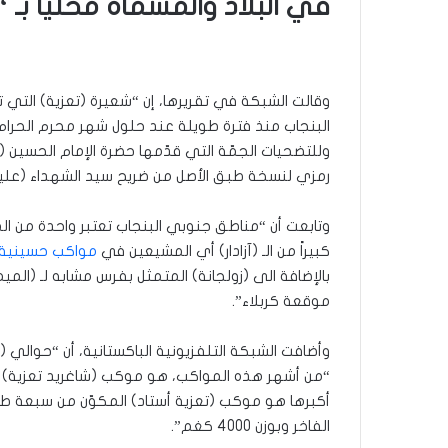
في البلاد والمسماة محلياً بـ “
وقالت الشبكة في تقريرها، إن “شعيرة (تعزية) التي ت
البنجاب منذ فترة طويلة عند حلول شهر محرم الحرام
وللتضحيات الجمّة التي قدّمها حضرة الإمام الحسين (
رمزي لنسخة طبق الأصل من ضريح سيد الشهداء (عليه 
وتابعت أن “مناطق جنوبي البنجاب تعتبر واحدة من ا
كبيراً من الـ (آزادار) أي المشيعين في
مواكب حسينية
بالإضافة الى (زولجانة) المتمثل بفرس مشابه لـ (الم
موقعة كربلاء”.
الفاخر وبوزن 4000 كغم”.