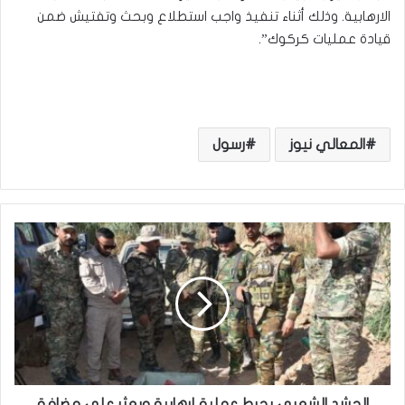
الارهابية. وذلك أثناء تنفيذ واجب استطلاع وبحث وتفتيش ضمن
قيادة عمليات كركوك”.
المعالي نيوز
رسول
ا
ل
ح
ش
د
ا
ل
ش
ع
ب
الحشد الشعبي يحبط عملية إرهابية ويعثر على مضافة