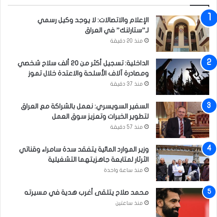
و
ر
الإعلام والاتصالات: لا يوجد وكيل رسمي
)
لـ”ستارلنك” في العراق
منذ 20 دقيقة
الداخلية: تسجيل أكثر من 20 ألف سلاح شخصي
ومصادرة آلاف الأسلحة والاعتدة خلال تموز
منذ 37 دقيقة
السفير السويسري: نعمل بالشراكة مع العراق
لتطوير الخبرات وتعزيز سوق العمل
منذ 57 دقيقة
وزير الموارد المائية يتفقد سدة سامراء وقناتي
الثرثار لمتابعة جاهزيتهما التشغيلية
منذ ساعة واحدة
محمد صلاح يتلقى أغرب هدية في مسيرته
منذ ساعتين