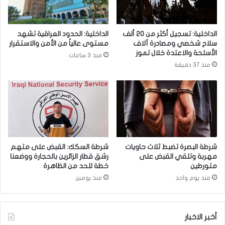
ر
م
ع
ن
ل
ا
الداخلية: تسجيل أكثر من 20 ألف
الداخلية: الحدود العراقية تشهد
ى
ل
سلاح شخصي ومصادرة آلاف
مستوى عالياً من الأمن والاستقرار
م
ك
الأسلحة والاعتدة خلال تموز
منذ 3 ساعات
ض
ه
منذ 37 دقيقة
ا
ر
ف
ب
ة
ا
ج
ء
ن
ك
و
ل
ب
ش
س
ي
شرطة البصرة تضبط ثلاث حاويات
شرطة السكك: القبض على متهم
ا
ء
مهربة وتلقي القبض على
رشق قطار الزائرين بالحجارة ووضعنا
م
ح
متورطين
خطة للحد من الظاهرة
ر
ي
منذ يوم واحد
منذ يومين
ا
ء
(
أخبر الاخبار
ص