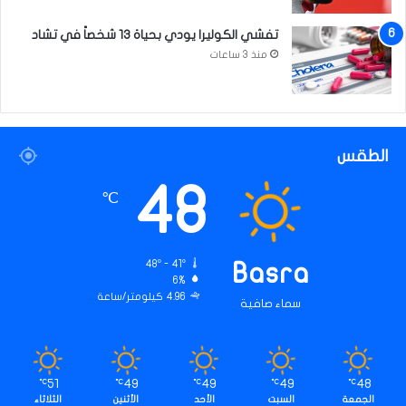
تفشي الكوليرا يودي بحياة 13 شخصاً في تشاد
منذ 3 ساعات
الطقس
48
℃
48º - 41º
Basra
6%
4.96 كيلومتر/ساعة
سماء صافية
51
49
49
49
48
℃
℃
℃
℃
℃
الجمعة
السبت
الأحد
الأثنين
الثلاثاء