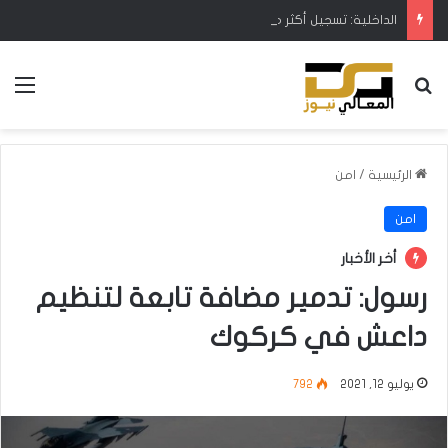
الداخلية: تسجيل أكثر من 20 ألف سلاح شخصي ومصادرة آلاف الأسلحة والاعتدة خلال تموز
بحث عن
الق
الرئيسية
/
امن
امن
أخر الأخبار
رسول: تدمير مضافة تابعة لتنظيم
داعش في كركوك
يوليو 12, 2021
792