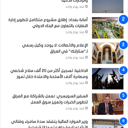
والرادارات الذكية
و
’
منذ يوم واحد
ا
د
ل
ا
ق
أمانة بغداد: إطلاق مشروع متكامل لتطوير إدارة
ع
ض
النفايات بالتعاون مع البنك الدولي
ش
ا
’
منذ يوم واحد
ئ
ي
الإعلام والاتصالات: لا يوجد وكيل رسمي
ة
لـ”ستارلنك” في العراق
منذ يوم واحد
الداخلية: تسجيل أكثر من 20 ألف سلاح شخصي
ومصادرة آلاف الأسلحة والاعتدة خلال تموز
منذ يوم واحد
السفير السويسري: نعمل بالشراكة مع العراق
لتطوير الخبرات وتعزيز سوق العمل
منذ يوم واحد
وزير الموارد المائية يتفقد سدة سامراء وقناتي
الثرثار لمتابعة جاهزيتهما التشغيلية