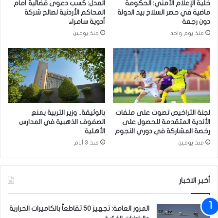
خلية الإعلام الأمني: الحكومة
العدل: كسب دعوى قضائية أمام
ق
ل
ماضية في حصر السلاح بيد الدولة
المحاكم الأردنية لصالح شركة
ر
ح
دون رجعة
أدوية سامراء
ا
ذ
منذ يوم واحد
منذ يومين
ر
ر
ا
و
ت
أ
ا
خ
ل
ذ
ه
ا
ي
ل
ئ
ح
لجنة التراخيص تصوت على ملفات
بالوثيقة.. وزير التربية يمنع
ة
ي
الأندية المتقدمة للحصول على
الصفوف الذهبية في المدارس
ا
ط
رخصة المشاركة في دوري النجوم
الأهلية
ل
ة
منذ يومين
منذ 3 أيام
ت
م
م
ن
ي
ب
ي
أخبر الاخبار
ق
ز
ا
ي
ي
المرور العامة: تجهيز 50 تقاطعاً بالكاميرات الحرارية
ة
ا