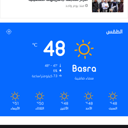
منذ يوم واحد
الطقس
48
℃
48º - 41º
Basra
6%
7.3 كيلومتر/ساعة
سماء صافية
51
50
48
48
48
℃
℃
℃
℃
℃
السبت
الأحد
الأثنين
الثلاثاء
الأربعاء