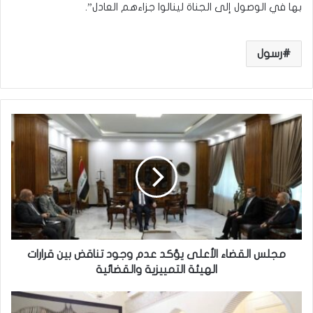
بها في الوصول إلى الجناة لينالوا جزاءهم العادل”.
رسول
م
ج
ل
س
ا
ل
ق
ض
ا
ء
مجلس القضاء الأعلى يؤكد عدم وجود تناقض بين قرارات
ا
الهيئة التمييزية والقضائية
ل
أ
ر
ع