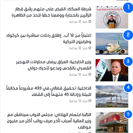
ا
ا
شرطة السكك: القبض على متهم رشق قطار
ل
س
الزائرين بالحجارة ووضعنا خطة للحد من الظاهرة
ع
ة
منذ 12 ساعة
ق
ا
و
ل
اعتباراً من 12 آب.. إطلاق رحلات مباشرة بين كركوك
د
إ
وطرابزون التركية
ا
ع
ل
منذ 12 ساعة
د
س
ا
ا
د
وزير الخارجية: العراق يرفض محاولات التهجير
ب
ي
القسري بالقدس ويدعو لتحرك دولي
ق
ة
منذ 12 ساعة
ة
الداخلية: تحقيق قضائي في 433 مشروعاً مخالفاً
للبيئة وإحالة 45 متهماً إلى القضاء
منذ 13 ساعة
النائبة ابتسام الهلالي: مجلس النواب سيناقش مع
وزير المالية أسباب تأخر صرف رواتب أكثر من مليون
موظف