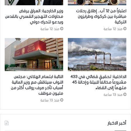
ل
ل
ض
ب
اعتباراً من 12 آب.. إطلاق رحلات
وزير الخارجية: العراق يرفض
م
.
مباشرة بين كركوك وطرابزون
محاولات التهجير القسري بالقدس
ا
.
التركية
ويدعو لتحرك دولي
ن
ا
منذ 12 ساعة
منذ 12 ساعة
ا
ن
ل
ط
ص
ل
ح
ا
ي
ق
و
ا
ي
م
أ
ت
الداخلية: تحقيق قضائي في 433
النائبة ابتسام الهلالي: مجلس
م
ح
مشروعاً مخالفاً للبيئة وإحالة 45
النواب سيناقش مع وزير المالية
ر
ا
متهماً إلى القضاء
أسباب تأخر صرف رواتب أكثر من
ب
ن
مليون موظف
منذ 13 ساعة
م
ا
منذ 13 ساعة
ر
ت
ا
ا
ج
ل
أخبر الاخبار
ع
د
ة
ر