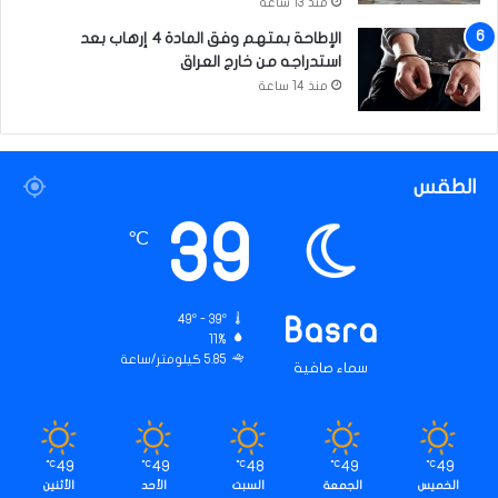
منذ 13 ساعة
الإطاحة بمتهم وفق المادة 4 إرهاب بعد
استدراجه من خارج العراق
منذ 14 ساعة
الطقس
39
℃
49º - 39º
Basra
11%
5.85 كيلومتر/ساعة
سماء صافية
49
49
48
49
49
℃
℃
℃
℃
℃
الخميس
الجمعة
السبت
الأحد
الأثنين