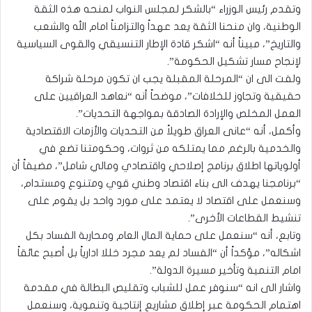
وتقدم رئيس الوزراء “بالشكر لمجلس النواب لمنحه هذه الثقة
الوطنية، وان منحنا الثقة يعد عهداً والتزامناً امام الله والشعب
والتاريخ”، مبيناً أنه “اشكر قادة الإطار التنسيقي والقوى السياسية
لإنجاح مسار تشكيل الحكومة”.
ولفت الى ان “المرحلة المقبلة يجب ان تكون مرحلة شراكة
حقيقية وتجاوز للخلافات”، موضحاً أنه “نعاهد العراقيين على
العمل المخلص والإرادة الصادقة بمواجهة التحديات”.
وأكمل، أنه “عانى العراق طويلاً من التحديات والأزمات الاقتصادية
والخدمية بالرغم مما يمتلكه من ثروات، وحكومتنا تضع في
أولوياتها اطلاق برنامج إصلاحي واقتصادي ومالي شامل”، مضيفاً أن
“برنامجنا يهدف الى بناء اقتصاد وطني قوي ومتنوع ومستدام،
وسنعمل على اقتصاد لا يعتمد على مورد واحد بل يقوم على
تنشيط القطاعات الأخرى”.
وتابع، أنه “سنعمل على حماية المال العام ومحاربة الفساد بكل
اشكاله”، مؤكداً أن “الفساد لم يعد مجرد خللا ادارياً بل أصبح عائقاً
امام التنمية وتأخير مسيرة الدولة”.
واشار الى انه “سنوفر عمل للشباب وتقليص البطالة في مقدمة
اهتمام الحكومة عبر إطلاق مشاريع إنتاجية وتنموية، وسنعمل