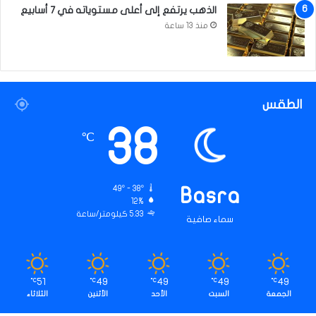
الذهب يرتفع إلى أعلى مستوياته في 7 أسابيع
ي
ة
منذ 13 ساعة
الطقس
38
℃
49º - 38º
Basra
12%
5.33 كيلومتر/ساعة
سماء صافية
51
49
49
49
49
℃
℃
℃
℃
℃
الجمعة
السبت
الأحد
الأثنين
الثلاثاء