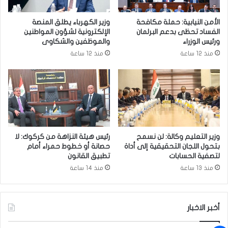
ي
ض
ا
ر
الأمن النيابية: حملة مكافحة
وزير الكهرباء يطلق المنصة
ل
و
الفساد تحظى بدعم البرلمان
الإلكترونية لشؤون المواطنين
ن
ر
ورئيس الوزراء
والموظفين والشكاوى
ج
ة
منذ 12 ساعة
منذ 12 ساعة
و
إ
م
ك
م
ا
ل
ا
ل
ك
وزير التعليم وكالة: لن نسمح
رئيس هيئة النزاهة من كركوك: لا
ا
بتحول اللجان التحقيقية إلى أداة
حصانة أو خطوط حمراء أمام
ب
لتصفية الحسابات
تطبيق القانون
ي
منذ 13 ساعة
منذ 14 ساعة
ن
ة
ا
أخبر الاخبار
ل
و