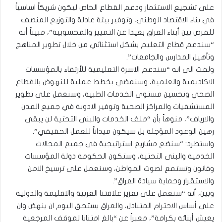
على تشجيع الاستثمار ودعم القطاع الخاص ليكون شريكاً اساسياً
في بناء الاقتصاد الوطني، وتوفير بيئة عادلة والتوزيع المنصف
للفرص بين أبناء العراق بعيدا عن التمييز والمحسوبية”، مبيناً أنه
“سندعم قطاع التعليم بشكل استثنائي من خلال تطوير المناهج
وتأهيل المدارس والجامعات”.
ولفت الى انه “سندعم الاسرة التعليمية للأرتقاء بالمؤسسات
الاكاديمية والعلمية، وسنمضي بخطط عملية للنهوض بالقطاع
الصحي وتحسين مستوى الخدمات الطبية، وسنعمل على تطوير
المستشفيات والمراكز الصحية وتوفير الادوية في جميع المدن
والارياف”، منوهاً بأن “ملف الخدمات والبنى التحتية لن يبقى
رهين الوعود المؤجلة بل سيكون ميداناً للعمل الحقيقي”.
واستطرد: “سنضع مشاريع استراتيجية في جميع المجالات
الخدمية والبنى التحتية، وستكون الحكومة دولة المؤسسات
وقانون وتستمع لصوت المواطن، وسنعمل على ترسيخ الامن
والاستقرار وحماية سيادة العراق”.
وبين، أنه “سنعمل على تعزيز علاقتنا العربية والاقليمة والدولية
على أساس الاحترام المتبادل، والعراق يستحق اليوم ان ينهض وان
يعيش أبنائه بكرامة”، معبراً عن “بالغ امتنانا لموقف المرجعية