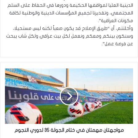
الدينية العليا لمواقفها الحكيمة ودورها في الحفاظ على السلم
المجتمعي، وتقديرنا لجميع المؤسسات الدينية والوطنية لكافة
مكونات العراقية”.
وأخلتتم، أن “طريق الإصلاح قد يكون صعباً لكنه ليس مستحيلا،
وسنكون بينكم ومعكم ونعمل لكل بيت عراقي ولكل شاب يبحث
عن فرصة عمل”.
م
و
ا
ج
ه
ت
ا
ن
م
ه
مواجهتان مهمتان في ختام الجولة 35 لدوري النجوم
م