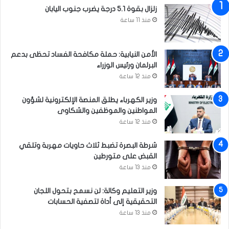
ز
زلزال بقوة 5.1 درجة يضرب جنوب اليابان
ا
منذ 11 ساعة
ر
ي
ة
الأمن النيابية: حملة مكافحة الفساد تحظى بدعم
و
البرلمان ورئيس الوزراء
ح
س
منذ 12 ساعة
م
ا
وزير الكهرباء يطلق المنصة الإلكترونية لشؤون
ل
المواطنين والموظفين والشكاوى
ح
منذ 12 ساعة
ق
ا
شرطة البصرة تضبط ثلاث حاويات مهربة وتلقي
ئ
القبض على متورطين
ب
منذ 13 ساعة
ا
ل
وزير التعليم وكالة: لن نسمح بتحول اللجان
م
التحقيقية إلى أداة لتصفية الحسابات
ت
منذ 13 ساعة
ب
ق