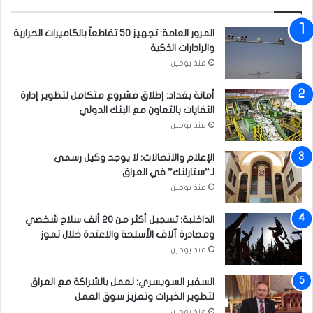
ا
ج
المرور العامة: تجهيز 50 تقاطعاً بالكاميرات الحرارية
ه
والرادارات الذكية
ة
منذ يومين
ا
ل
أمانة بغداد: إطلاق مشروع متكامل لتطوير إدارة
ت
النفايات بالتعاون مع البنك الدولي
ق
ل
منذ يومين
ب
ا
الإعلام والاتصالات: لا يوجد وكيل رسمي
ت
لـ”ستارلنك” في العراق
ا
منذ يومين
ل
م
الداخلية: تسجيل أكثر من 20 ألف سلاح شخصي
ن
ومصادرة آلاف الأسلحة والاعتدة خلال تموز
ا
منذ يومين
خ
ي
السفير السويسري: نعمل بالشراكة مع العراق
ة
لتطوير الخبرات وتعزيز سوق العمل
منذ يومين