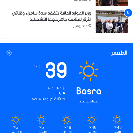
وزير الموارد المائية يتفقد سدة سامراء وقناتي
الثرثار لمتابعة جاهزيتهما التشغيلية
منذ يومين
الطقس
39
℃
48º - 37º
Basra
11%
2.49 كيلومتر/ساعة
سماء صافية
51
51
49
48
48
℃
℃
℃
℃
℃
الأحد
الأثنين
الثلاثاء
الأربعاء
الخميس