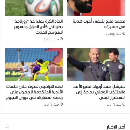
م
خ
ي
ض
ن
ر
محمد صلاح يتلقى أغرب هدية
اتحاد الكرة يعلن عن “روزنامة”
ا
ا
في مسيرته
بطولتي كأس العراق والسوبر
ء
ء
للموسم الجديد
منذ يومين
أ
خ
منذ يومين
م
ط
ق
ا
ص
ل
ر
د
ا
ف
ل
ا
ش
ع
م
ا
شنيشل: عقد أرنولد قصير الأمد
لجنة التراخيص تصوت على ملفات
ا
ل
والمنتخب الوطني بحاجة إلى
الأندية المتقدمة للحصول على
ل
أ
الاستقرار الفني
رخصة المشاركة في دوري النجوم
ي
و
منذ 3 أيام
منذ 3 أيام
ل
ل
م
أخبر الاخبار
و