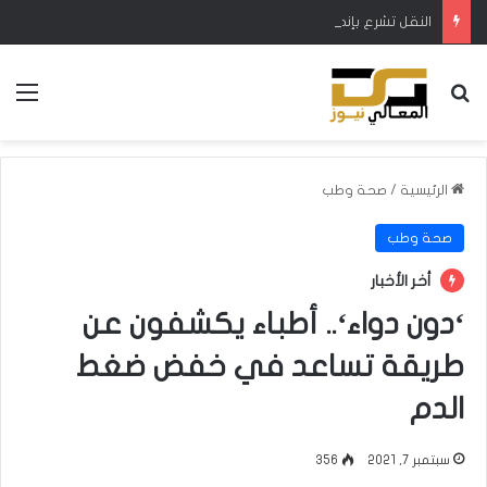
النقل تشرع بإنجاز المخططات النهائية لمشروع خط سكة “البصرة – شلامجة”
بحث عن
الق
الرئيسية
/
صحة وطب
صحة وطب
أخر الأخبار
‘دون دواء‘.. أطباء يكشفون عن
طريقة تساعد في خفض ضغط
الدم
سبتمبر 7, 2021
356