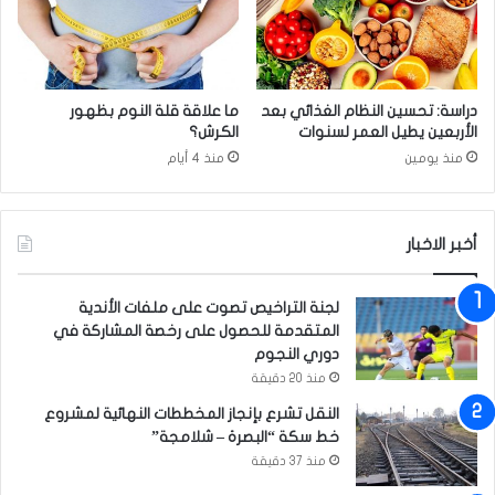
ي
ل
م
ج
ر
د
ج
ي
ع
د
دراسة: تحسين النظام الغذائي بعد
ما علاقة قلة النوم بظهور
ر
ل
الأربعين يطيل العمر لسنوات
الكرش؟
س
ـ
منذ يومين
منذ 4 أيام
ا
"
ل
ك
ي
و
و
أخبر الاخبار
ر
ق
و
ر
ن
لجنة التراخيص تصوت على ملفات الأندية
آ
ا
المتقدمة للحصول على رخصة المشاركة في
ن
"
دوري النجوم
ي
منذ 20 دقيقة
ل
خ
النقل تشرع بإنجاز المخططات النهائية لمشروع
د
خط سكة “البصرة – شلامجة”
م
منذ 37 دقيقة
ة