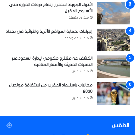
ا
الأنواء الجوية: استمرار ارتفاع درجات الحرارة حتى
ل
الأسبوع المقبل
إ
منذ 59 دقيقة
س
ل
إجراءات لحماية المواقع الأثرية والتراثية في بغداد
ا
م
منذ ساعة واحدة
و
ا
ل
الكشف عن مقترح حكومي لإدارة السدود عبر
إ
التقنيات الحديثة والأقمار الصناعية
ن
منذ ساعتين
س
ا
مطالبات باستبعاد المغرب من استضافة مونديال
ن
2030
منذ ساعتين
الطقس