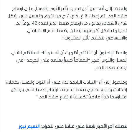
ولفتت، إلى أنه “من أجل تحديد تأثير الثوم والعسل على ارتفاع
ضغط الدم، تم إعطاء 3 غ، 5 غ، 7 غ من الثوم والعسل على شكل
شاي لأشخاص يعانون من ارتفاع ضغط الدم لمدة 42 يوماً. تم
تحليلها بشكل أكبر فيما يتعلق بضغط الدم الانقباضي
والانبساطي لتقييم تأثير المشروب”.
ولاحظ الباحثون، أن “النتائج أظهرت أن الاستهلاك المنتظم لشاي
العسل والثوم أظهر “انخفاضاً كبيراً يعتمد على الجرعة” في
ارتفاع ضغط الدم.
وخلصوا، إلى أن “البيانات الناتجة تدل على أن الثوم والعسل يحملان
إمكانات واعدة لخفض ضغط الدم ضد ارتفاع ضغط الدم. ويمكن
اعتبارهما خياراً علاجياً تكميلياً لارتفاع ضغط الدم.”
لتصلك آخر الأخبار تابعنا على قناتنا على تلغرام
:
النعيم نيوز