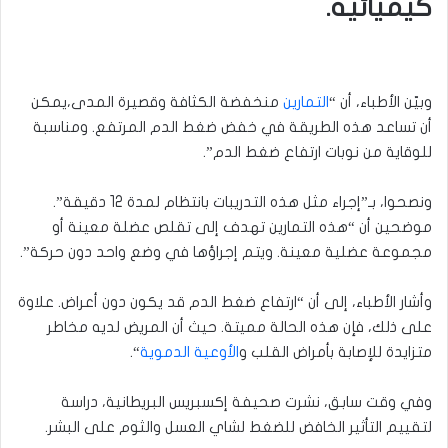
كيميائية.
وبيّن الأطباء، أن “
التمارين
منخفضة الكثافة وقصيرة المدى،يمكن
أن تساعد هذه الطريقة في خفض ضغط الدم المرتفع. ومناسبة
للوقاية من نوبات ارتفاع ضغط الدم”.
ونصحوا، بـ”إجراء مثل هذه التدريبات بانتظام لمدة 12 دقيقة”.
موضحين أن “هذه التمارين تهدف إلى تقلص عضلة معينة أو
مجموعة عضلية معينة. ويتم إجراؤها في وضع واحد دون حركة”.
وأشار الأطباء، إلى أن “ارتفاع ضغط الدم قد يكون دون أعراض. علاوة
على ذلك، فإن هذه الحالة مميتة. حيث أن المريض لديه مخاطر
متزايدة للإصابة بأمراض القلب و
الأوعية الدموية
“.
وفي وقت سابق، نشرت صحيفة إكسبريس البريطانية، دراسة
لتقييم التأثير الخافض للضغط لشاي العسل والثوم على البشر.