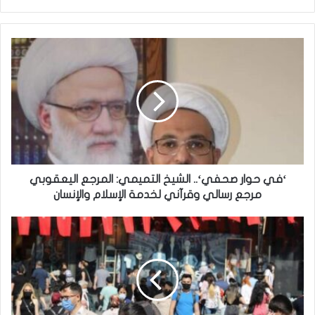
‘
ف
ي
ح
و
ا
ر
ص
ح
ف
‘في حوار صحفي‘.. الشيخ التميمي: المرجع اليعقوبي
ي
مرجع رسالي وقرآني لخدمة الإسلام والإنسان
‘
.
ت
.
ر
ا
ك
ل
ي
ش
ا
ي
ت
خ
ر