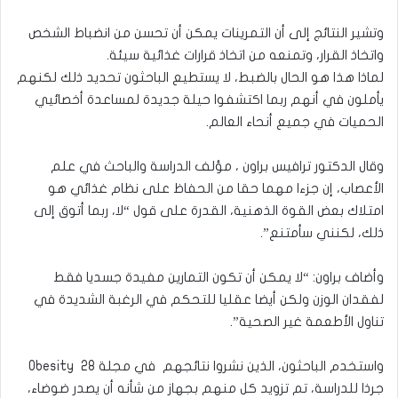
وتشير النتائج إلى أن التمرينات يمكن أن تحسن من انضباط الشخص
واتخاذ القرار، وتمنعه من اتخاذ قرارات غذائية سيئة.
لماذا هذا هو الحال بالضبط، لا يستطيع الباحثون تحديد ذلك لكنهم
يأملون في أنهم ربما اكتشفوا حيلة جديدة لمساعدة أخصائيي
الحميات في جميع أنحاء العالم.
وقال الدكتور ترافيس براون ، مؤلف الدراسة والباحث في علم
الأعصاب، إن جزءا مهما حقا من الحفاظ على نظام غذائي هو
امتلاك بعض القوة الذهنية، القدرة على قول “لا، ربما أتوق إلى
ذلك، لكنني سأمتنع”.
وأضاف براون: “لا يمكن أن تكون التمارين مفيدة جسديا فقط
لفقدان الوزن ولكن أيضا عقليا للتحكم في الرغبة الشديدة في
تناول الأطعمة غير الصحية”.
واستخدم الباحثون، الذين نشروا نتائجهم في مجلة Obesity 28
جرذا للدراسة، تم تزويد كل منهم بجهاز من شأنه أن يصدر ضوضاء،