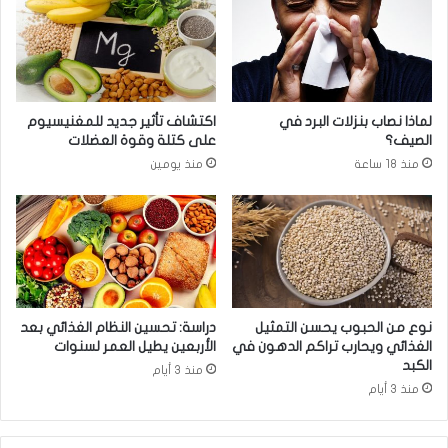
ت
ت
ع
س
س
ا
ك
ع
ر
د
ي
ف
لماذا نصاب بنزلات البرد في
اكتشاف تأثير جديد للمغنيسيوم
ة
ي
الصيف؟
على كتلة وقوة العضلات
ل
إ
منذ 18 ساعة
منذ يومين
أ
ن
و
ق
ك
ا
ر
ص
ا
ا
ن
ل
ي
و
ا
ز
نوع من الحبوب يحسن التمثيل
دراسة: تحسين النظام الغذائي بعد
ن
الغذائي ويحارب تراكم الدهون في
الأربعين يطيل العمر لسنوات
؟
الكبد
منذ 3 أيام
منذ 3 أيام