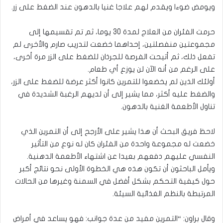
ويومض ضوءا ويقدم لهم علاجا غنيا بالدهون عند الضغط على زر.
حرمت الفئران من العلاج لمدة 30 يوما، ثم تم تقسيمها إلى
مجموعتين منفصلتين، إحداهما خضعت لتدريب صارم والأخرى لم
تفعل ذلك، ثم أتيحت الفرصة للجرذان للضغط على الزر مرة أخرى،
على الرغم من أنه الآن لن يوزع أي طعام.
أولئك الذين لم يخضعوا للتمرين كانوا أكثر عرضة للضغط على الزر،
والضغط عليه أكثر، مما يشير إلى أن لديهم الرغبة الشديدة في
تناول الأطعمة الغنية بالدهون.
لاحظ فريق البحث أن هذا يشير على الأرجح إلى أن التمرين الذي
خضعت له مجموعة واحدة من الفئران كان له نوع من التأثير
النفسي عليهم دفعهم بعيدا عن اشتهاء الأطعمة الدهنية.
ويأمل الباحثون أن تكون هذه هي الخطوة الأولى نحو نتائج أكبر
حول كيفية التحكم بشكل أفضل في السمنة وغيرها من الحالات
المرتبطة بالنظم الغذائية السيئة.
وقال براون: “التمرين مفيد من عدة جوانب: فهو يساعد في أمراض