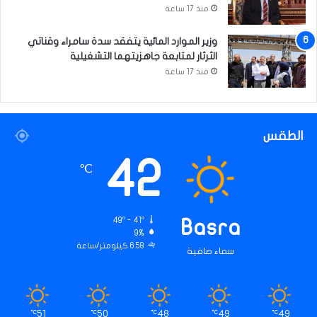
منذ 17 ساعة
وزير الموارد المائية يتفقد سدة سامراء وقناتي
الثرثار لمتابعة جاهزيتهما التشغيلية
منذ 17 ساعة
الطقس
42
℃
49º - 41º
Basra
9%
6.58 كيلومتر/ساعة
سماء صافية
51
50
48
49
49
℃
℃
℃
℃
℃