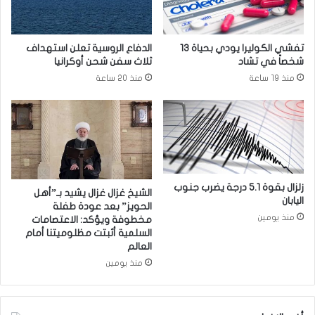
ا
"
ت
د
و
ل
تفشي الكوليرا يودي بحياة 13
الدفاع الروسية تعلن استهداف
ط
ت
شخصاً في تشاد
ثلاث سفن شحن أوكرانيا
ن
ا
منذ 19 ساعة
منذ 20 ساعة
ي
"
ة
ق
د
ت
ه
ي
م
ن
زلزال بقوة 5.1 درجة يضرب جنوب
الشيخ غزال غزال يشيد بـ”أهل
اليابان
ف
الحويز” بعد عودة طفلة
ي
منذ يومين
مخطوفة ويؤكد: الاعتصامات
ا
السلمية أثبتت مظلوميتنا أمام
العالم
ل
ع
منذ يومين
ا
ل
م