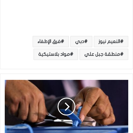
النعيم نيوز
دبي
فرق الإطفاء
منطقة جبل علي
مواد بلاستيكية
ا
ل
ا
ن
ت
خ
ا
ب
ا