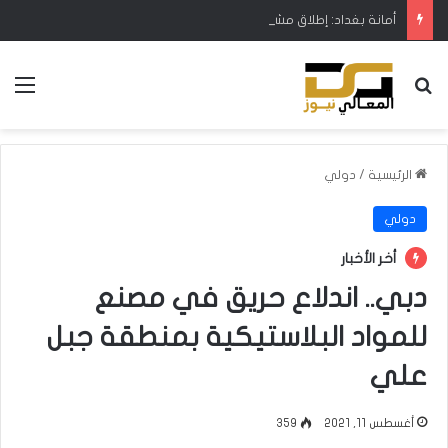
أمانة بغداد: إطلاق مشروع متكامل لتطوير إدارة النفايات بالتعاون مع البنك الدولي
بحث عن
الق
الرئيسية
/
دولي
دولي
أخر الأخبار
دبي.. اندلاع حريق في مصنع
للمواد البلاستيكية بمنطقة جبل
علي
أغسطس 11, 2021
359