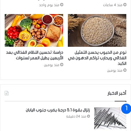
ق
ح
منذ 4 ساعات
منذ يوم واحد
ت
س
ا
ا
ل
ب
ي
ك
ة
ع
ا
ل
ل
ى
ى
ا
نوع من الحبوب يحسن التمثيل
دراسة: تحسين النظام الغذائي بعد
م
ل
الغذائي ويحارب تراكم الدهون في
الأربعين يطيل العمر لسنوات
س
ف
الكبد
منذ يومين
ت
ي
منذ يومين
ش
س
ا
ب
ر
و
ي
ك
أخبر الاخبار
ن
زلزال بقوة 5.1 درجة يضرب جنوب اليابان
منذ 24 دقيقة