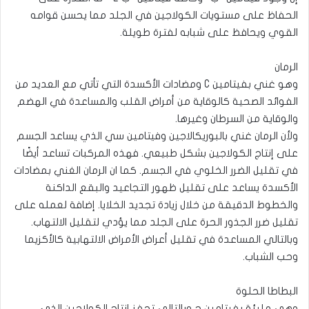
الحفاظ على مستويات الكولاجين في الجلد مما يحسن قوامه
القوي ويحافظ على شبابه لفترة طويلة.
الرمان
وهو غني بفيتامين C ومضادات الأكسدة التي تأتي مع العديد من
الفوائد الصحية كالوقاية من أمراض القلب والمساعدة في الهضم
والوقاية من السرطان وغيرها.
ولأن الرمان غني بالبوريكالاجين وفيتامين سي الذي يساعد الجسم
على إنتاج الكولاجين بشكل طبيعي. فهذه المركبات تساعد أيضًا
في تقليل الضرر الخلوي في الجسم. كما ان الرمان الغني بمضادات
الأكسدة يساعد على تقليل ظهور التجاعيد والبقع الداكنة
والخطوط الدقيقة من خلال زيادة تجديد الخلايا. إضافة لعمله على
تقليل ضرر الجذور الحرة على الجلد مما يؤدي لتقليل الالتهاب.
وبالتالي المساعدة في تقليل أعراض الأمراض الالتهابية كالأكزيما
وحب الشباب.
البطاطا الحلوة
وهي مليئة بفيتامين ج وبالتالي تحفز إنتاج الكولاجين الذي