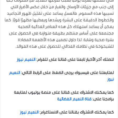
التي تمتصها بشرتنا يوميًا بسبب تعرضها للعديد من الملوثات جنبًا
إلى جنب مع جزيئات الأوساخ. والغبار من خلال عكس الأضرار التي
تسببها هذه السموم. فالعسل يساعد على تقليل ظهور التجاعيد
والخطوط الدقيقة على البشرة ويشدها ويعطيها مظهرًا قويًا. كما
يمكن أن يساعد استهلاك كل هذه العناصر الغذائية الصحية
مجتمعة على أساس منتظم بطريقة متوازنة في الحصول على
بشرة صحية وشابة. لذا حاول تضمين هذه الأطعمة المضادة
للشيخوخة في نظامك الغذائي للحصول على هذه الفوائد.
لتصلك آخر الأخبار تابعنا على قناتنا على تلغرام
:
النعيم نيوز
لمتابعتنا على فيسبوك يرجى الضغط على الرابط التالي
:
النعيم
نيوز
كما يمكنك الاشتراك على قناتنا على منصة يوتيوب لمتابعة
برامجنا على
:
قناة النعيم الفضائية
كما يمكنك الاشتراك بقناتنا على الانستاغرام
:
النعيم نيوز