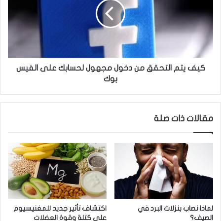
:
ي
ل
ت
ا
م
ن
ا
ؤ
ل
م
ت
ن
ح
كيف يتم التحقق من دخول مجهول لحسابك على الفيس
ب
ق
بوك
ت
ق
ح
م
و
ن
مقالات ذات صلة
ي
د
ل
خ
ا
و
ل
ل
ق
م
و
ج
ا
ه
ت
و
م
ل
لماذا نصاب بنزلات البرد في
اكتشاف تأثير جديد للمغنيسيوم
ن
ل
الصيف؟
على كتلة وقوة العضلات