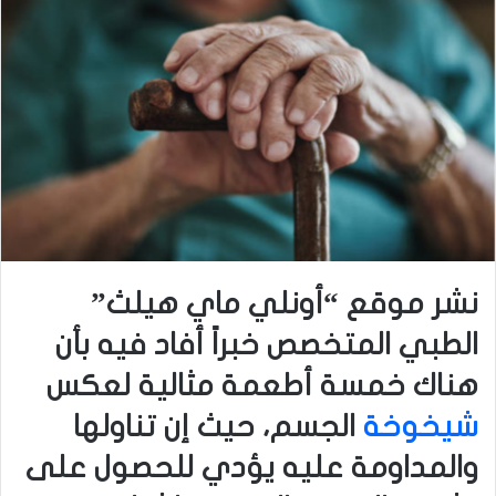
نشر موقع “أونلي ماي هيلث”
الطبي المتخصص خبراً أفاد فيه بأن
هناك خمسة أطعمة مثالية لعكس
شيخوخة
الجسم، حيث إن تناولها
والمداومة عليه يؤدي للحصول على