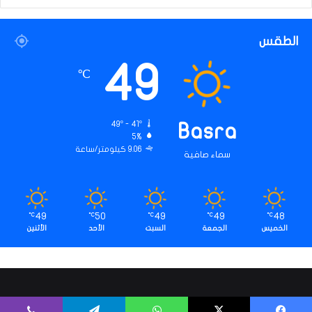
الطقس
49
℃
49º - 41º
Basra
5%
9.06 كيلومتر/ساعة
سماء صافية
49
50
49
49
48
℃
℃
℃
℃
℃
الخميس
الجمعة
السبت
الأحد
الأثنين