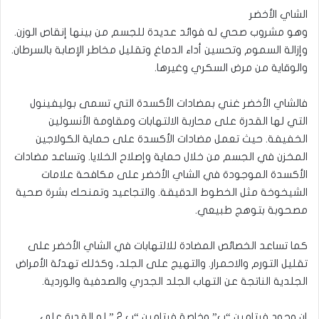
الشاي الأخضر
وهو مشروب صحي له فوائد عديدة للجسم من بينها إنقاص الوزن.
وإزالة السموم وتحسين أداء الدماغ وتقليل مخاطر الإصابة بالسرطان.
والوقاية من مرض السكري وغيرها.
فالشاي الأخضر غني بمضادات الأكسدة التي تسمى بوليفينول
التي لها القدرة على محاربة الالتهابات ومقاومة الأنسولين
الخفيفة. حيث تعمل مضادات الأكسدة على حماية الكولاجين
المخزن في الجسم من خلال حماية وإصلاح الخلايا. وتساعد مضادات
الأكسدة الموجودة في الشاي الأخضر على مكافحة علامات
الشيخوخة مثل الخطوط الدقيقة. والتجاعيد وتمنحك بشرة صحية
مصحوبة بتوهج طبيعي.
كما تساعد الخصائص المضادة للالتهابات في الشاي الأخضر على
تقليل التورم والاحمرار. والتهيج على الجلد، وكذلك تهدئة الأمراض
الجلدية الناتجة عن التهاب الجلد الجدري والصدفية والوردية.
إن وجود فيتامين “ب” وخاصة فيتامين “ب 2 ” له القدرة على