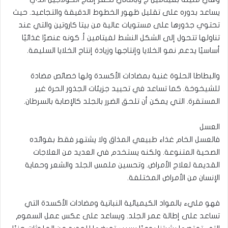
يساعد بدوره على تقليل ظهور الخطوط الدقيقة والتجاعيد. حيث
تحتوي جذورها على مستويات عالية من بيتا كاروتين والتي عند
تناولها تتحول إلى الشكل النشط لفيتامين أ. كونه عنصرًا غذائيًا
أساسيًا يدعم نمو الخلايا وإنتاجها وزيادة إنتاج الخلايا السليمة.
والبطاطا الحلوة غنية بمضادات الأكسدة ولها خصائص مضادة
للشيخوخة. كما تساعد في تحييد جزيئات الجذور الحرة غير
المستقرة. التي يمكن أن تلحق الضرر بالجلد كالإصابة بالسرطان.
العسل
فالعسل الخام غذاء طبيعي المذاق ولا يشتهر فقط بفوائده
الصحية المتنوعة. ولكنه يستخدم في العديد من العلاجات
القديمة لعلاج الأمراض. وتحسين ملمس الجلد والشعر وحماية
الإنسان من الأمراض المختلفة.
فهو مليء بالمواد الكيميائية النباتية ومضادات الأكسدة التي
تساعد على إطالة عمر الجلد. ويساعد على عكس عمل السموم