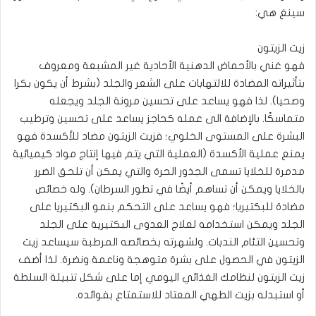
سينغ هي:
زيت الزيتون
فهو غني بالأحماض الدهنية الأحادية غير المشبعة ومعروف
بتأثيراته المضادة للالتهابات على الشعر والجلد (بشرط أن يكون بكرا
وصحيا). لذا فهو يساعد على تحسين مرونة الجلد ويجعله
متماسكًا. بالإضافة الى عمله كحاجز يساعد على تحسين وترطيب
البشرة على المستوى الخلوي؛ فزيت الزيتون مضاد للأكسدة فهو
يمنع عملية الأكسدة (العملية التي يتم فيها إنتاج مواد كيميائية
مدمرة للخلايا تسمى الجذور الحرة والتي يمكن أن تلحق الضرر
بالخلايا ويمكن أن تساهم أيضًا في تطور السرطان). وله خصائص
مضادة للبكتيريا؛ فهو يساعد على التحكم بنمو البكتيريا على
الجلد ويمكن استخدامه لعلاج العدوى البكتيرية على الجلد
وتحسين التئام الندبات. ولشهرته بخصائصه المرطبة سيساعد زيت
الزيتون في الحصول على بشرة متوهجة وناعمة ونضرة. لذا أضف
زيت الزيتون لنظامك الغذائي اليومي إما على شكل تتبيلة السلطة
أو استبدله بزيت الطهي المعتاد للاستمتاع بفوائده.