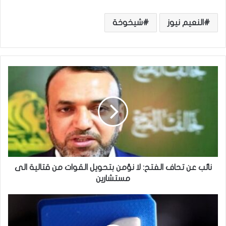
النعيم نيوز
شيخوخة
ن
ا
ئ
ب
ع
ن
ت
ح
ا
ف
نائب عن تحاف الفتح: لا نؤمن بتحويل القوات من قتالية الى
ا
مستشارين
ل
ف
ك
ت
ي
ح
ف