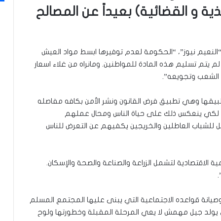
ة و القضائية) بعيداً عن المصالح
النعيم نيوز”، “الحكومة لعدم توفيرها ابسط مواد العيش
وهي مادة الطحين وخير دليل لمدة ٥٠ يوم لم يتم تسليم هذه المادة للمواطنين. ومانراه من غلاء اسعار
ء الشعب وتجويعه”.
قها وهي تطبيق فرض القانون ونشر الأمن بكافه مفاصله
ف لكي ينعكس ذلك على حياة الناس ومحال عملهم
 للشباب العاطلين والخريجين يكفيهم عن التعرض للناس
الاقتصادية لتشمل الزراعة والصناعة والصحة والإسكان.
.
صيانة قواعده الاجتماعية التي يبنى عليها المجتمع المسلم
 يولد جيل مهمش لا يعي المرحلة المقبلة وخطورتها ولوح