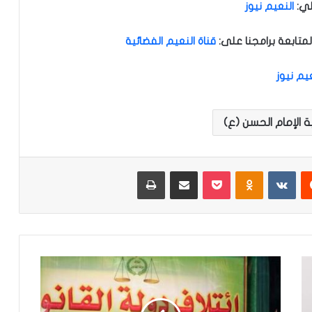
لي
:
النعيم نيوز
متابعة برامجنا على
:
قناة النعيم الفضائية
عيم نيوز
 الإمام الحسن (ع)
‏Reddit
‏VKontakte
Odnoklassniki
‫Pocket
مشاركة عبر البريد
طباعة
ج
و
ا
د