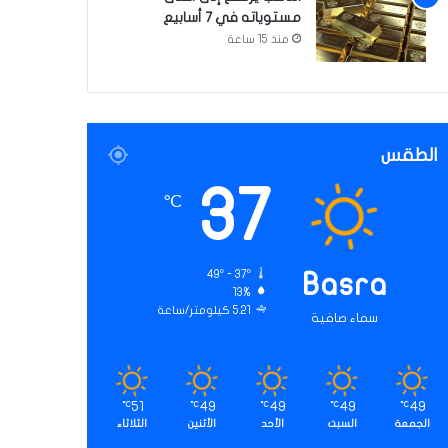
مستوياته في 7 أسابيع
منذ 15 ساعة
الطقس
37
℃
49º - 37º
Basra
13%
5.21 كيلومتر/ساعة
سماء صافية
51
49
49
49
49
℃
℃
℃
℃
℃
الجمعة
السبت
الأحد
الأثنين
الثلاثاء