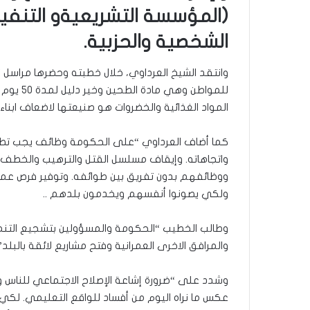
(المؤسسة التشريعيةو التنفيذي
الشخصية والحزبية.
وانتقد الشيخ العرداوي، خلال خطبته وحضرها مراسل “
للمواطن 
المواد الغذائية والخضروات هو صنيعتها لاضعاف ابنا
كما أضاف العرداوي “على الحكومة وظائف يجب تطبي
واتجاهاته. وإيقاف مسلسل القتل والترهيب والخط
ووظائفهم بدون تفريق بين طوائفه. وتوفير فرص عمل
ولكي يصونوا أنفسهم ويخدمون بلدهم ..
وطالب الخطيب “الحكومة والمسؤولين بتشجيع التنمية 
والمرافق الاخرى العمرانية وفتح مشاريع لائقة بالبلد”
وشدد على “ضرورة إشاعة الإصلاح الاجتماعي للناس و
عكس ما نراه اليوم من أفساد للواقع التعليمي. لكي