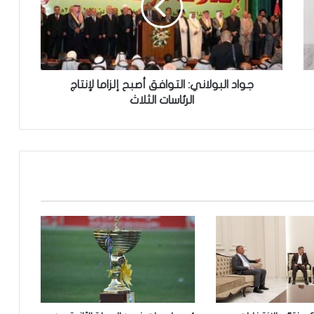
ا
ل
ب
و
ل
ا
جواد البولاني: التوافق أصبح إلزاما لإنتاج
ن
الرئاسات الثلاث
ي
:
ا
ل
ت
و
ا
ف
ق
أ
ص
ب
ح
إ