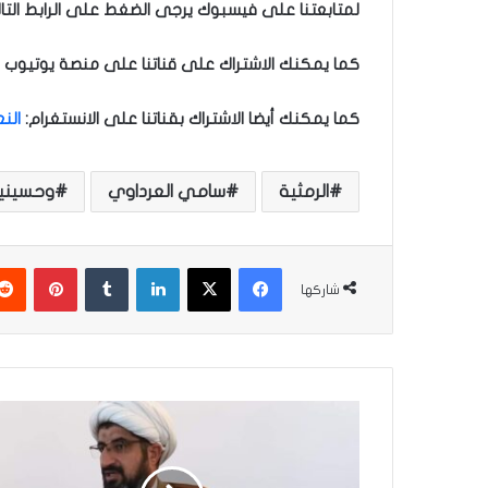
لمتابعتنا على فيسبوك يرجى الضغط على الرابط التا
كما يمكنك الاشتراك على قناتنا على منصة يوتيوب ل
كما يمكنك أيضا الاشتراك بقناتنا على الانستغرام
:
الن
الرمثية
سامي العرداوي
وحسينية
فيسبوك
‫X
لينكدإن
‏Tumblr
بينتيريست
شاركها
م
ل
خ
ص