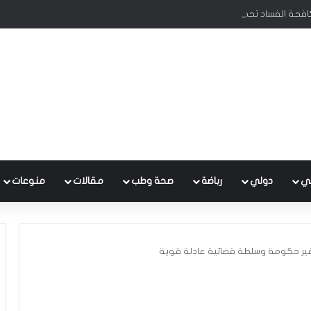
كافحة الفساد تحظى بدعم البرلمان ورئيس الوزراء
ي
دولي
رباضة
صحة وطب
مقالات
منوعات
فير حكومة وسلطة قضائية عادلة قوية