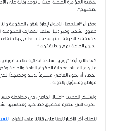
لقضية المؤامرة الصحية. حيث لا توجد رقابة على الأد
بصحتهم”.
وذكر أن “استحصال الأموال لإدارة شؤون الحكومة والن
حقوق الشعب وخير دليل سلف المصارف الحكومية الت
هذه فقط الطبقة المتوسطة للموظفين والمتقاعدين 
الديون الخاصة بهم وبطبقاتهم”.
كما طالب أيضا “بوجود سلطة قضائية صالحة قوية وش
عليهم الفساد. وحماية الحقوق العامة والخاصة وفض 
القضاء أن يكون القاضي متشرعاً بدينه ومجتهداً. ل
مواطن ومسؤول بالدولة .
واستنكر الخطيب “اغتيال القاضي في محافظة ميسان ا
الاحزاب التي تتصارع لتحقيق مصالحها ومكاسبها الش
لتصلك آخر الأخبار تابعنا على قناتنا على تلغرام
:
النعيم