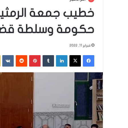
خطيب جمعة الرمثية
حكومة وسلطة قضائ
فبراير 11, 2022
فيسبوك
‫X
لينكدإن
‏Tumblr
بينتيريست
‏Reddit
‏VKontakte