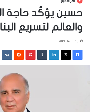
أخر الأخبار
حسين يؤكَّد حاجة ا
والعالم لتسريع البنا
نوفمبر 14, 2021
فيسبوك
‫X
لينكدإن
‏Tumblr
بينتيريست
‏Reddit
‏VKontakte