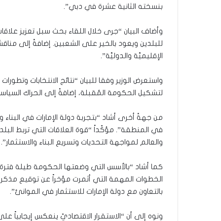
بنسخته الثانية عشرة في دبي”.
وأضاف البيان “جرى خلال اللقاء بحث سبل تعزيز علاقا
للبلدين ويعود بالخير على الشعبين. إضافةً إلى مناق
الإقليميَّة والدوليَّة”.
واستعرض الوزير وفقا للبيان “نتائج الانتخابات وتطورات ا
لتشكيل الحكومة المُقبلة، إضافةً إلى الحراك السياسي
من جهةً أخرى أشاد “بتجربة دولة الإمارات في البناء 
في المنطقة”. مؤكّداً “قوة العلاقات التي تربط الب
والعالم لمواجهة التحديات وتسريع البناء والاستثمار”.
كما أشاد “بالأسس التي وضعتها الحكومة طيلة فترة عمل
الخطوات المهمة التي أثمرت مؤخراً عن توقيع مذكرات 
بالتعاون مع دولة الإمارات للاستثمار في الموانئ”.
ونوه إلى أن “الاستقرار الاقتصاديّ ينعكس إيجابياً على