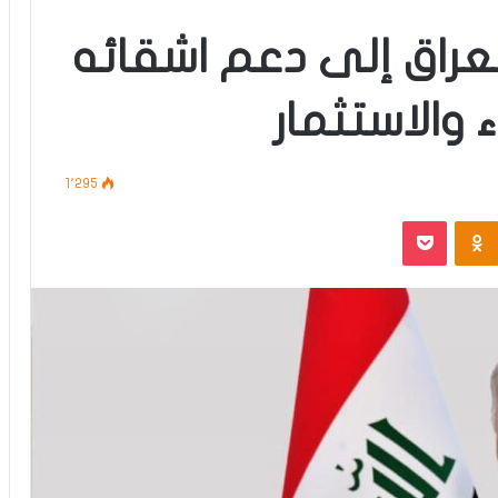
لعراق إلى دعم اشقائه
ء والاستثمار
1٬295
‫Pocket
Odnoklassniki