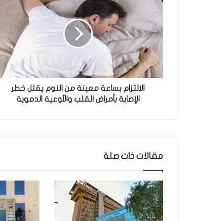
ل
ا
ل
ت
ز
ا
م
ب
س
الالتزام بساعة معينة من النوم يقلل خطر
ا
الإصابة بأمراض القلب والأوعية الدموية
ع
ة
م
ع
ي
مقالات ذات صلة
ن
ة
م
ن
ا
ل