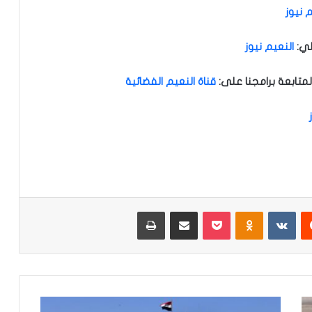
 نيوز
لي
:
النعيم نيوز
متابعة برامجنا على
:
قناة النعيم الفضائية
‏Reddit
‏VKontakte
Odnoklassniki
‫Pocket
مشاركة عبر البريد
طباعة
ا