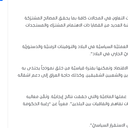
ت التعاون في المجالات كافة بما يحقق المصالح المشترَكة
شة العديد من القضايا ذات الاهتمام المشترَك والمستجدات
لعمليّة السياسيّة في البلاد والتوقيتات الزمنيّة والدستوريّة
ّ الجاري في البلاد”.
والاقتصاد وتمكنها بفترة قياسيّة من خلق نموذجاً يحتذى به
لدين والشعبين الشقيقين. وكذلك حاجة العراق إلى دعم اشقائه
ها الماضيّة والتي حققت نتائج إيجابيّة. وثمَّن معاليه
تفاهم واتفاقيات بين البلدين”. معرباً عن “رغبة الحكومة
 الاستقرار السياسيّ”.