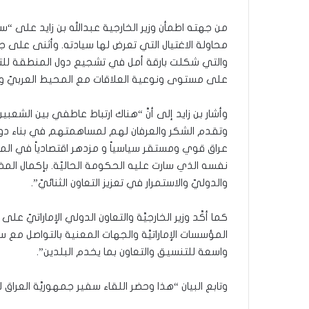
من جهته اطمأن وزير الخارجية عبدالله بن زايد على 
محاولة الاغتيال التي تعرض لها سيادته. وأثنى على جه
والتي شكلت بارقة أمل في تشجيع دول المنطقة للتق
على مستوى ونوعية العلاقات مع المحيط العربيّ والخ
وأشار بن زايد إلى أنَّ “هناك ارتباط عاطفي بين الشعبين ا
وتقدم الشكر والعرفان لهم لمساهمتهم في بناء دولة ال
عراق قوي ومستقر سياسياً و مزدهر اقتصادياً في المن
نفسه الذي سارت عليه الحكومة الحاليّة. بإكمال المض
والدوليّ والاستمرار في تعزيز التعاون الثنائيّ”.
كما أكَّد وزير الخارجيَّة والتعاون الدولي الإماراتيّ 
المؤسسات الإماراتيَّة والجهات المعنية بالتواصل مع س
واسعة للتنسيق والتعاون بما يخدم البلدين”.
وتابع البيان “هذا وحضر اللقاء سفير جمهوريَّة ال