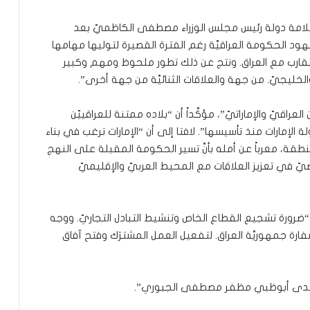
“سلامة دولة رئيس مجلس الوزراء مصطفى الكاظميّ بعد
ود الحكومة العراقيَّة رغم الفترة القصيرة لتوليها مهامها
ارب مع العراق. ونتج عن ذلك تطور ملحوظ ومهم وكبير
ليجيّ. من جهة والعلاقات الثنائيَّة من جهة أخرى”.
لعراقيّ والإماراتيّ”، مؤكَّداً أن “بلاده ممتنة للعراقييّن
إمارات منذ تأسيسها”. لافتا إلى أن “الإمارات ترغب في بناء
طقة، معرباً عن أمله بأنَّ تسير الحكومة المقبلة على النهج
يّ في تعزيز العلاقات مع المحيط العربيّ والإقليميّ
على “ضرورة تشجيع القطاع الخاص وتنشيط التبادل التجاريّ. ووجه
فارة جمهوريَّة العراق. لتفعيل العمل المشترَك وفتح آفاق
عراق لدى أبوظبي مظفر مصطفى الجبوري”.