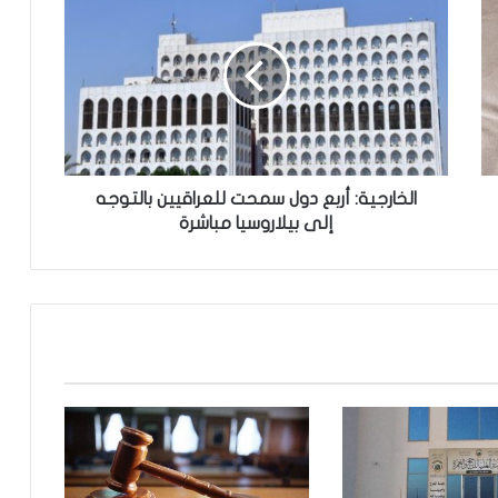
ل
خ
ا
ر
ج
ي
ة
:
أ
الخارجية: أربع دول سمحت للعراقيين بالتوجه
ر
إلى بيلاروسيا مباشرة
ب
ع
د
و
ل
س
م
ح
ت
ل
ل