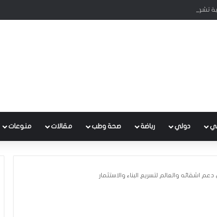
قية تشهد مستوى عالياً من الأمن والاستقرار
ي
دولي
رباضة
صحة وطب
مقالات
منوعات
دعم اشقائه والعالم لتسريع البناء والاستثمار