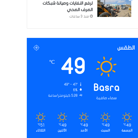
لرفع النفايات وصيانة شبكات
الصرف الصحي
منذ 3 ساعات
الطقس
49
℃
49º - 41º
Basra
6%
5.28 كيلومتر/ساعة
سماء صافية
51
49
49
49
49
℃
℃
℃
℃
℃
الجمعة
السبت
الأحد
الأثنين
الثلاثاء