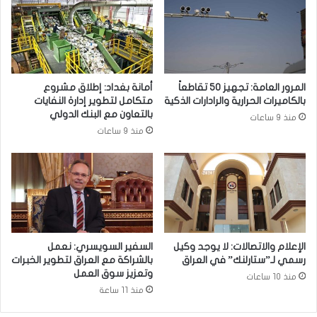
و
ل
ب
ا
ي
س
إ
خ
ل
ا
ى
ر
المرور العامة: تجهيز 50 تقاطعاً
أمانة بغداد: إطلاق مشروع
ب
ت
بالكاميرات الحرارية والرادارات الذكية
متكامل لتطوير إدارة النفايات
غ
ل
بالتعاون مع البنك الدولي
منذ 9 ساعات
د
ل
منذ 9 ساعات
ا
ت
د
أ
ف
ك
ي
ي
ز
د
ي
ع
ا
ل
ر
ى
الإعلام والاتصالات: لا يوجد وكيل
السفير السويسري: نعمل
ة
أ
رسمي لـ”ستارلنك” في العراق
بالشراكة مع العراق لتطوير الخبرات
ر
ه
وتعزيز سوق العمل
منذ 10 ساعات
س
م
منذ 11 ساعة
م
ي
ي
ة