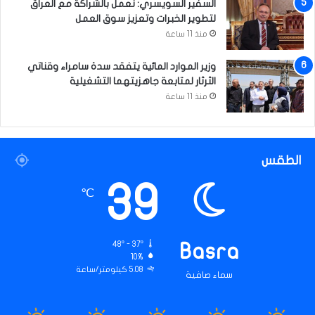
السفير السويسري: نعمل بالشراكة مع العراق
ة
لتطوير الخبرات وتعزيز سوق العمل
منذ 11 ساعة
وزير الموارد المائية يتفقد سدة سامراء وقناتي
الثرثار لمتابعة جاهزيتهما التشغيلية
منذ 11 ساعة
الطقس
39
℃
48º - 37º
Basra
10%
5.08 كيلومتر/ساعة
سماء صافية