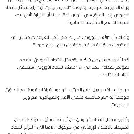
وقال حسين في مؤتمر صحافي عقده اليوم مع بوريل في مبنى
وزارة الخارجية العراقية، وتابعته “النعيم نيوز”، أن “زيارة ممثل الاتحاد
الأوروبي إلى العراق هي الاولى له”، مبينا أن “الزيارة تأتي لبدء
المباحثات مع الحكومة الاتحادية”.
وأضاف أن “الأمن الأوروبي مترابط مع الأمن العراقي”. مشيرا الى
انه “تمت مناقشة ملفات عدة من بينها المهاجرون”.
كما أعرب حسين عن شكره لـ”ممثل الاتحاد الأوروبيّ لدعمه
لمؤتمر بغداد”. لافتا الى ان “ممثل الاتحاد الأوروبيّ سيلتقي
الرئاسات الثلاث”.
من جانبه، اكد بوريل خلال المؤتمر “وجود شراكات قوية مع العراق”.
موضحا انه “تم مناقشة ملفي الأمن والمهاجرين مع وزير
الخارجية”.
وأعرب ممثل الاتحاد الأوروبيّ عن أسفه “بشأن سقوط عدد من
الشهداء بالاعتداء الإرهابي في كركوك”. لافتا الى “التزام الاتحاد