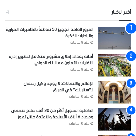
ة
إ
أخبر الاخبار
ن
ج
ا
المرور العامة: تجهيز 50 تقاطعاً بالكاميرات الحرارية
ح
والرادارات الذكية
ا
منذ 9 ساعات
ل
ا
أمانة بغداد: إطلاق مشروع متكامل لتطوير إدارة
ن
النفايات بالتعاون مع البنك الدولي
ت
خ
منذ 9 ساعات
ا
ب
الإعلام والاتصالات: لا يوجد وكيل رسمي
ا
لـ”ستارلنك” في العراق
ت
منذ 10 ساعات
ا
ل
الداخلية: تسجيل أكثر من 20 ألف سلاح شخصي
م
ومصادرة آلاف الأسلحة والاعتدة خلال تموز
ق
منذ 10 ساعات
ب
ل