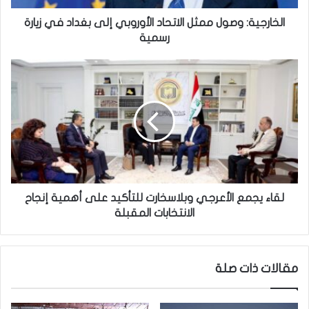
:
و
الخارجية: وصول ممثل الاتحاد الأوروبي إلى بغداد في زيارة
ص
رسمية
و
ل
ل
م
ق
م
ا
ث
ء
ل
ي
ا
ج
ل
م
ا
ع
ت
ا
ح
ل
لقاء يجمع الأعرجي وبلاسخارت للتأكيد على أهمية إنجاح
ا
أ
الانتخابات المقبلة
د
ع
ا
ر
ل
ج
مقالات ذات صلة
أ
ي
و
و
ر
ب