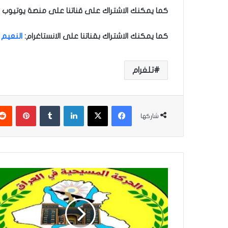
كما يمكنك الاشتراك على قناتنا على منصة يوتيوب ل
كما يمكنك الاشتراك بقناتنا على الانستاغرام
:
النعيم 
تلغرام
فيسبوك
‫X
لينكدإن
‏Tumblr
بينتيريست
شاركها
ب
ا
ب
ل
ي
و