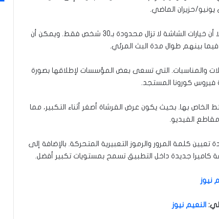
يونيو/حزيران الماضي.
ورغم أن تيليغرام وسعتها إلى أكثر من ألف شخص، إلا أن خيارات الشاشة لا تزال محدودة بـ30 شخص فقط. ويمكن أن
يما بينهم طوال مدة البث المرئي.
فلات والمناسبات. التي تسعى بعض المؤسسات لإطلاقها بصورة
فيروس كورونا المستجد.
 الخاص بها. بحيث يكون عرض الفرشاة أصغر أثناء التكبير، مما
قاطع الفيديو.
ة تعيين كلمة المرور والرموز التعبيرية المتحركة. بالإضافة إلى
كاميرا جديدة داخل التطبيق تسمح بمستويات تكبير أفضل.
 نيوز
لي
:
النعيم نيوز