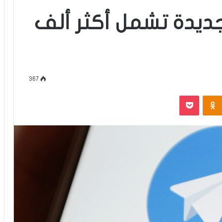
جديدة تشمل أكثر ألف
367
‫Pocket
Odnoklassniki