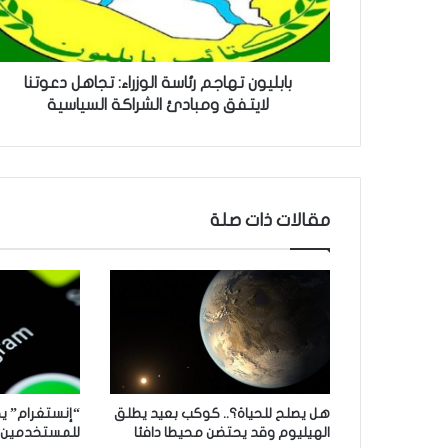
ن
ت
ه
ا
بابليون تهاجم رئاسة الوزراء: تجاهل دعوتنا
ج
لايتفق ومبادئ الشراكة السياسية
م
ر
ئ
ا
س
مقالات ذات صلة
ة
ا
ل
و
ز
ر
ا
ء
:
هل يصلح للحياة؟.. كوكب بعيد يطلق
ت
الهيليوم وقد يحتضن محيطا دافئا
للمستخدمين
ج