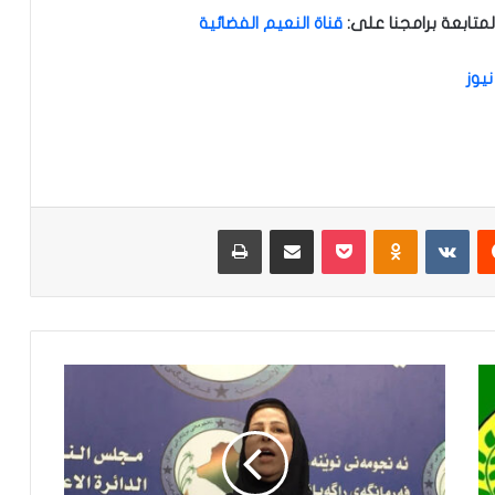
متابعة برامجنا على
:
قناة النعيم الفضائية
نيوز
‏Reddit
‏VKontakte
Odnoklassniki
‫Pocket
مشاركة عبر البريد
طباعة
إ
ح
ا
ل
ة
م