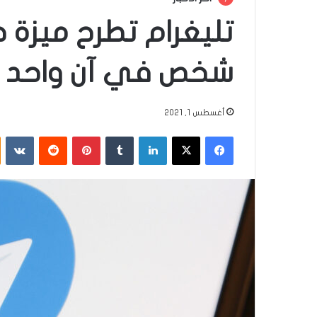
تليغرام تطرح ميزة 
شخص في آن واحد
أغسطس 1, 2021
فيسبوك
‫X
لينكدإن
‏Tumblr
بينتيريست
‏Reddit
‏VKontakte