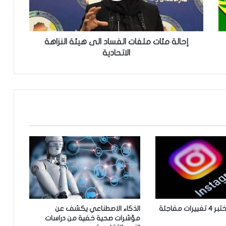
ئ
ا
ت
م
إحالة مئات ملفات الفساد الى هيئة النزاهة
ل
الاتحادية
ف
ا
ت
ا
ل
ف
س
ا
د
ا
ل
ى
ه
ي
“إنستغرام” يختبر 4 تغييرات مفاجئة
الذكاء الاصطناعي يكشف عن
ئ
مؤشرات صحية خفية من دراسات
ة