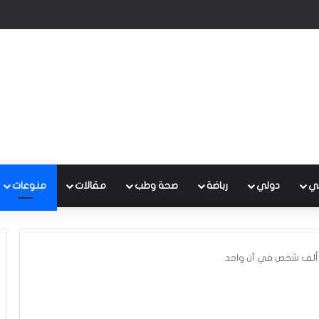
ي
دولي
رباضة
صحة وطب
مقالات
منوعات
ر ألف شخص في آن واحد