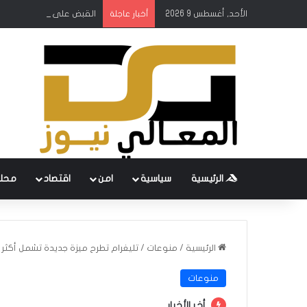
الأحد, أغسطس 9 2026
القبض على 132 مخالفاً لشروط الإقامة في بغداد
أخبار عاجلة
الرئيسية
سياسية
امن
اقتصاد
محل
الرئيسية
/
منوعات
/
تليغرام تطرح ميزة جديدة تشمل أكث
منوعات
أخر الأخبار