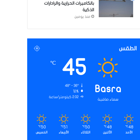
بالكاميرات الحرارية والرادارات
الذكية
منذ يومين
الطقس
45
℃
48º - 36º
Basra
12%
2.02 كيلومتر/ساعة
سماء صافية
50
51
50
48
48
℃
℃
℃
℃
℃
الأحد
الأثنين
الثلاثاء
الأربعاء
الخميس