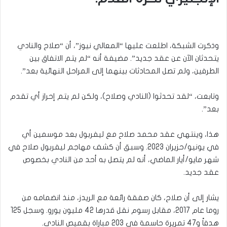
وذكرت الشبكة، اطلعت عليها “المعالي نيوز”، أن “صلاح والنادي
يتحدثان الآن عن عقد جديد”. مضيفة أنه “لم يتم الاتفاق بين
الطرفين، ولم تصل المحادثات بينهما إلى المراحل النهائية بعد”.
وتابعت، “لقد تحدثوا (النادي وصلاح)، ولكن لم يتم إحراز أي تقدم
بعد”.
هذا، وينتهي عقد محمد صلاح مع ليفربول بعد موسمين أي
في يونيو/حزيران 2023. وسبق أن كشف مهاجم ليفربول صلاح في
شهر مايو/أيار الماضي، أنه لم يتصل به أحد من النادي بخصوص
عقد جديد.
يشار إلى أن صلاح، كان صفقة رائعة مع الريدز، منذ انضمامه من
روما عام 2017، مقابل رسوم نقل قدرها 42 مليون يورو. وسجل 125
هدفاً و47 تمريرة حاسمة في 203 مباراة بقميص النادي.