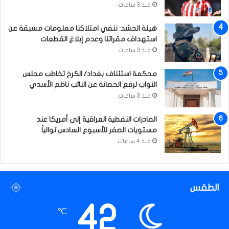
ي
منذ 3 ساعات
ح
ظ
هيئة الحشد: ننفي امتلاكنا معلومات مسبقة عن
ى
استهداف مقراتنا وعدم إبلاغ القطعات
ا
منذ 3 ساعات
ل
ش
محكمة استئناف بغداد/ الكرخ تخاطب مجلس
ع
النواب لرفع الحصانة عن النائب ناظم الأسدي
ب
منذ 3 ساعات
ا
ل
الصادرات النفطية العراقية إلى أمريكا عند
ع
مستويات الصفر للأسبوع السادس توالياً
ر
ا
منذ 4 ساعات
ق
ي
ب
ا
الطقس
ل
42
س
℃
ل
ا