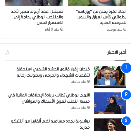
ن
ر
؟
ي
اتحاد الكرة يعلن عن “روزنامة”
شنيشل: عقد أرنولد قصير الأمد
ة
بطولتي كأس العراق والسوبر
والمنتخب الوطني بحاجة إلى
.
للموسم الجديد
الاستقرار الفني
.
منذ يومين
منذ 3 أيام
و
ي
ؤ
ك
أخبر الاخبار
د
آ
فيحان: إقرار قانون الحشد الشعبي استحقاق
ن
لتضحيات الشهداء والجرحى وبطولات رجاله
ا
منذ ساعتين
ل
أ
و
النهج الوطني تطالب بزيادة الإطلاقات المائية في
ا
ميسان لتجنب نفوق الأسماك والمواشي
ن
منذ ساعتين
ل
ك
برشلونة يجدد مساعيه لضم ألفاريز من أتلتيكو
ي
مدريد