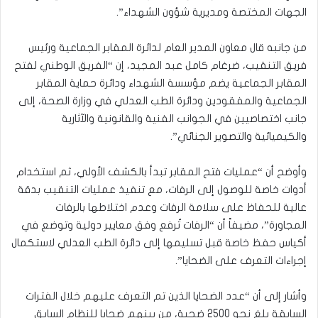
الجهات المختصة ومديرية شؤون الشهداء”.
من جانبه قال معاون المدير العام لدائرة المقابر الجماعية ورئيس
فريق التنقيب، ضرغام كامل عبد المجيد، إن “الفريق الوطني لفتح
المقابر الجماعية يضم مؤسسة الشهداء ودائرة حماية المقابر
الجماعية والمفقودين ودائرة الطب العدلي في وزارة الصحة، إلى
جانب اختصاصيين في الجوانب الفنية والقانونية والآثارية
والكيميائية والتصوير الجنائي”.
وأوضح أن “عمليات فتح المقابر تبدأ بالكشف الأولي، ثم استخدام
أدوات خاصة للوصول إلى الرفات، مع تنفيذ عمليات التنقيب بدقة
عالية للحفاظ على سلامة الرفات وعدم اختلاطها بالرفات
المجاورة”، مضيفاً أن “الرفات تُرفع وفق معايير دولية وتوضع في
أكياس حفظ خاصة قبل تسليمها إلى دائرة الطب العدلي لاستكمال
إجراءات التعرف على الضحايا”.
وأشار إلى أن “عدد الضحايا الذين تم التعرف عليهم خلال الفترات
السابقة بلغ نحو 2500 ضحية، من بينهم ضحايا للنظام السابق