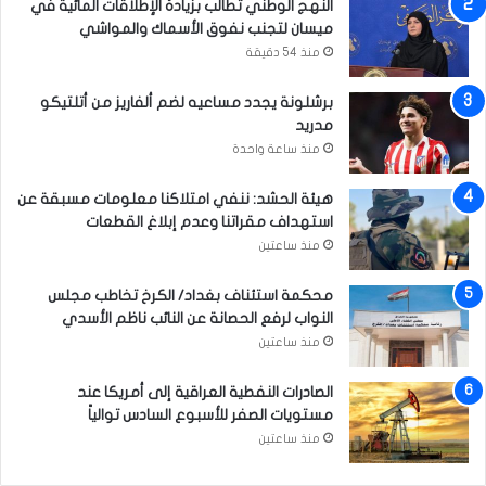
النهج الوطني تطالب بزيادة الإطلاقات المائية في
ا
ميسان لتجنب نفوق الأسماك والمواشي
ل
إ
منذ 54 دقيقة
س
ر
برشلونة يجدد مساعيه لضم ألفاريز من أتلتيكو
ا
مدريد
ء
منذ ساعة واحدة
هيئة الحشد: ننفي امتلاكنا معلومات مسبقة عن
استهداف مقراتنا وعدم إبلاغ القطعات
منذ ساعتين
محكمة استئناف بغداد/ الكرخ تخاطب مجلس
النواب لرفع الحصانة عن النائب ناظم الأسدي
منذ ساعتين
الصادرات النفطية العراقية إلى أمريكا عند
مستويات الصفر للأسبوع السادس توالياً
منذ ساعتين