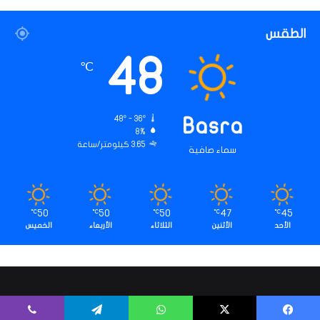
الطقس
48
℃
48º - 36º
Basra
8%
3.65 كيلومتر/ساعة
سماء صافية
50
50
50
47
45
℃
℃
℃
℃
℃
الأحد
الأثنين
الثلاثاء
الأربعاء
الخميس