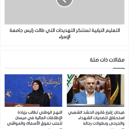
ه
ي
ا
م
م
ا
ع
ل
م
ن
التعليم النيابية تستنكر التهديدات التي طالت رئيس جامعة
ل
ي
الإسراء
ه
ا
ر
ب
س
ي
مقالات ذات صلة
م
ة
ي
ت
اً
س
ف
ت
ي
ن
م
ك
ق
ر
ر
ا
ا
ل
فيحان: إقرار قانون الحشد الشعبي
النهج الوطني تطالب بزيادة
ل
ت
استحقاق لتضحيات الشهداء
الإطلاقات المائية في ميسان
و
ه
والجرحى وبطولات رجاله
لتجنب نفوق الأسماك والمواشي
ز
د