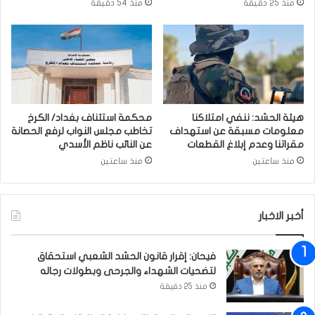
منذ 25 دقيقة
منذ 54 دقيقة
ا
ي
ر
د
ة
ا
ب
ت
ب
ا
غ
ل
د
ت
ا
ي
هيئة الحشد: ننفي امتلاكنا
محكمة استئناف بغداد/ الكرخ
د
ط
معلومات مسبقة عن استهداف
تخاطب مجلس النواب لرفع الحصانة
ا
مقراتنا وعدم إبلاغ القطعات
عن النائب ناظم الأسدي
ل
منذ ساعتين
منذ ساعتين
ت
ر
ئ
أخبر الاخبار
ي
س
ج
فيحان: إقرار قانون الحشد الشعبي استحقاق
ا
لتضحيات الشهداء والجرحى وبطولات رجاله
م
منذ 25 دقيقة
ع
ة