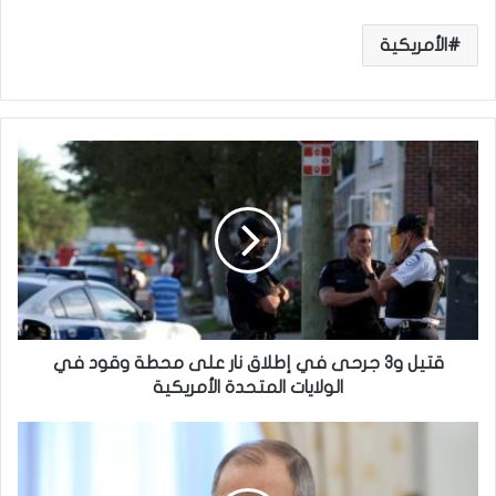
الأمريكية
ق
ت
ي
ل
و
3
ج
ر
ح
ى
قتيل و3 جرحى في إطلاق نار على محطة وقود في
ف
الولايات المتحدة الأمريكية
ي
إ
ل
ط
ا
ل
ف