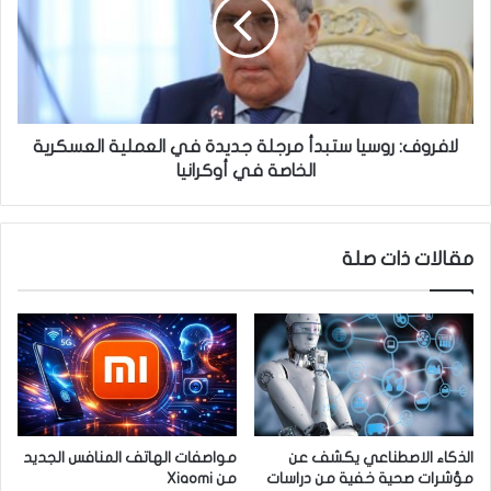
ا
ر
ق
و
ن
ف
ا
:
ر
ر
ع
و
ل
س
لافروف: روسيا ستبدأ مرجلة جديدة في العملية العسكرية
ى
ي
الخاصة في أوكرانيا
م
ا
ح
س
ط
ت
مقالات ذات صلة
ة
ب
و
د
ق
أ
و
م
د
ر
ف
ج
ي
ل
ا
ة
ل
ج
الذكاء الاصطناعي يكشف عن
مواصفات الهاتف المنافس الجديد
و
د
مؤشرات صحية خفية من دراسات
من Xiaomi
ل
ي