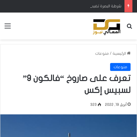
شرطة البصرة تضبط ثلاث حاويات مهربة وتلقي القبض على متورطين
بحث عن
الق
الرئيسية
/
منوعات
منوعات
تعرف على صاروخ “فالكون 9”
لسبيس إكس
أبريل 19, 2022
323