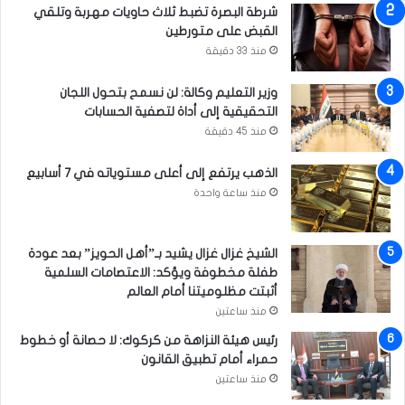
خ
شرطة البصرة تضبط ثلاث حاويات مهربة وتلقي
ا
القبض على متورطين
ص
منذ 33 دقيقة
ة
ف
وزير التعليم وكالة: لن نسمح بتحول اللجان
ي
التحقيقية إلى أداة لتصفية الحسابات
أ
منذ 45 دقيقة
و
ك
الذهب يرتفع إلى أعلى مستوياته في 7 أسابيع
ر
منذ ساعة واحدة
ا
ن
ي
الشيخ غزال غزال يشيد بـ”أهل الحويز” بعد عودة
ا
طفلة مخطوفة ويؤكد: الاعتصامات السلمية
أثبتت مظلوميتنا أمام العالم
منذ ساعتين
رئيس هيئة النزاهة من كركوك: لا حصانة أو خطوط
حمراء أمام تطبيق القانون
منذ ساعتين