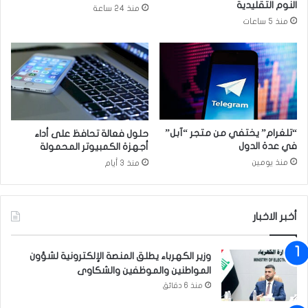
النوم التقليدية
منذ 24 ساعة
ا
د
منذ 5 ساعات
ي
ة
ا
ف
ت
ي
ا
ا
ل
ل
م
ع
ت
م
ح
ل
“تلغرام” يختفي من متجر “آبل”
حلول فعالة تحافظ على أداء
د
ي
في عدة الدول
أجهزة الكمبيوتر المحمولة
ة
ة
منذ يومين
منذ 3 أيام
ا
ا
ل
ل
أ
ع
م
س
أخبر الاخبار
ر
ك
ي
ر
وزير الكهرباء يطلق المنصة الإلكترونية لشؤون
ك
ي
المواطنين والموظفين والشكاوى
ي
ة
ة
منذ 6 دقائق
ا
ل