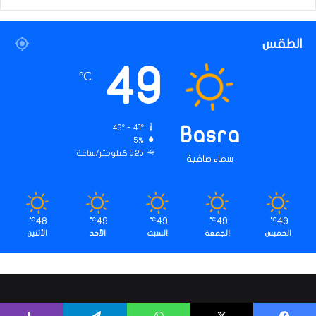
الطقس
49
℃
49º - 41º
Basra
5%
5.25 كيلومتر/ساعة
سماء صافية
48
49
49
49
49
℃
℃
℃
℃
℃
الخميس
الجمعة
السبت
الأحد
الأثنين