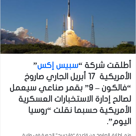
أطلقت شركة “
سبيس إكس
”
الأمريكية 17 أبريل الجاري صاروخ
“فالكون – 9” بقمر صناعي سيعمل
لصالح إدارة الاستخبارات العسكرية
الأمريكية حسبما نقلت “روسيا
اليوم”.
وتم إطلاق الصاروخ من قاعدة “فاندربرج” الجوية في ولاية